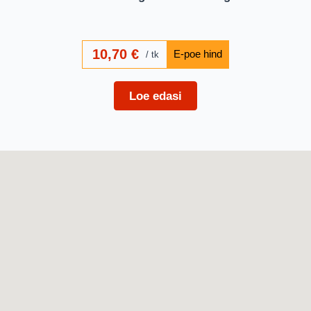
10,70
€
tk
Loe edasi