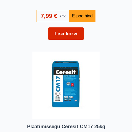
7,99
€
tk
Lisa korvi
Plaatimissegu Ceresit CM17 25kg