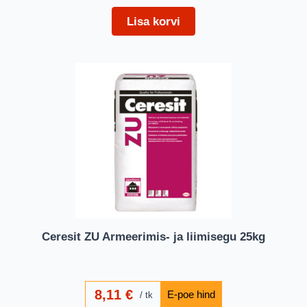
Lisa korvi
Ceresit ZU Armeerimis- ja liimisegu 25kg
8,11
€
tk