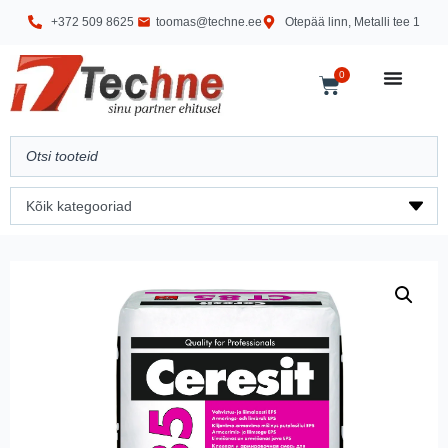
+372 509 8625
toomas@techne.ee
Otepää linn, Metalli tee 1
0