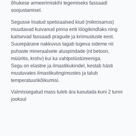
õhukese armeerimiskihi tegemiseks fassaadi
soojustamisel.
Segusse lisatud spetsiaalsed kiud (mikrosarrus)
muudavad kuivanud pinna eriti löögikindlaks ning
kaitsevad fassaadi pragude ja kriimustuste eest.
Suurepärane nakkuvus tagab tugeva sideme nii
puhaste mineraalsete aluspindade (nt betoon,
müüritis, krohv) kui ka vahtpolüstüreeniga.
Segu on elastne ja ilmastikukindel, kestab hästi
muutuvates ilmastikutingimustes ja talub
temperatuurikõikumisi.
Valmissegatud mass tuleb ära kasutada kuni 2 tunni
jooksul