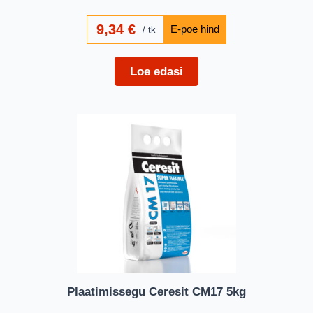
9,34
€
tk
Loe edasi
Plaatimissegu Ceresit CM17 5kg