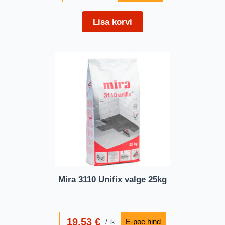
Lisa korvi
Mira 3110 Unifix valge 25kg
19,53
€
tk