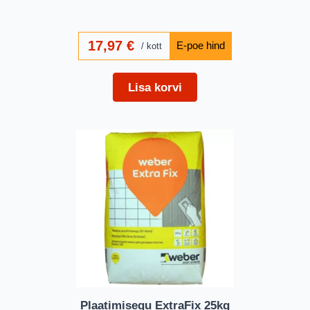
17,97
€
kott
Lisa korvi
Plaatimisegu ExtraFix 25kg