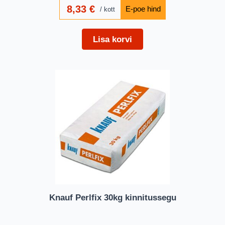
8,33
€
kott
Lisa korvi
Knauf Perlfix 30kg kinnitussegu