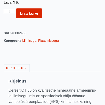
Laos: 9 tk
Lisa korvi
SKU
40002485
Kategooria
Liimisegu, Plaatimissegu
KIRJELDUS
Kirjeldus
Ceresit CT 85 on kvaliteetne mineraalne armeerimis-
ja liimisegu, mis on spetsiaalselt välja töötatud
vahtpolüstüreenplaatide (EPS) kinnitamiseks ning