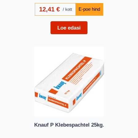
12,41
€
kott
Loe edasi
Knauf P Klebespachtel 25kg.