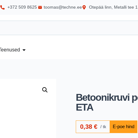
+372 509 8625
toomas@techne.ee
Otepää linn, Metalli tee 1
Teenused
Betoonikruvi p
ETA
0,38
€
tk