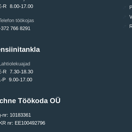
E-R 8.00-17.00
P
V
Telefon töökojas
R
+372 766 8291
nsiinitankla
Lahtiolekuajad
E-R 7.30-18.30
L-P 9.00-17.00
chne Töökoda OÜ
-nr: 10183361
R nr: EE100492796