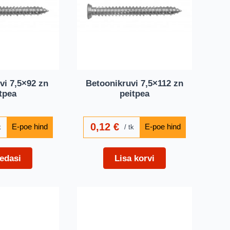
vi 7,5×92 zn
Betoonikruvi 7,5×112 zn
tpea
peitpea
0,12
€
k
tk
edasi
Lisa korvi