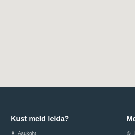
Kust meid leida?
Me
Asukoht