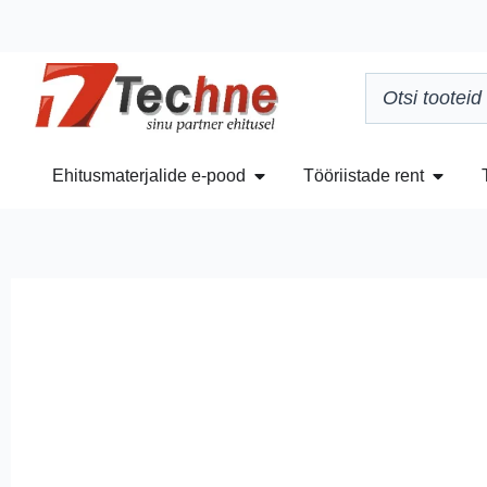
Ehitusmaterjalide e-pood
Tööriistade rent