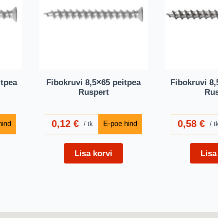
itpea
Fibokruvi 8,5×65 peitpea
Fibokruvi 8,
Ruspert
Rus
0,12
€
0,58
€
tk
t
Lisa korvi
Lisa