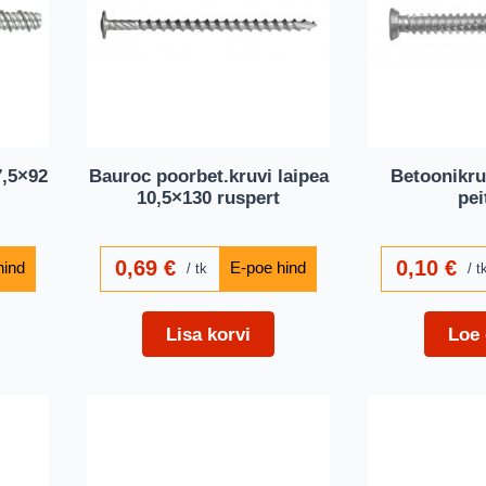
7,5×92
Bauroc poorbet.kruvi laipea
Betoonikru
10,5×130 ruspert
pei
0,69
€
0,10
€
tk
t
Lisa korvi
Loe 