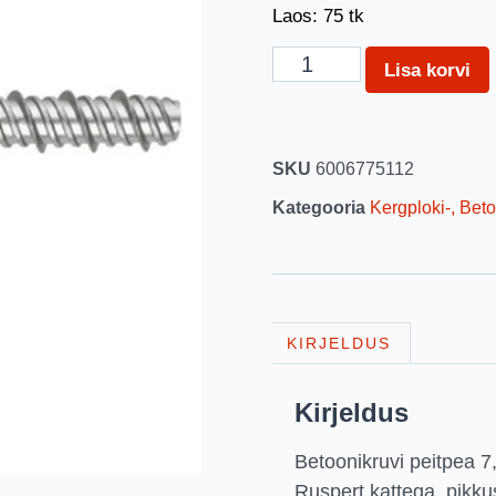
Laos: 75 tk
Lisa korvi
SKU
6006775112
Kategooria
Kergploki-, Beto
KIRJELDUS
Kirjeldus
Betoonikruvi peitpea 7
Ruspert kattega, pikk