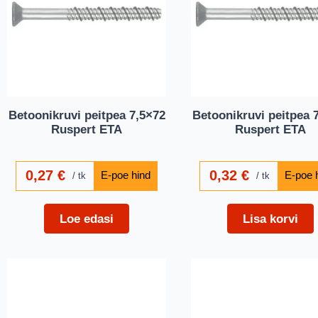
Betoonikruvi peitpea 7,5×72
Betoonikruvi peitpea 
Ruspert ETA
Ruspert ETA
0,27
€
0,32
€
tk
tk
Loe edasi
Lisa korvi