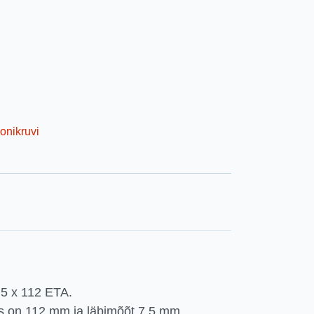
onikruvi
,5 x 112 ETA.
us on 112 mm ja läbimõõt 7,5 mm.