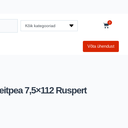
0
Kõik kategooriad
Võta ühendust
eitpea 7,5×112 Ruspert