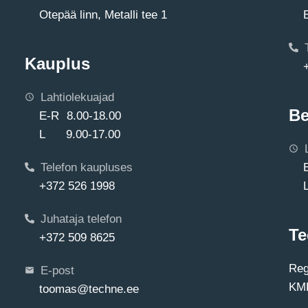
Otepää linn, Metalli tee 1
Kauplus
Lahtiolekuajad
Be
E-R 8.00-18.00
L 9.00-17.00
Telefon kaupluses
+372 526 1998
Juhataja telefon
Te
+372 509 8625
Reg
E-post
KMK
toomas@techne.ee