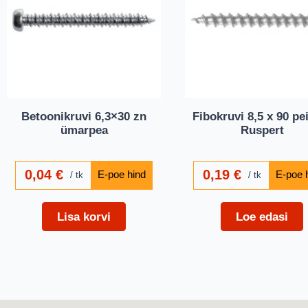
Betoonikruvi 6,3×30 zn
Fibokruvi 8,5 x 90 pe
ümarpea
Ruspert
0,04
€
0,19
€
tk
tk
Lisa korvi
Loe edasi