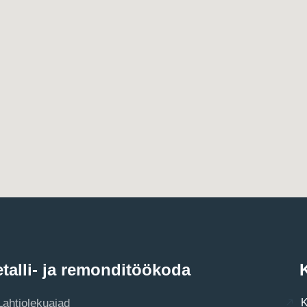
talli- ja remonditöökoda
K
Lahtiolekuajad
K