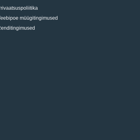
rivaatsuspoliitika
eebipoe müügitingimused
enditingimused