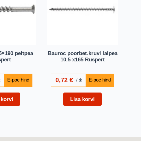
5×190 peitpea
Bauroc poorbet.kruvi laipea
pert
10,5 x165 Ruspert
0,72
€
k
tk
 korvi
Lisa korvi