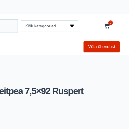
0
Kõik kategooriad
Võta ühendust
eitpea 7,5×92 Ruspert