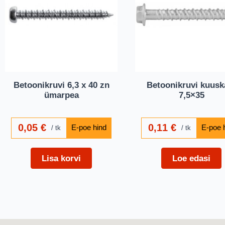
Betoonikruvi 6,3 x 40 zn
Betoonikruvi kuusk
ümarpea
7,5×35
0,05
€
0,11
€
tk
tk
Lisa korvi
Loe edasi