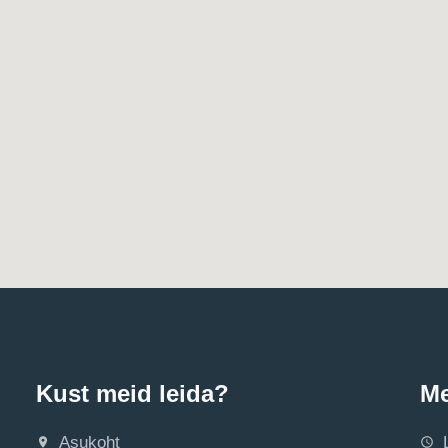
Kust meid leida?
Me
Asukoht