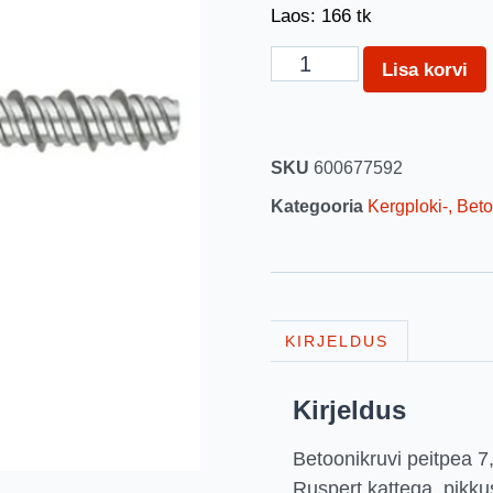
Laos: 166 tk
Lisa korvi
SKU
600677592
Kategooria
Kergploki-, Beto
KIRJELDUS
Kirjeldus
Betoonikruvi peitpea 7
Ruspert kattega, pikk