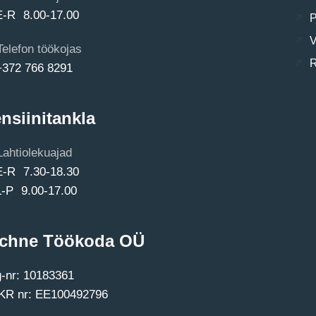
E-R 8.00-17.00
P
V
Telefon töökojas
R
+372 766 8291
nsiinitankla
Lahtiolekuajad
E-R 7.30-18.30
L-P 9.00-17.00
chne Töökoda OÜ
-nr: 10183361
R nr: EE100492796