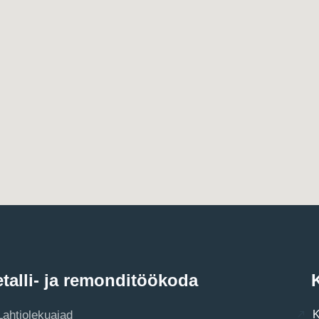
talli- ja remonditöökoda
K
Lahtiolekuajad
K