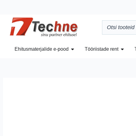
Ehitusmaterjalide e-pood
Tööriistade rent