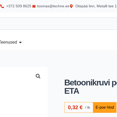
+372 509 8625
toomas@techne.ee
Otepää linn, Metalli tee 1
Teenused
Betoonikruvi p
ETA
0,32
€
tk