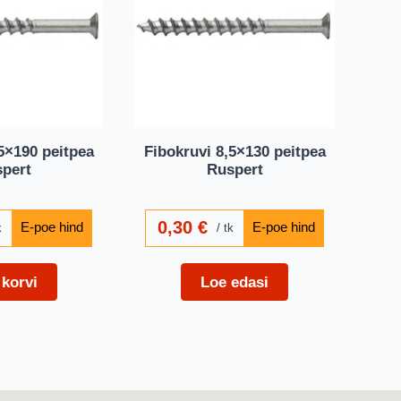
5×190 peitpea
Fibokruvi 8,5×130 peitpea
pert
Ruspert
0,30
€
k
tk
 korvi
Loe edasi