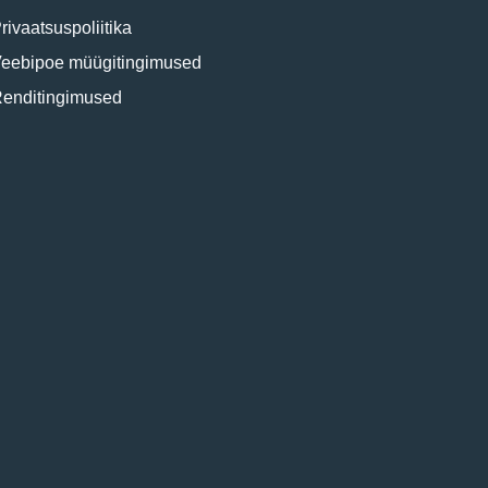
rivaatsuspoliitika
eebipoe müügitingimused
enditingimused