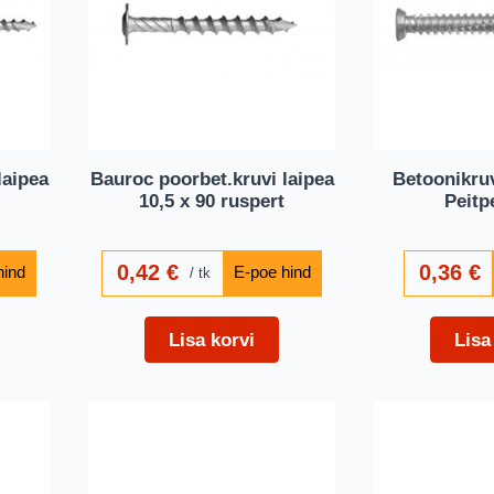
laipea
Bauroc poorbet.kruvi laipea
Betoonikruv
10,5 x 90 ruspert
Peitp
0,42
€
0,36
€
tk
Lisa korvi
Lisa