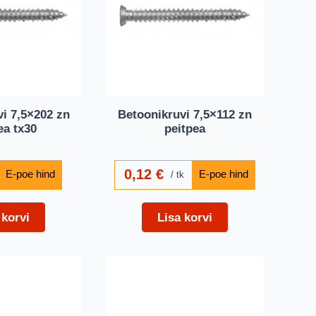
i 7,5×202 zn
Betoonikruvi 7,5×112 zn
ea tx30
peitpea
0,12
€
tk
 korvi
Lisa korvi