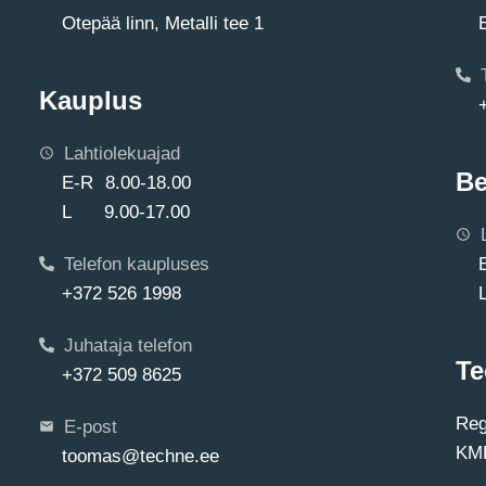
Otepää linn, Metalli tee 1
Kauplus
Lahtiolekuajad
Be
E-R 8.00-18.00
L 9.00-17.00
Telefon kaupluses
+372 526 1998
Juhataja telefon
Te
+372 509 8625
Reg
E-post
KMK
toomas@techne.ee