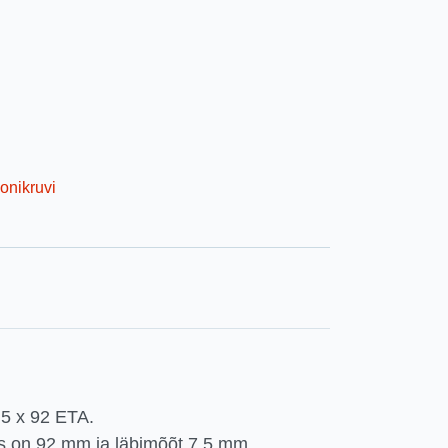
onikruvi
,5 x 92 ETA.
us on 92 mm ja läbimõõt 7,5 mm.