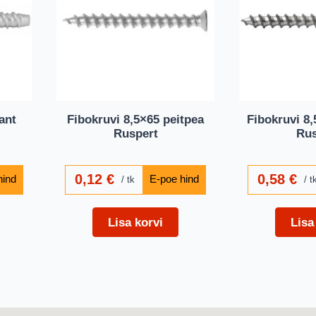
ant
Fibokruvi 8,5×65 peitpea
Fibokruvi 8,
Ruspert
Rus
0,12
€
0,58
€
tk
t
Lisa korvi
Lisa