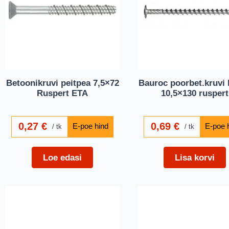
Betoonikruvi peitpea 7,5×72
Bauroc poorbet.kruvi 
Ruspert ETA
10,5×130 ruspert
0,27
€
0,69
€
tk
tk
Loe edasi
Lisa korvi