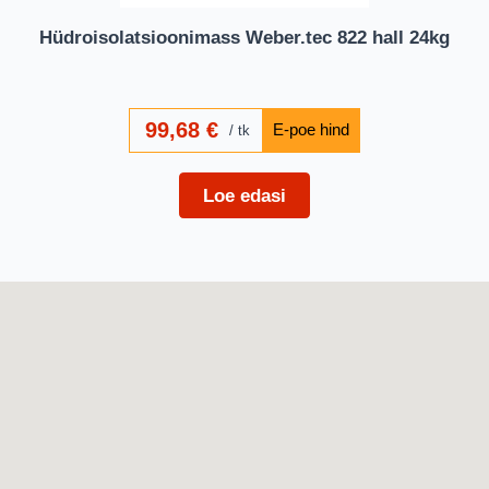
Hüdroisolatsioonimass Weber.tec 822 hall 24kg
99,68
€
tk
Loe edasi