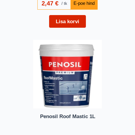
2,47
€
tk
Lisa korvi
Penosil Roof Mastic 1L