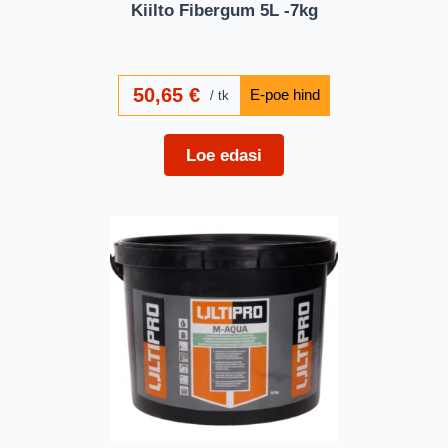
Kiilto Fibergum 5L -7kg
50,65
€
tk
Loe edasi