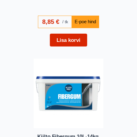
8,85
€
tk
Lisa korvi
Kiilto Fibergum 10L-14kg.