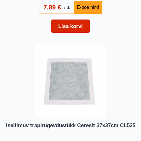
7,89
€
tk
Lisa korvi
Iseliimuv trapitugevdustükk Ceresit 37x37cm CL525