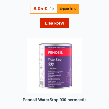
8,05
€
tk
Lisa korvi
Penosil WaterStop 930 hermeetik