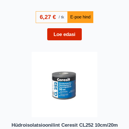
6,27
€
tk
Loe edasi
Hüdroisolatsioonilint Ceresit CL252 10cm/20m