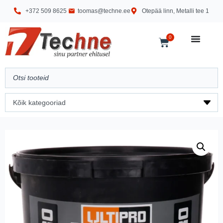
+372 509 8625
toomas@techne.ee
Otepää linn, Metalli tee 1
0