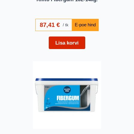
87,41
€
tk
Lisa korvi