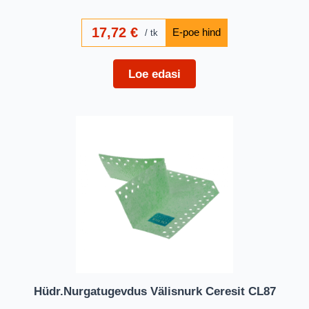
17,72
€
tk
Loe edasi
Hüdr.Nurgatugevdus Välisnurk Ceresit CL87