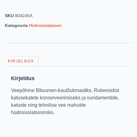
SKU
804245A
Kategooria
Hüdroisolatsioon
KIRJELDUS
Kirjeldus
Veepõhine BItuumen-kautšukmastIks. Ruberoidist
katusekatete konserveerimiseks ja vundamentide,
katuste ning tehnilise vee mahutite
hüdroisolatsiooniks.