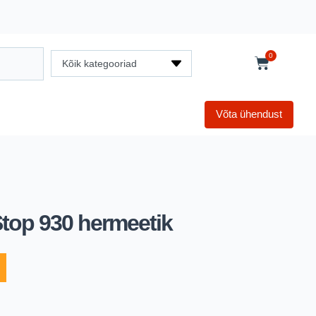
0
Kõik kategooriad
Võta ühendust
top 930 hermeetik