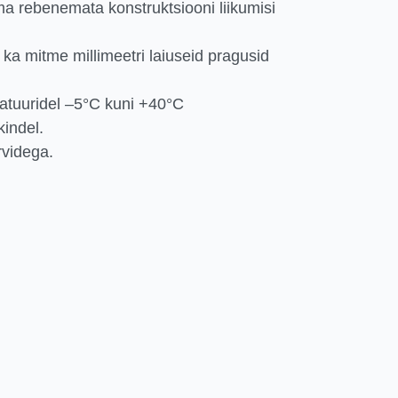
lma rebenemata konstruktsiooni liikumisi
 ka mitme millimeetri laiuseid pragusid
atuuridel –5°C kuni +40°C
kindel.
rvidega.