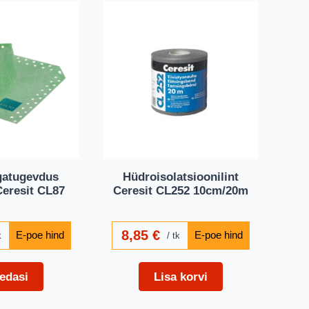
gatugevdus
Hüdroisolatsioonilint
Ceresit CL87
Ceresit CL252 10cm/20m
8,85
€
k
tk
edasi
Lisa korvi