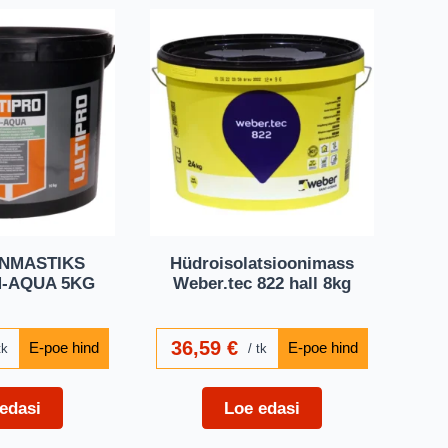
NMASTIKS
Hüdroisolatsioonimass
M-AQUA 5KG
Weber.tec 822 hall 8kg
36,59
€
tk
tk
edasi
Loe edasi