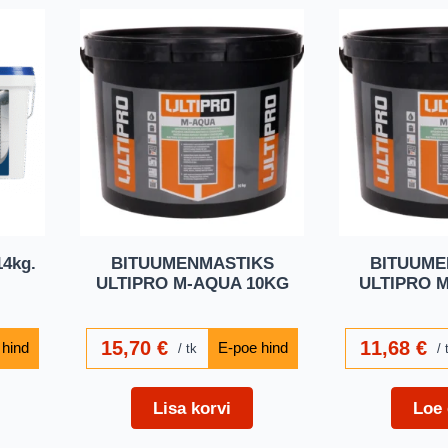
14kg.
BITUUMENMASTIKS
BITUUME
ULTIPRO M-AQUA 10KG
ULTIPRO 
15,70
€
11,68
€
tk
Lisa korvi
Loe 