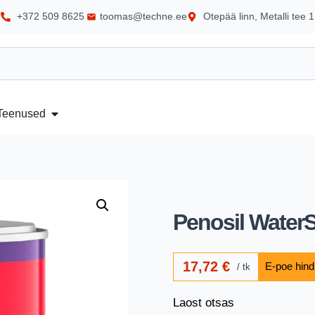
+372 509 8625
toomas@techne.ee
Otepää linn, Metalli tee 1
Teenused
Penosil WaterS
17,72
€
tk
Laost otsas