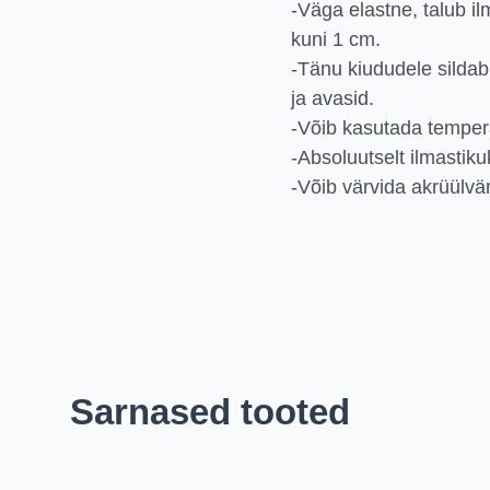
-Väga elastne, talub i
kuni 1 cm.
-Tänu kiududele sildab
ja avasid.
-Võib kasutada temper
-Absoluutselt ilmastiku
-Võib värvida akrüülvä
Sarnased tooted