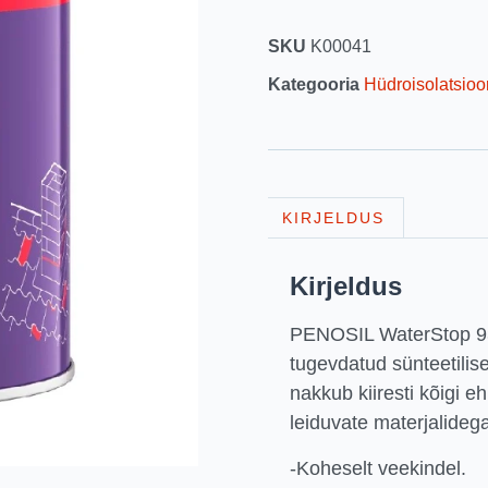
SKU
K00041
Kategooria
Hüdroisolatsioo
KIRJELDUS
Kirjeldus
PENOSIL WaterStop 93
tugevdatud sünteetili
nakkub kiiresti kõigi 
leiduvate materjalidega,
-Koheselt veekindel.