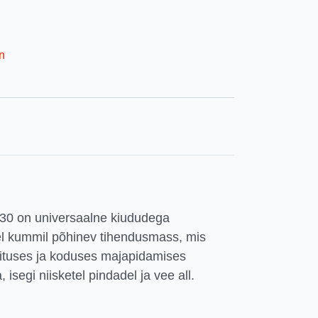
n
0 on universaalne kiududega
sel kummil põhinev tihendusmass, mis
ehituses ja koduses majapidamises
 isegi niisketel pindadel ja vee all.