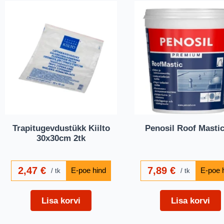
Trapitugevdustükk Kiilto
Penosil Roof Mastic
30x30cm 2tk
2,47
€
7,89
€
tk
tk
Lisa korvi
Lisa korvi