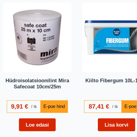
Hüdroisolatsioonilint Mira
Kiilto Fibergum 10L-
Safecoat 10cm/25m
9,91
€
87,41
€
tk
tk
Loe edasi
Lisa korvi