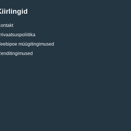
iirlingid
ontakt
rivaatsuspoliitika
eebipoe müügitingimused
enditingimused