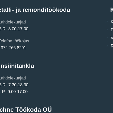
talli- ja remonditöökoda
K
Lahtiolekuajad
K
E-R 8.00-17.00
P
V
Telefon töökojas
R
+372 766 8291
nsiinitankla
Lahtiolekuajad
E-R 7.30-18.30
L-P 9.00-17.00
chne Töökoda OÜ