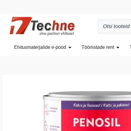
Ehitusmaterjalide e-pood
Tööriistade rent