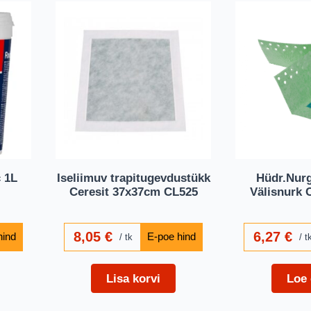
 1L
Iseliimuv trapitugevdustükk
Hüdr.Nur
Ceresit 37x37cm CL525
Välisnurk 
8,05
€
6,27
€
tk
t
Lisa korvi
Loe 