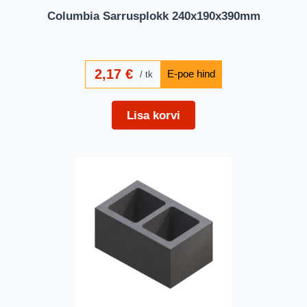
Columbia Sarrusplokk 240x190x390mm
2,17
€
tk
Lisa korvi