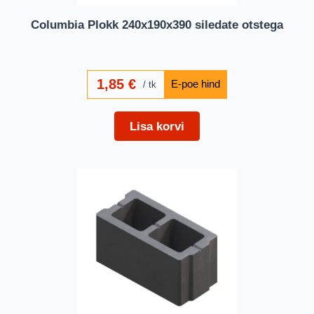
Columbia Plokk 240x190x390 siledate otstega
1,85
€
tk
Lisa korvi