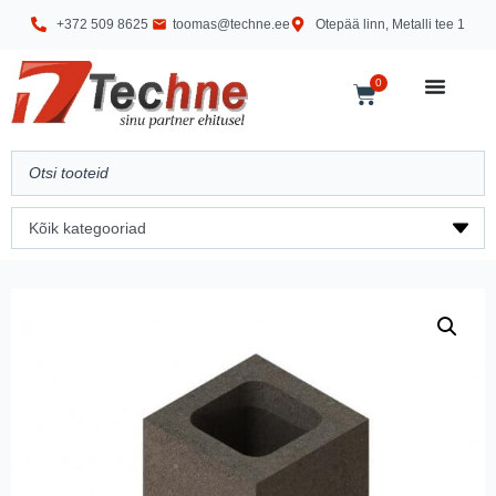
+372 509 8625
toomas@techne.ee
Otepää linn, Metalli tee 1
0