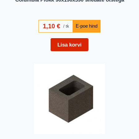
1,10
€
tk
Lisa korvi