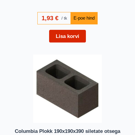
1,93
€
tk
Lisa korvi
Columbia Plokk 190x190x390 siletate otsega