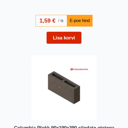
1,59
€
tk
Lisa korvi
Columbia Plokk 90x190x390 siledate otstega