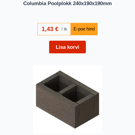
Columbia Poolplokk 240x190x190mm
1,43
€
tk
Lisa korvi