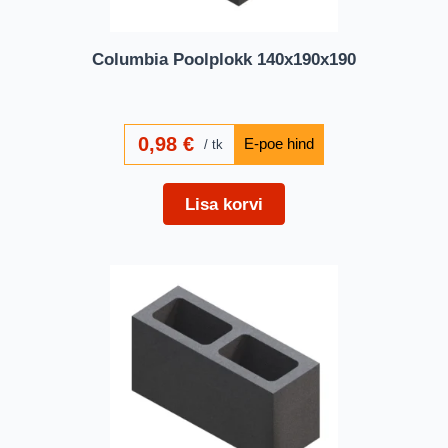
Columbia Poolplokk 140x190x190
0,98
€
tk
Lisa korvi