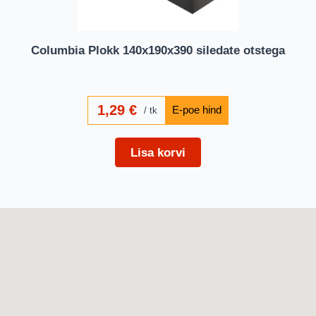
Columbia Plokk 140x190x390 siledate otstega
1,29
€
tk
Lisa korvi