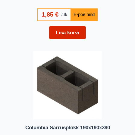
1,85
€
tk
Lisa korvi
Columbia Sarrusplokk 190x190x390