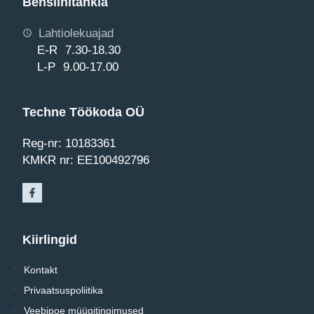
Bensiinitankla
Lahtiolekuajad
E-R 7.30-18.30
L-P 9.00-17.00
Techne Töökoda OÜ
Reg-nr: 10183361
KMKR nr: EE100492796
Kiirlingid
Kontakt
Privaatsuspoliitika
Veebipoe müügitingimused