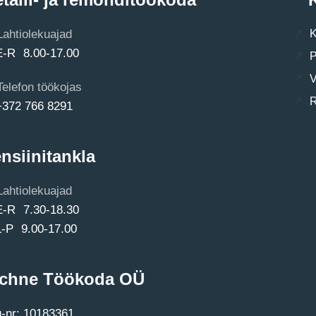
Lahtiolekuajad
K
E-R 8.00-17.00
P
V
Telefon töökojas
R
+372 766 8291
nsiinitankla
Lahtiolekuajad
E-R 7.30-18.30
L-P 9.00-17.00
chne Töökoda OÜ
-nr: 10183361