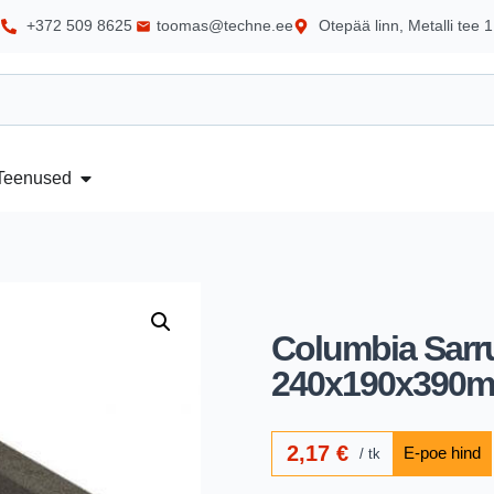
+372 509 8625
toomas@techne.ee
Otepää linn, Metalli tee 1
Teenused
Columbia Sarr
240x190x390
2,17
€
tk