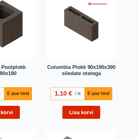
 Poolplokk
Columbia Plokk 90x190x390
90x190
siledate otstega
1,10
€
k
tk
 korvi
Lisa korvi