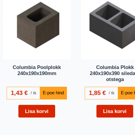
Columbia Poolplokk
Columbia Plokk
240x190x190mm
240x190x390 sileda
otstega
1,43
€
1,85
€
tk
tk
Lisa korvi
Lisa korvi