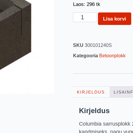
Laos: 296 tk
Lisa korvi
SKU
300101240S
Kategooria
Betoonplokk
KIRJELDUS
LISAIN
Kirjeldus
Columbia sarrusplokk
kandmiseks, nagu vun