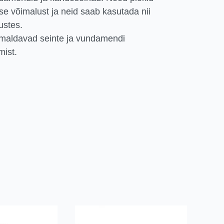
e võimalust ja neid saab kasutada nii
ustes.
maldavad seinte ja vundamendi
mist.