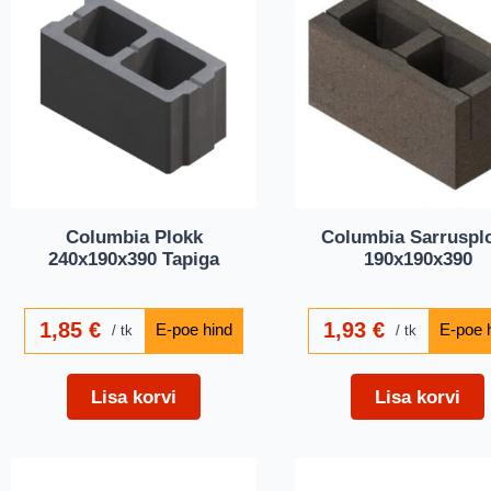
Columbia Plokk
Columbia Sarruspl
240x190x390 Tapiga
190x190x390
1,85
€
1,93
€
tk
tk
Lisa korvi
Lisa korvi