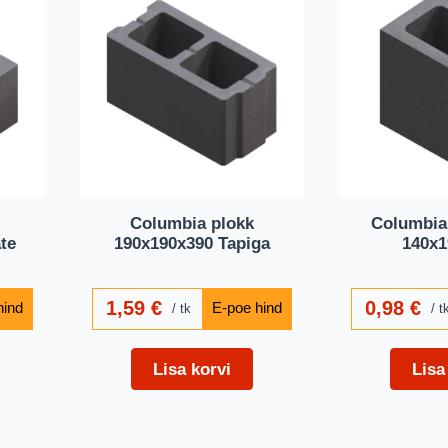
Columbia plokk
Columbia
te
190x190x390 Tapiga
140x1
1,59
€
0,98
€
tk
t
Lisa korvi
Lisa