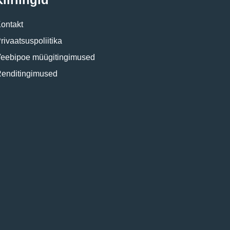
ontakt
rivaatsuspoliitika
eebipoe müügitingimused
enditingimused