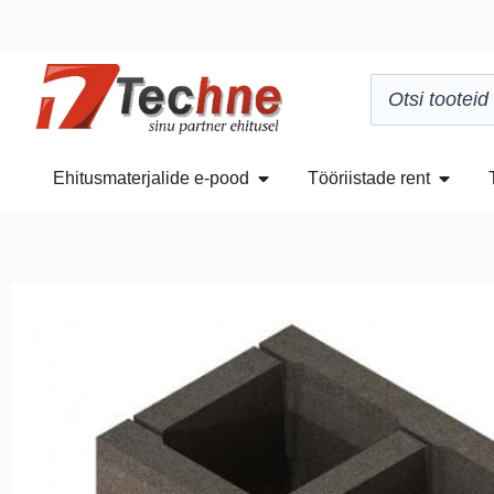
Ehitusmaterjalide e-pood
Tööriistade rent