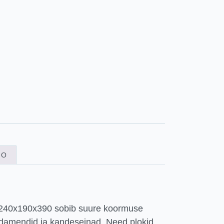
FO
 240x190x390 sobib suure koormuse
damendid ja kandeseinad. Need plokid