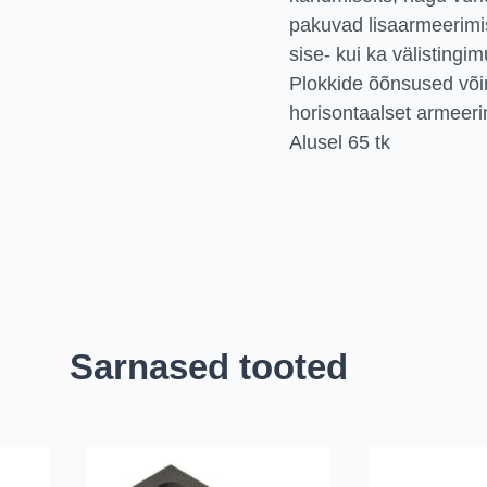
pakuvad lisaarmeerimis
sise- kui ka välistingim
Plokkide õõnsused või
horisontaalset armeeri
Alusel 65 tk
Sarnased tooted