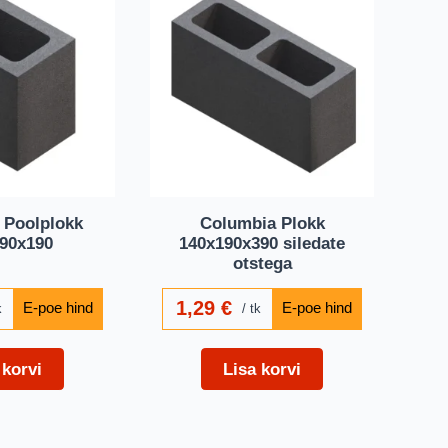
 Poolplokk
Columbia Plokk
90x190
140x190x390 siledate
otstega
1,29
€
k
tk
 korvi
Lisa korvi