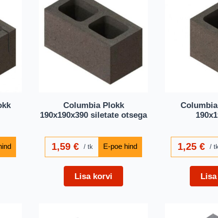
okk
Columbia Plokk
Columbia
190x190x390 siletate otsega
190x1
1,59
€
1,25
€
tk
t
Lisa korvi
Lisa