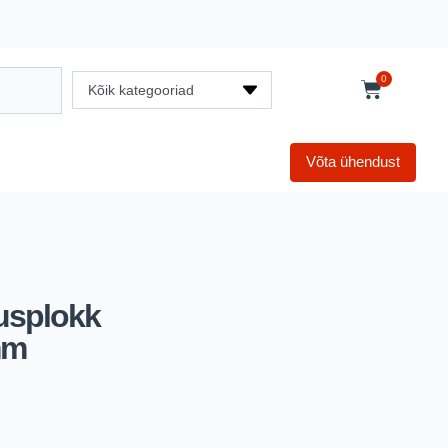
0
Kõik kategooriad
Võta ühendust
usplokk
mm