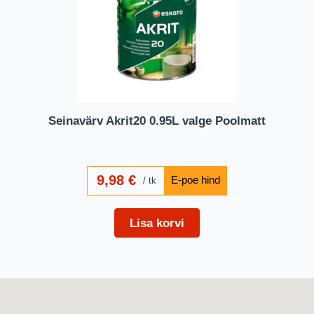
Seinavärv Akrit20 0.95L valge Poolmatt
9,98
€
tk
Lisa korvi