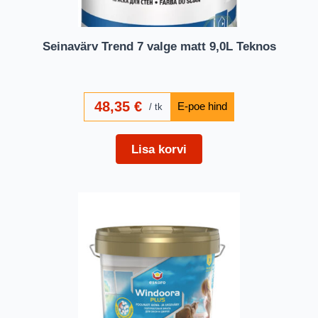
Seinavärv Trend 7 valge matt 9,0L Teknos
48,35
€
tk
Lisa korvi