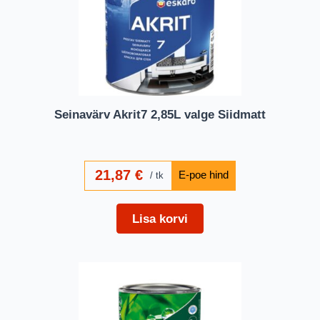
Seinavärv Akrit7 2,85L valge Siidmatt
21,87
€
tk
Lisa korvi