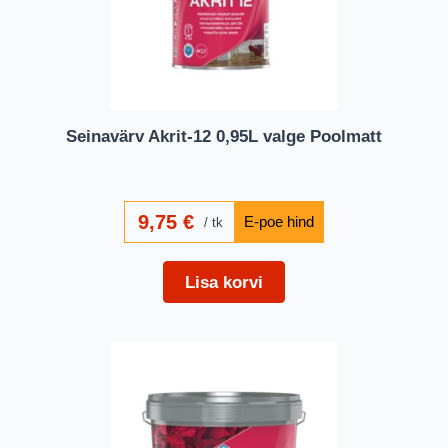
Seinavärv Akrit-12 0,95L valge Poolmatt
9,75
€
tk
Lisa korvi