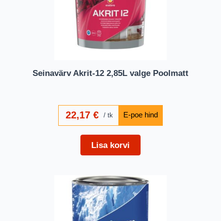
Seinavärv Akrit-12 2,85L valge Poolmatt
22,17
€
tk
Lisa korvi