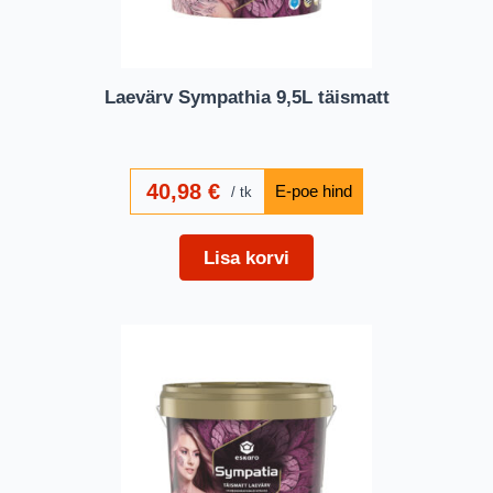
Laevärv Sympathia 9,5L täismatt
40,98
€
tk
Lisa korvi