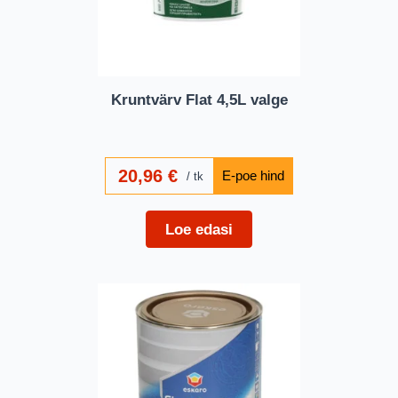
Kruntvärv Flat 4,5L valge
20,96
€
tk
Loe edasi