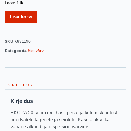
Laos: 1 tk
Lisa korvi
SKU
K831190
Kategooria
Sisevärv
KIRJELDUS
Kirjeldus
EKORA 20 sobib eriti hästi pesu- ja kulumiskindlust
nõudvatele lagedele ja seintele, Kasutatakse ka
vanade alküüd- ja dispersioonvärvide