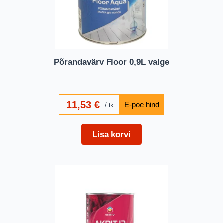
Põrandavärv Floor 0,9L valge
11,53
€
tk
Lisa korvi