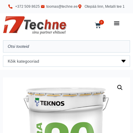
+372 509 8625
toomas@techne.ee
Otepää linn, Metalli tee 1
0