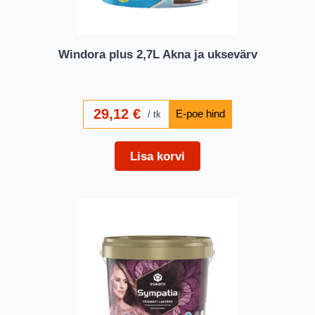
Windora plus 2,7L Akna ja uksevärv
29,12
€
tk
Lisa korvi