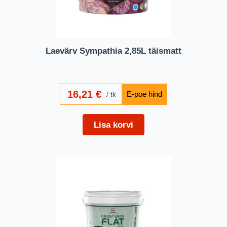
Laevärv Sympathia 2,85L täismatt
16,21
€
tk
Lisa korvi