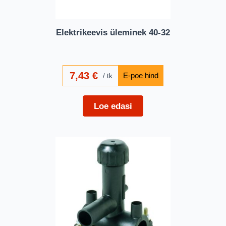
Elektrikeevis üleminek 40-32
7,43
€
tk
Loe edasi