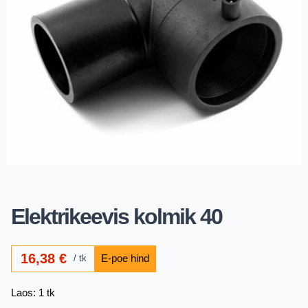
Elektrikeevis kolmik 40
16,38
€
tk
Laos: 1 tk