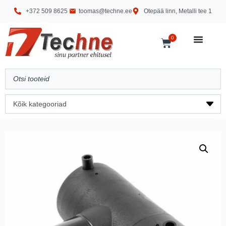
+372 509 8625
toomas@techne.ee
Otepää linn, Metalli tee 1
0