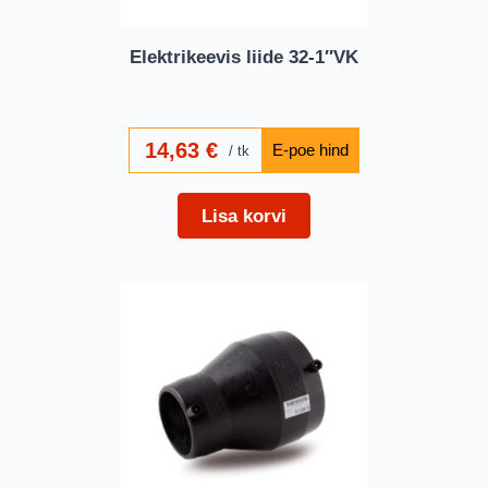
Elektrikeevis liide 32-1″VK
14,63
€
tk
Lisa korvi