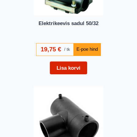
Elektrikeevis sadul 50/32
19,75
€
tk
Lisa korvi