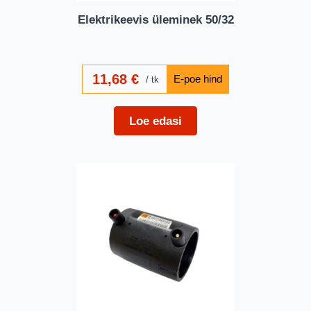
Elektrikeevis üleminek 50/32
11,68
€
tk
Loe edasi