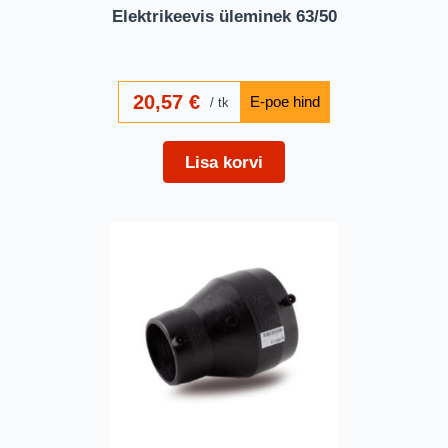
Elektrikeevis üleminek 63/50
20,57
€
tk
Lisa korvi