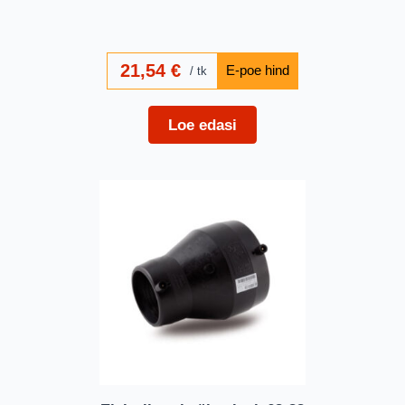
21,54
€
tk
Loe edasi