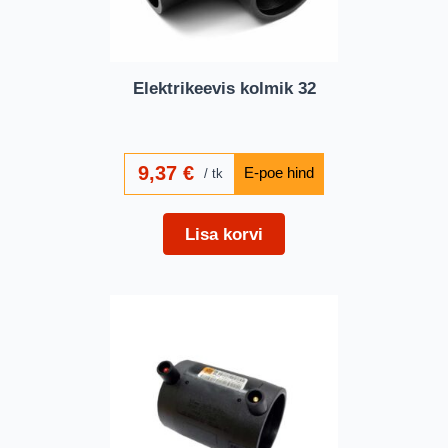
Elektrikeevis kolmik 32
9,37
€
tk
Lisa korvi