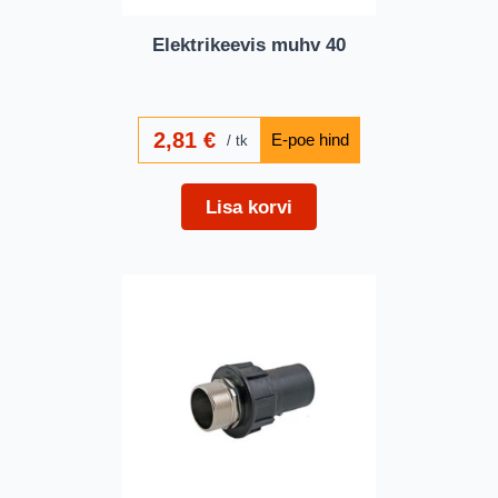
Elektrikeevis muhv 40
2,81
€
tk
Lisa korvi