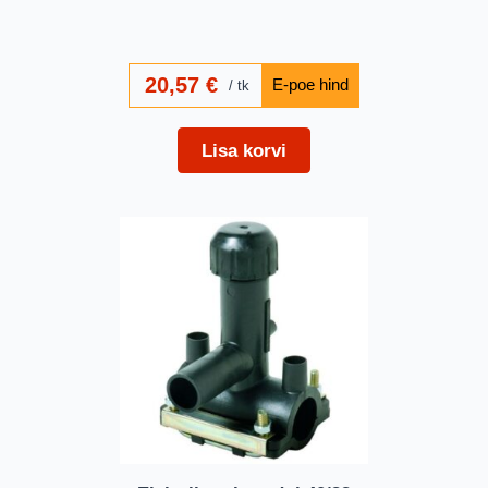
20,57
€
tk
Lisa korvi