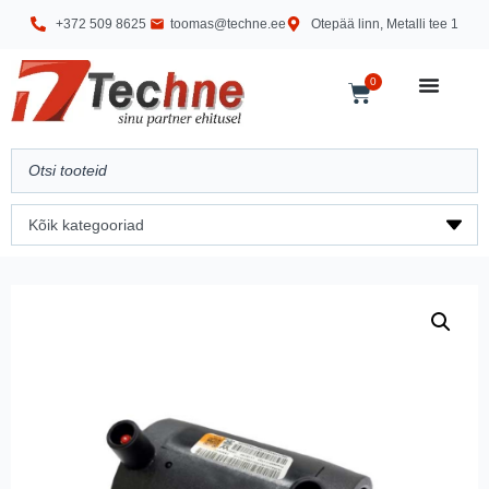
+372 509 8625
toomas@techne.ee
Otepää linn, Metalli tee 1
0