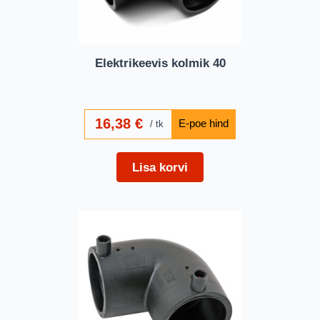
Elektrikeevis kolmik 40
16,38
€
tk
Lisa korvi