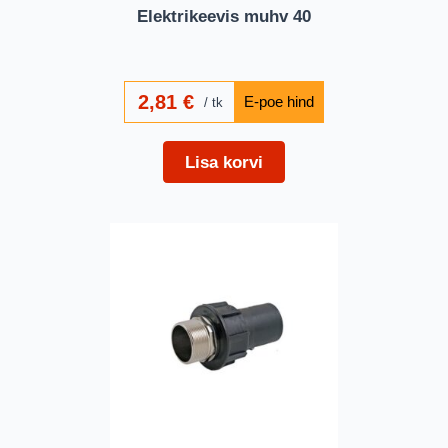
Elektrikeevis muhv 40
2,81
€
tk
Lisa korvi