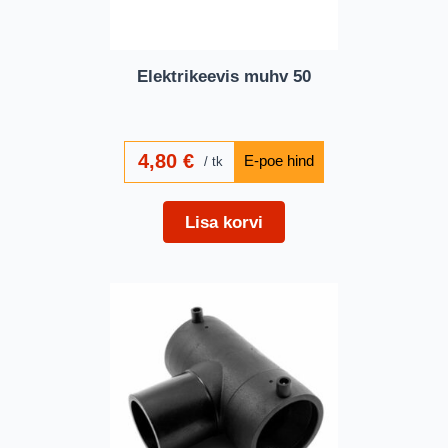
Elektrikeevis muhv 50
4,80
€
tk
Lisa korvi