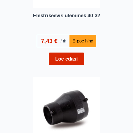
Elektrikeevis üleminek 40-32
7,43
€
tk
Loe edasi