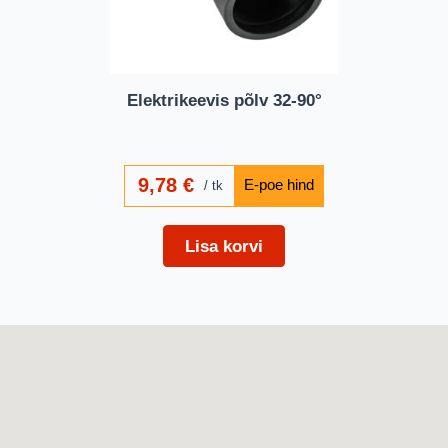
Elektrikeevis põlv 32-90°
9,78
€
tk
Lisa korvi