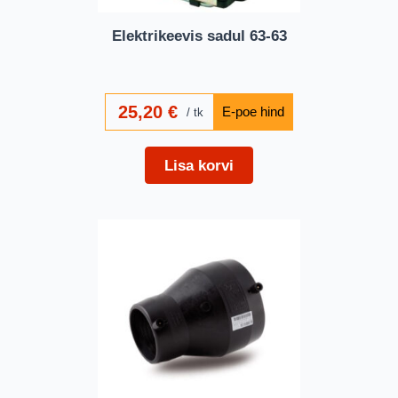
Elektrikeevis sadul 63-63
25,20
€
tk
Lisa korvi