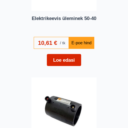
Elektrikeevis üleminek 50-40
10,61
€
tk
Loe edasi