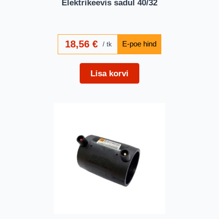
Elektrikeevis sadul 40/32
18,56
€
tk
Lisa korvi