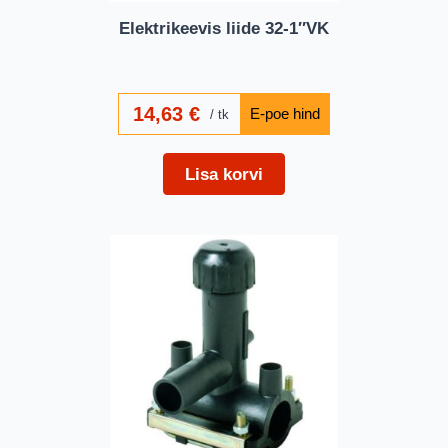
Elektrikeevis liide 32-1″VK
14,63
€
tk
Lisa korvi