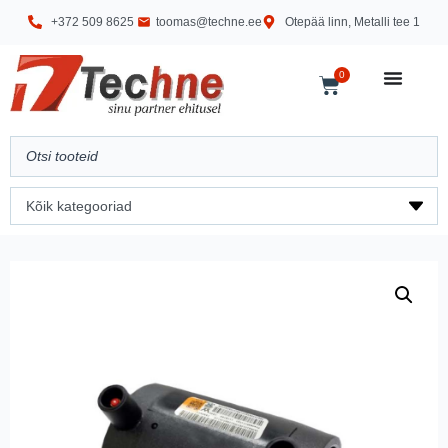
+372 509 8625
toomas@techne.ee
Otepää linn, Metalli tee 1
0