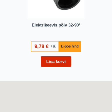
Elektrikeevis põlv 32-90°
9,78
€
tk
Lisa korvi