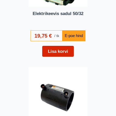
Elektrikeevis sadul 50/32
19,75
€
tk
Lisa korvi