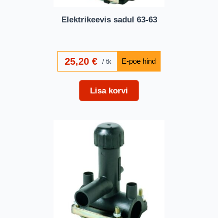
Elektrikeevis sadul 63-63
25,20
€
tk
Lisa korvi