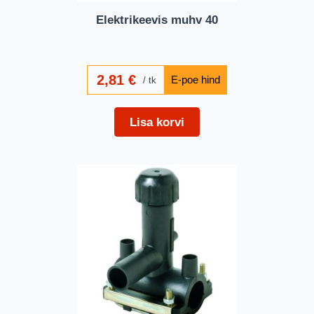
Elektrikeevis muhv 40
2,81
€
tk
Lisa korvi