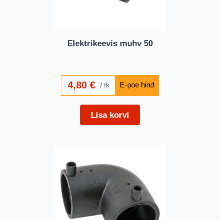
Elektrikeevis muhv 50
4,80
€
tk
Lisa korvi