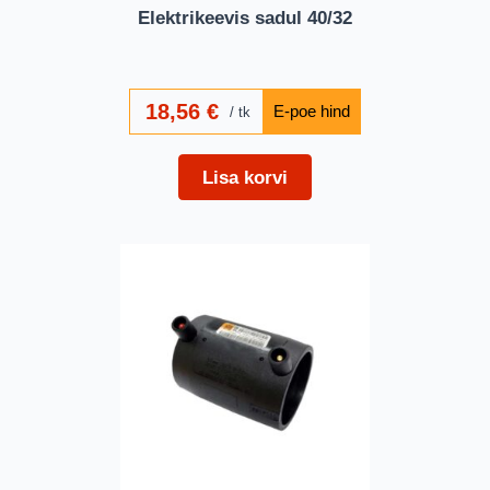
Elektrikeevis sadul 40/32
18,56
€
tk
Lisa korvi