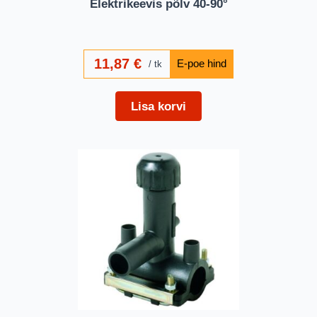
Elektrikeevis põlv 40-90°
11,87
€
tk
Lisa korvi