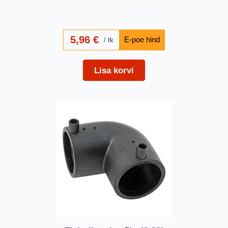
5,96
€
tk
Lisa korvi