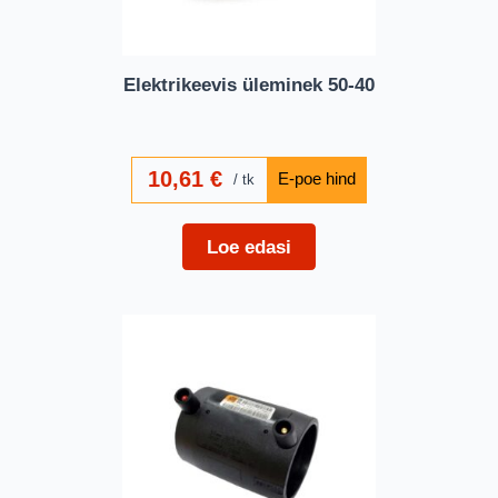
Elektrikeevis üleminek 50-40
10,61
€
tk
Loe edasi