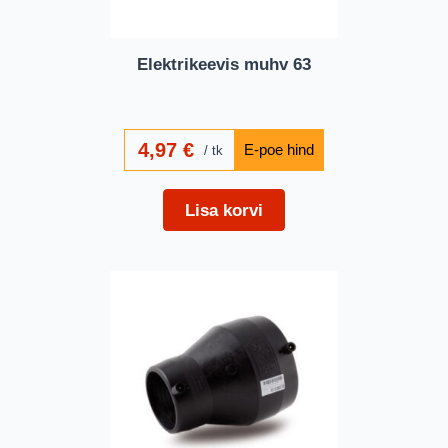
Elektrikeevis muhv 63
4,97
€
tk
Lisa korvi