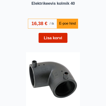
Elektrikeevis kolmik 40
16,38
€
tk
Lisa korvi