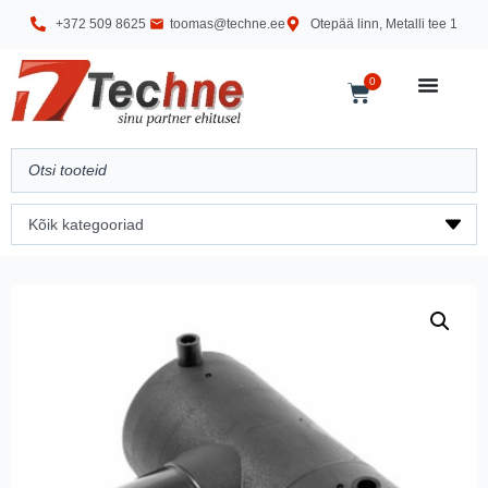
+372 509 8625
toomas@techne.ee
Otepää linn, Metalli tee 1
0