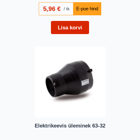
5,96
€
tk
Lisa korvi
Elektrikeevis üleminek 63-32