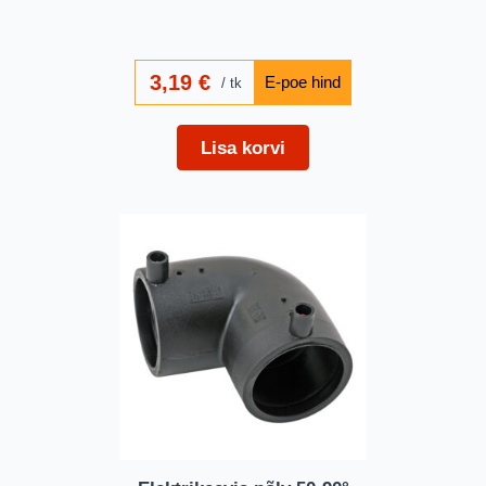
3,19
€
tk
Lisa korvi