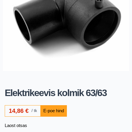
Elektrikeevis kolmik 63/63
14,86
€
tk
Laost otsas