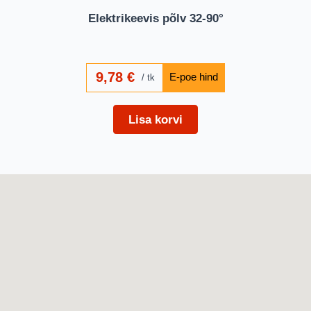
Elektrikeevis põlv 32-90°
9,78
€
tk
Lisa korvi