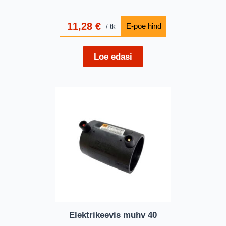
11,28
€
tk
Loe edasi
Elektrikeevis muhv 40