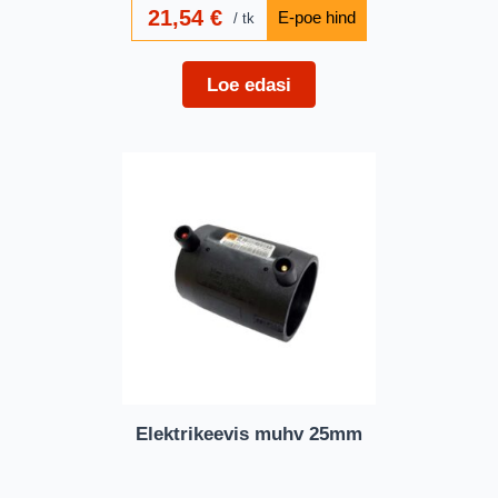
21,54
€
tk
Loe edasi
Elektrikeevis muhv 25mm