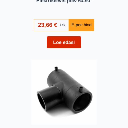
Elektrikeevis põlv 50-90°
23,66
€
tk
Loe edasi