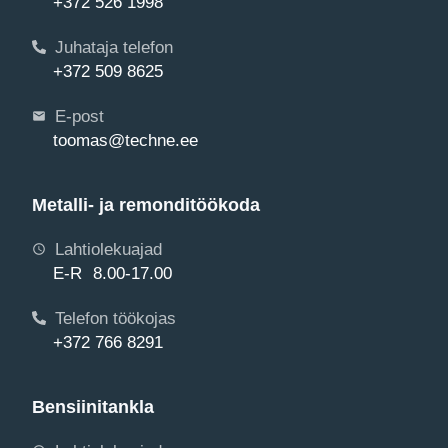
+372 526 1998
Juhataja telefon
+372 509 8625
E-post
toomas@techne.ee
Metalli- ja remonditöökoda
Lahtiolekuajad
E-R 8.00-17.00
Telefon töökojas
+372 766 8291
Bensiinitankla