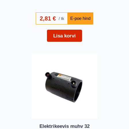
2,81
€
tk
Lisa korvi
Elektrikeevis muhv 32