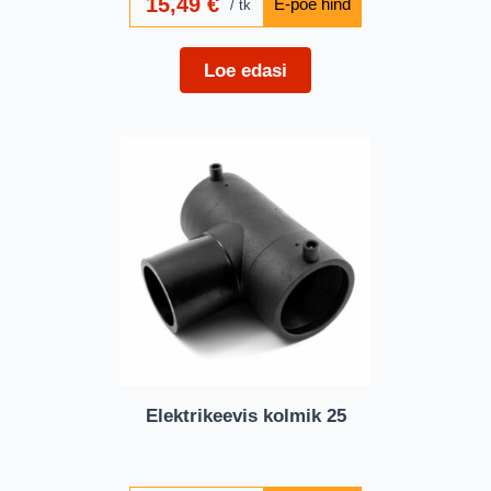
15,49
€
tk
Loe edasi
Elektrikeevis kolmik 25