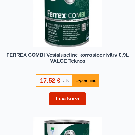
FERREX COMBI Vesialuseline korrosioonivärv 0,9L
VALGE Teknos
17,52
€
tk
Lisa korvi