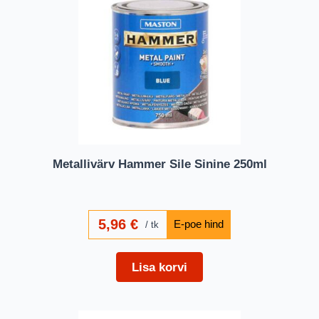
Metallivärv Hammer Sile Sinine 250ml
5,96
€
tk
Lisa korvi