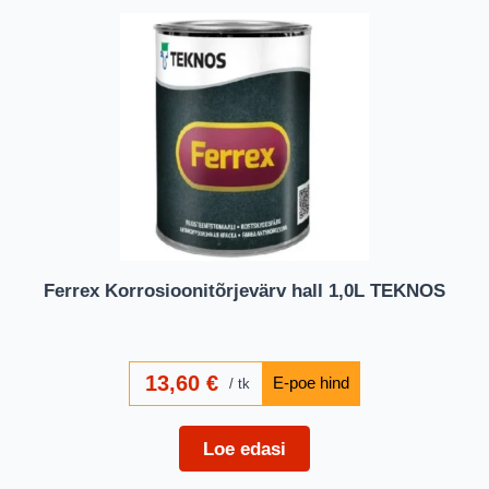
Ferrex Korrosioonitõrjevärv hall 1,0L TEKNOS
13,60
€
tk
Loe edasi