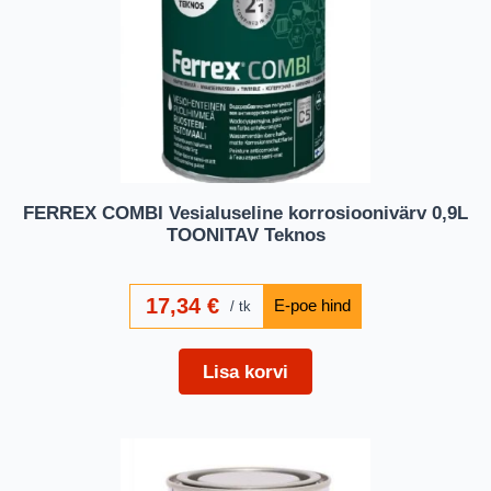
FERREX COMBI Vesialuseline korrosioonivärv 0,9L
TOONITAV Teknos
17,34
€
tk
Lisa korvi