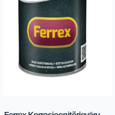
Ferrex Korrosioonitõrjevärv