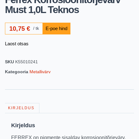
Must 1,0L Teknos
10,75
€
tk
Laost otsas
SKU
K55010241
Kategooria
Metallivärv
KIRJELDUS
Kirjeldus
FERREX on pigmente sisaldav korrosioonitõrjevärv.