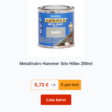
Metallivärv Hammer Sile Hõbe 250ml
5,73
€
tk
Lisa korvi