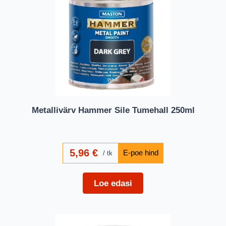
Metallivärv Hammer Sile Tumehall 250ml
5,96
€
tk
Loe edasi