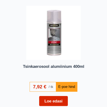
Tsinkaerosool alumiinium 400ml
7,92
€
tk
Loe edasi