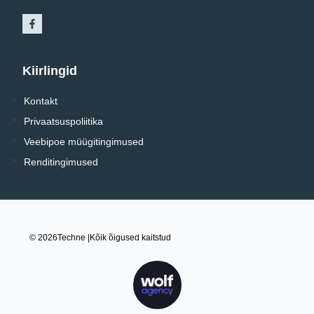
Kiirlingid
Kontakt
Privaatsuspoliitika
Veebipoe müügitingimused
Renditingimused
© 2026
Techne |
Kõik õigused kaitstud