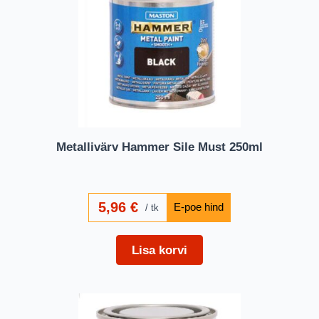
Metallivärv Hammer Sile Must 250ml
5,96
€
tk
Lisa korvi