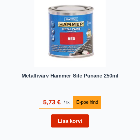
Metallivärv Hammer Sile Punane 250ml
5,73
€
tk
Lisa korvi