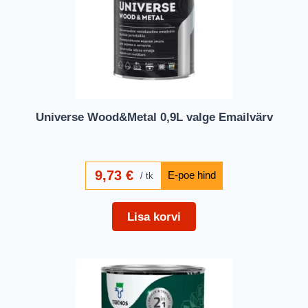
Universe Wood&Metal 0,9L valge Emailvärv
9,73
€
tk
Lisa korvi