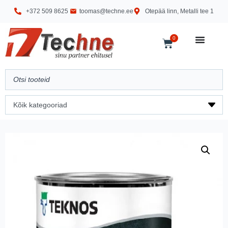
+372 509 8625
toomas@techne.ee
Otepää linn, Metalli tee 1
0