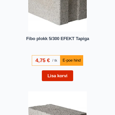
Fibo plokk 5/300 EFEKT Tapiga
4,75
€
tk
Lisa korvi