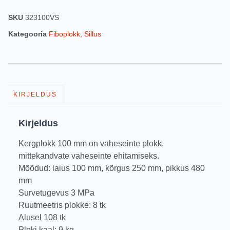
SKU
323100VS
Kategooria
Fiboplokk, Sillus
KIRJELDUS
Kirjeldus
Kergplokk 100 mm on vaheseinte plokk,
mittekandvate vaheseinte ehitamiseks.
Mõõdud: laius 100 mm, kõrgus 250 mm, pikkus 480
mm
Survetugevus 3 MPa
Ruutmeetris plokke: 8 tk
Alusel 108 tk
Ploki kaal: 9 kg