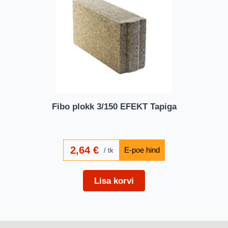
Fibo plokk 3/150 EFEKT Tapiga
2,64
€
tk
Lisa korvi