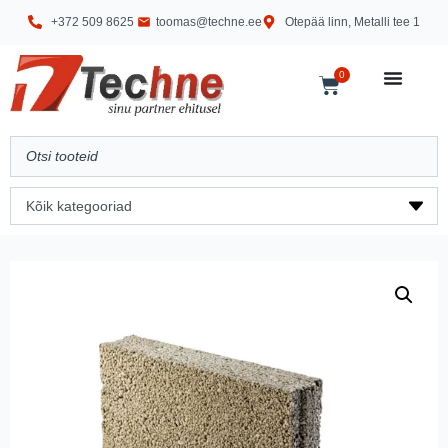
+372 509 8625
toomas@techne.ee
Otepää linn, Metalli tee 1
0