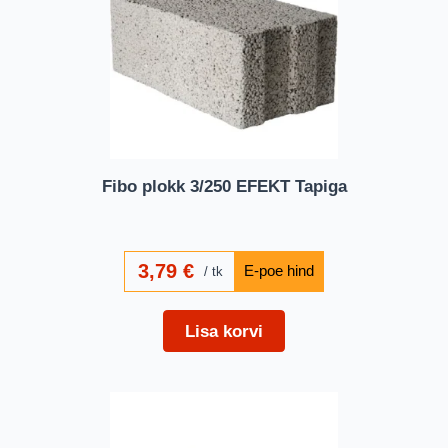
Fibo plokk 3/250 EFEKT Tapiga
3,79
€
tk
Lisa korvi