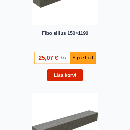
Fibo sillus 150×1190
25,07
€
tk
Lisa korvi