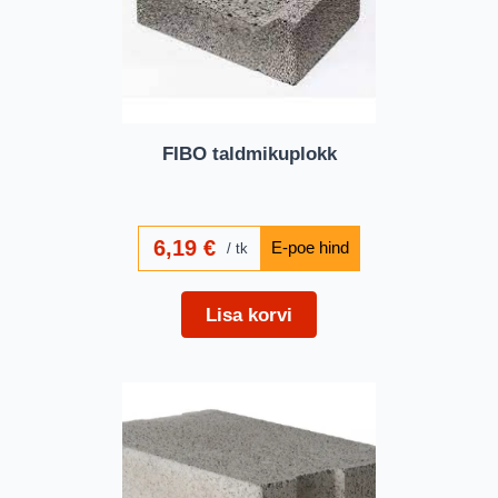
FIBO taldmikuplokk
6,19
€
tk
Lisa korvi