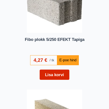
Fibo plokk 5/250 EFEKT Tapiga
4,27
€
tk
Lisa korvi