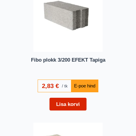
Fibo plokk 3/200 EFEKT Tapiga
2,83
€
tk
Lisa korvi