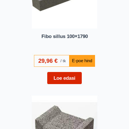
Fibo sillus 100×1790
29,96
€
tk
Loe edasi