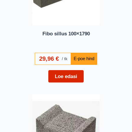
Fibo sillus 100×1790
29,96
€
tk
Loe edasi