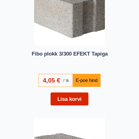
Fibo plokk 3/300 EFEKT Tapiga
4,05
€
tk
Lisa korvi