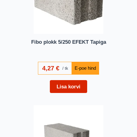
Fibo plokk 5/250 EFEKT Tapiga
4,27
€
tk
Lisa korvi