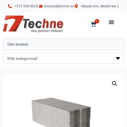
+372 509 8625
toomas@techne.ee
Otepää linn, Metalli tee 1
0