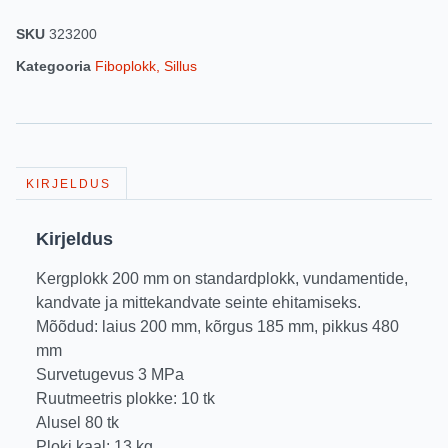
SKU
323200
Kategooria
Fiboplokk, Sillus
KIRJELDUS
Kirjeldus
Kergplokk 200 mm on standardplokk, vundamentide,
kandvate ja mittekandvate seinte ehitamiseks.
Mõõdud: laius 200 mm, kõrgus 185 mm, pikkus 480
mm
Survetugevus 3 MPa
Ruutmeetris plokke: 10 tk
Alusel 80 tk
Ploki kaal: 13 kg