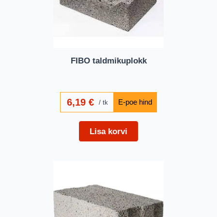
FIBO taldmikuplokk
6,19
€
tk
Lisa korvi