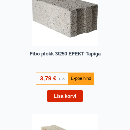
Fibo plokk 3/250 EFEKT Tapiga
3,79
€
tk
Lisa korvi