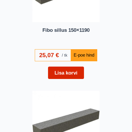
Fibo sillus 150×1190
25,07
€
tk
Lisa korvi