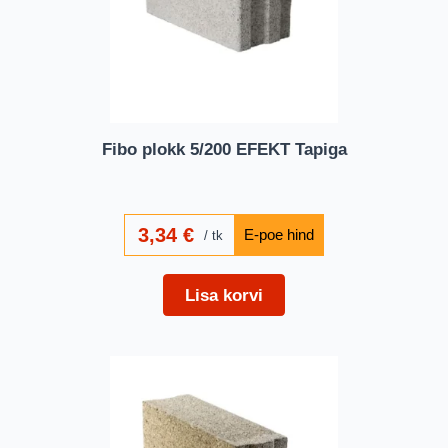
Fibo plokk 5/200 EFEKT Tapiga
3,34
€
tk
Lisa korvi