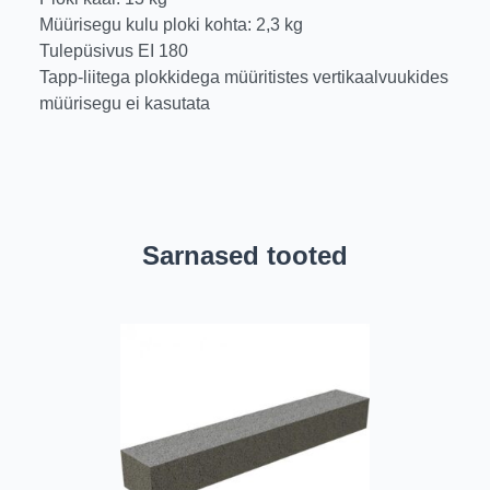
Müürisegu kulu ploki kohta: 2,3 kg
Tulepüsivus EI 180
Tapp-liitega plokkidega müüritistes vertikaalvuukides
müürisegu ei kasutata
Sarnased tooted