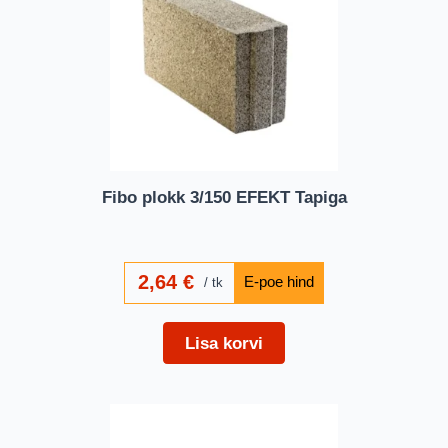
Fibo plokk 3/150 EFEKT Tapiga
2,64
€
tk
Lisa korvi