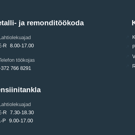
talli- ja remonditöökoda
K
Lahtiolekuajad
K
E-R 8.00-17.00
P
V
Telefon töökojas
R
+372 766 8291
nsiinitankla
Lahtiolekuajad
E-R 7.30-18.30
L-P 9.00-17.00