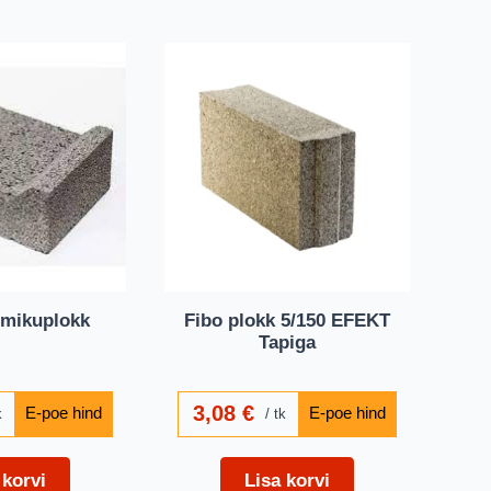
dmikuplokk
Fibo plokk 5/150 EFEKT
Tapiga
3,08
€
k
tk
 korvi
Lisa korvi