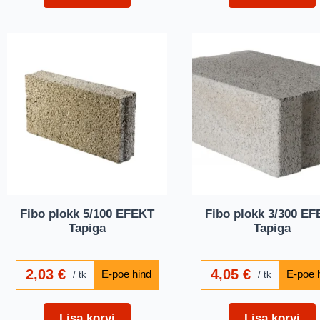
Fibo plokk 5/100 EFEKT
Fibo plokk 3/300 E
Tapiga
Tapiga
2,03
€
4,05
€
tk
tk
Lisa korvi
Lisa korvi