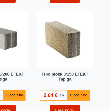
 3/200 EFEKT
Fibo plokk 3/150 EFEKT
piga
Tapiga
2,64
€
k
tk
 korvi
Lisa korvi