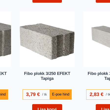
FEKT
Fibo plokk 3/250 EFEKT
Fibo plokk
Tapiga
Ta
3,79
€
2,83
€
tk
t
Lisa korvi
Lisa