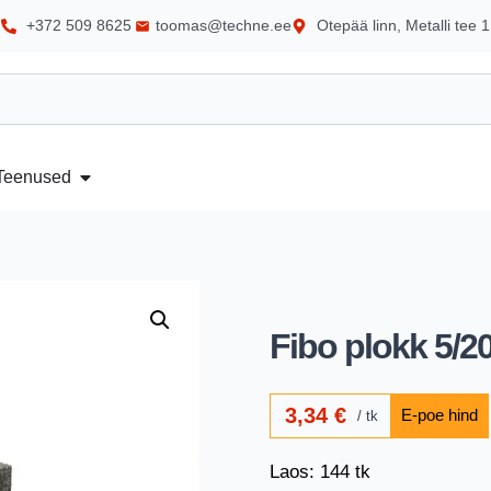
+372 509 8625
toomas@techne.ee
Otepää linn, Metalli tee 1
Teenused
Fibo plokk 5/
3,34
€
tk
Laos: 144 tk