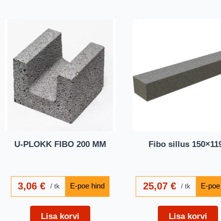
U-PLOKK FIBO 200 MM
Fibo sillus 150×11
3,06
€
25,07
€
tk
tk
Lisa korvi
Lisa korvi