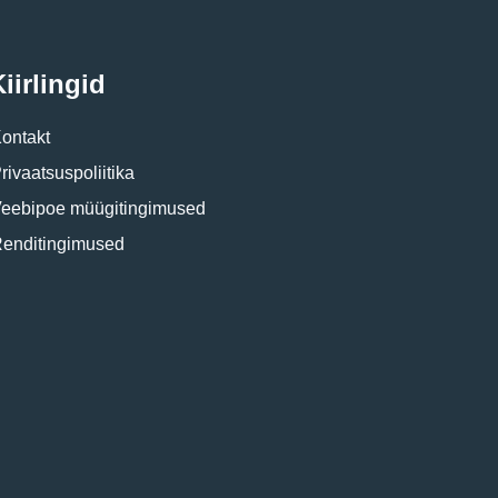
iirlingid
ontakt
rivaatsuspoliitika
eebipoe müügitingimused
enditingimused