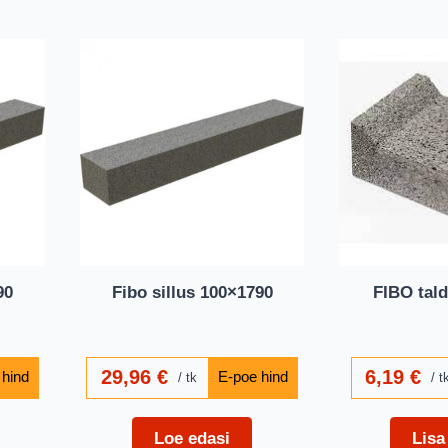
90
Fibo sillus 100×1790
FIBO tal
29,96
€
6,19
€
tk
t
Loe edasi
Lisa