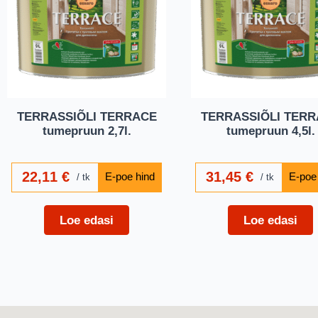
TERRASSIÕLI TERRACE
TERRASSIÕLI TER
tumepruun 2,7l.
tumepruun 4,5l.
22,11
€
31,45
€
tk
tk
Loe edasi
Loe edasi