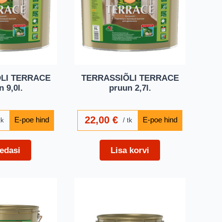
LI TERRACE
TERRASSIÕLI TERRACE
 9,0l.
pruun 2,7l.
22,00
€
tk
tk
edasi
Lisa korvi