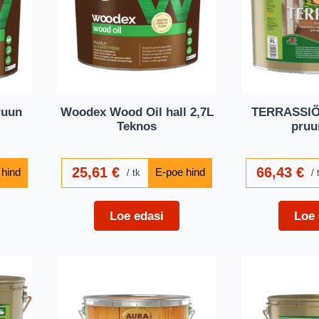
ruun
Woodex Wood Oil hall 2,7L
TERRASSIÕ
Teknos
pruun
25,61
€
66,43
€
tk
Loe edasi
Loe 