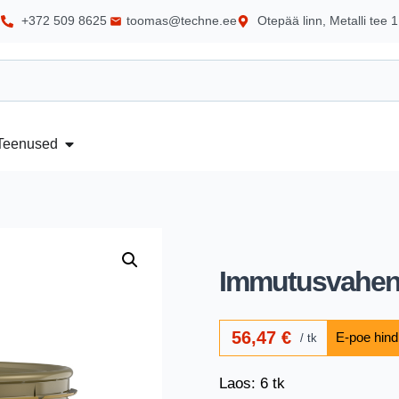
+372 509 8625
toomas@techne.ee
Otepää linn, Metalli tee 1
Teenused
Immutusvahend
56,47
€
tk
Laos: 6 tk