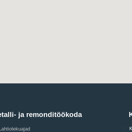
talli- ja remonditöökoda
K
Lahtiolekuajad
K