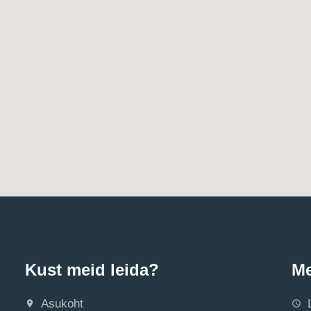
Kust meid leida?
Me
Asukoht