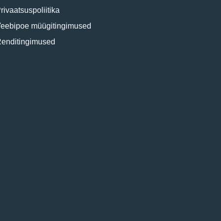
rivaatsuspoliitika
eebipoe müügitingimused
enditingimused