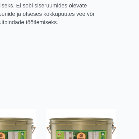
iseks. Ei sobi siseruumides olevate
sioonide ja otseses kokkupuutes vee või
itpindade töötlemiseks.