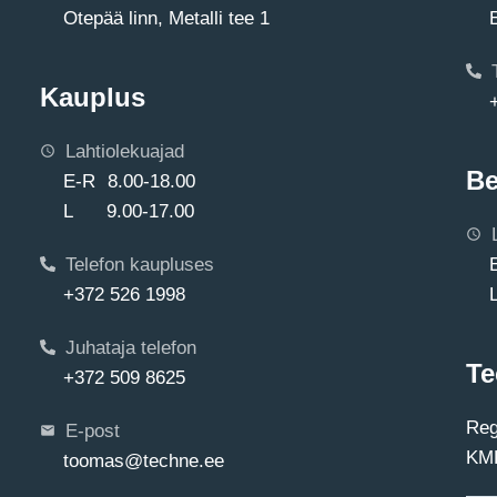
Otepää linn, Metalli tee 1
Kauplus
Lahtiolekuajad
Be
E-R 8.00-18.00
L 9.00-17.00
Telefon kaupluses
+372 526 1998
Juhataja telefon
Te
+372 509 8625
Reg
E-post
KMK
toomas@techne.ee