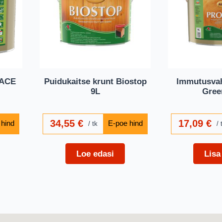
RACE
Puidukaitse krunt Biostop
Immutusvah
9L
Green
34,55
€
17,09
€
tk
Loe edasi
Lisa