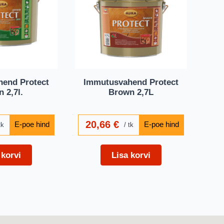
end Protect
Immutusvahend Protect
 2,7l.
Brown 2,7L
20,66
€
tk
tk
 korvi
Lisa korvi