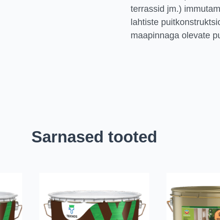
terrassid jm.) immutam
lahtiste puitkonstrukt
maapinnaga olevate pu
Sarnased tooted