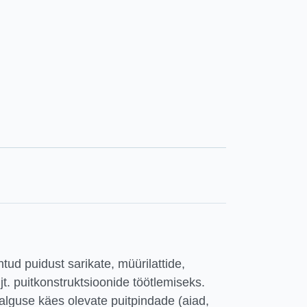
tud puidust sarikate, müürilattide,
jt. puitkonstruktsioonide töötlemiseks.
lguse käes olevate puitpindade (aiad,