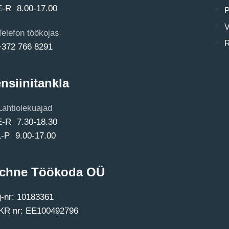
E-R 8.00-17.00
P
V
Telefon töökojas
R
+372 766 8291
nsiinitankla
Lahtiolekuajad
E-R 7.30-18.30
L-P 9.00-17.00
chne Töökoda OÜ
-nr: 10183361
R nr: EE100492796