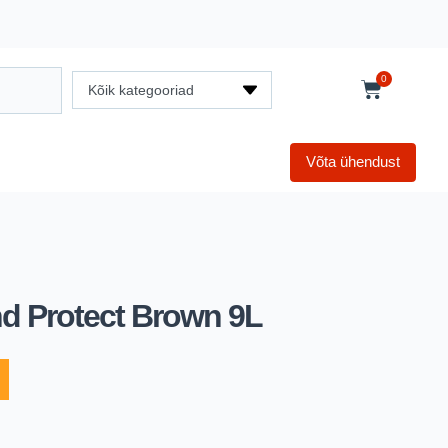
0
Kõik kategooriad
Võta ühendust
 Protect Brown 9L