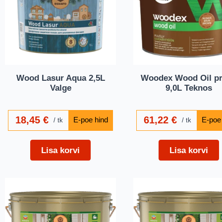
Wood Lasur Aqua 2,5L
Woodex Wood Oil p
Valge
9,0L Teknos
18,45
€
61,22
€
tk
tk
Lisa korvi
Lisa korvi