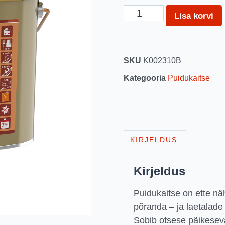
Lisa korvi
SKU
K002310B
Kategooria
Puidukaitse
KIRJELDUS
Kirjeldus
Puidukaitse on ette näh
põranda – ja laetalade 
Sobib otsese päikeseva