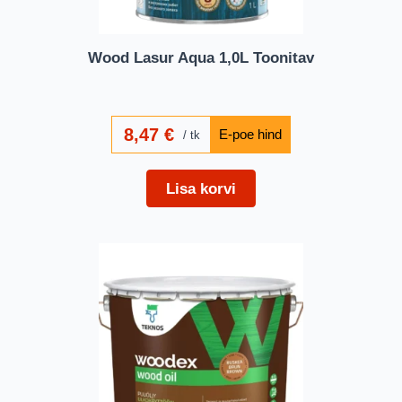
Wood Lasur Aqua 1,0L Toonitav
8,47
€
tk
Lisa korvi