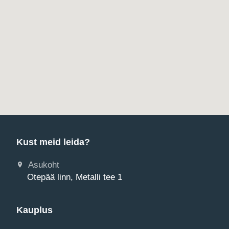
Kust meid leida?
Asukoht
Otepää linn, Metalli tee 1
Kauplus