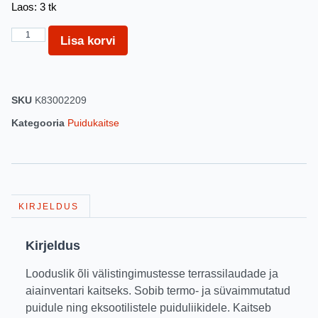
Laos: 3 tk
Lisa korvi
SKU
K83002209
Kategooria
Puidukaitse
KIRJELDUS
Kirjeldus
Looduslik õli välistingimustesse terrassilaudade ja
aiainventari kaitseks. Sobib termo- ja süvaimmutatud
puidule ning eksootilistele puiduliikidele. Kaitseb