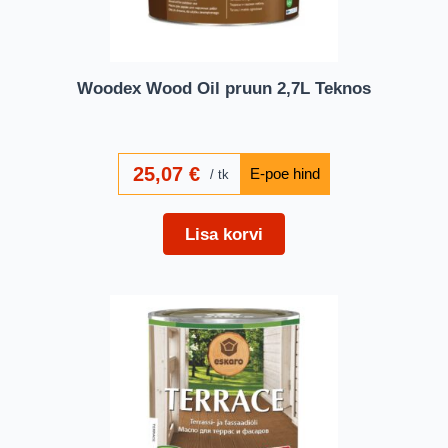
Woodex Wood Oil pruun 2,7L Teknos
25,07
€
tk
Lisa korvi