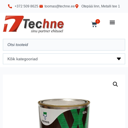
+372 509 8625
toomas@techne.ee
Otepää linn, Metalli tee 1
0