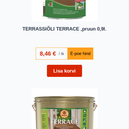
TERRASSIÕLI TERRACE ,pruun 0,9l.
8,46
€
tk
Lisa korvi