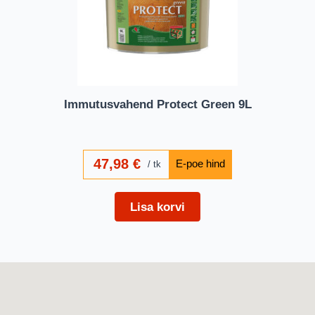
Immutusvahend Protect Green 9L
47,98
€
tk
Lisa korvi