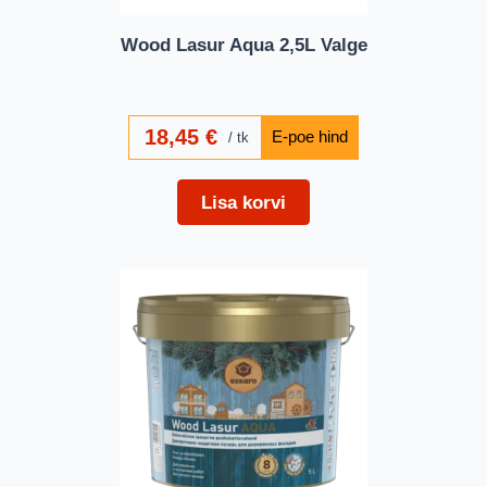
Wood Lasur Aqua 2,5L Valge
18,45
€
tk
Lisa korvi