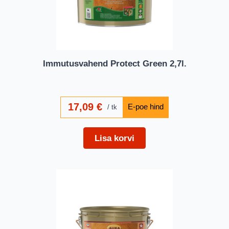
Immutusvahend Protect Green 2,7l.
17,09
€
tk
Lisa korvi