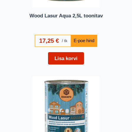
Wood Lasur Aqua 2,5L toonitav
17,25
€
tk
Lisa korvi