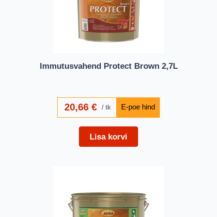
Immutusvahend Protect Brown 2,7L
20,66
€
tk
Lisa korvi