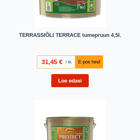
TERRASSIÕLI TERRACE tumepruun 4,5l.
31,45
€
tk
Loe edasi