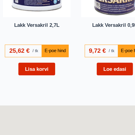
Lakk Versakril 2,7L
Lakk Versakril 0,
25,62
€
9,72
€
tk
tk
Lisa korvi
Loe edasi