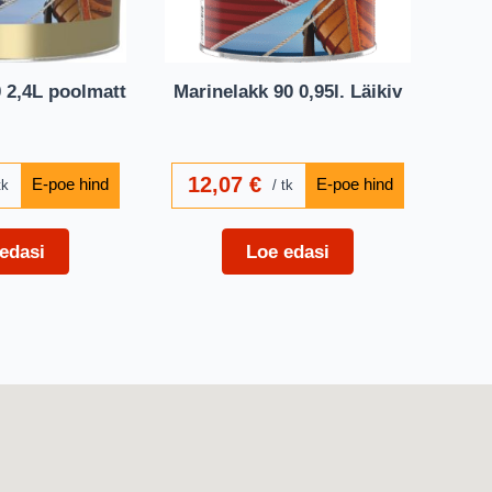
 2,4L poolmatt
Marinelakk 90 0,95l. Läikiv
12,07
€
tk
tk
edasi
Loe edasi