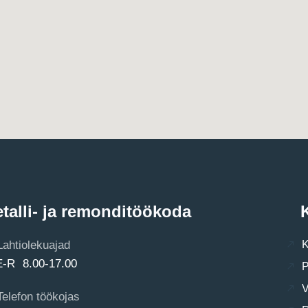
talli- ja remonditöökoda
K
Lahtiolekuajad
K
E-R 8.00-17.00
P
V
Telefon töökojas