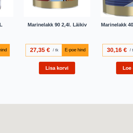
9L
Marinelakk 90 2,4l. Läikiv
Marinelakk 40
27,35
€
30,16
€
tk
Lisa korvi
Loe 