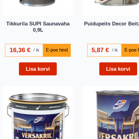
Tikkurila SUPI Saunavaha
Puidupeits Decor Beitz
0,9L
16,36
€
5,87
€
tk
tk
Lisa korvi
Lisa korvi