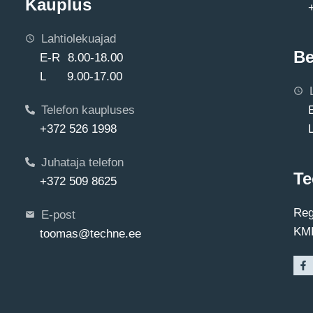
Kauplus
Lahtiolekuajad
Be
E-R 8.00-18.00
L 9.00-17.00
Telefon kaupluses
+372 526 1998
Juhataja telefon
Te
+372 509 8625
Reg
E-post
KMK
toomas@techne.ee