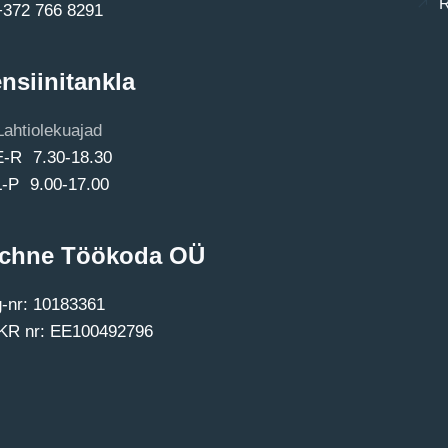
R
+372 766 8291
nsiinitankla
Lahtiolekuajad
E-R 7.30-18.30
L-P 9.00-17.00
chne Töökoda OÜ
-nr: 10183361
R nr: EE100492796