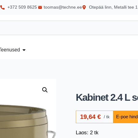
+372 509 8625
toomas@techne.ee
Otepää linn, Metalli tee 1
Teenused
Kabinet 2.4 L 
19,64
€
tk
Laos: 2 tk