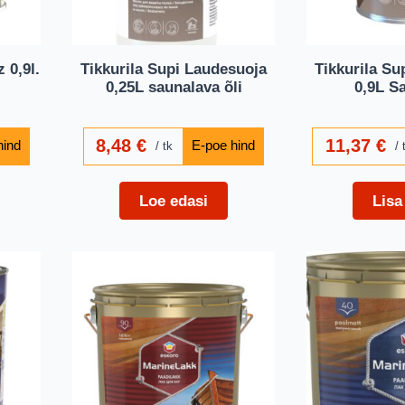
 0,9l.
Tikkurila Supi Laudesuoja
Tikkurila Su
0,25L saunalava õli
0,9L S
8,48
€
11,37
€
tk
Loe edasi
Lisa