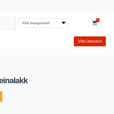
0
Kõik kategooriad
Võta ühendust
seinalakk