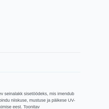
tev seinalakk sisetöödeks, mis imendub
pindu niiskuse, mustuse ja päikese UV-
ekimise eest. Toonitav