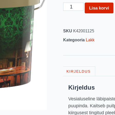
Lisa korvi
SKU
K42001125
Kategooria
Lakk
KIRJELDUS
Kirjeldus
Vesialuseline läbipais
puupinda. Kaitseb puit
kiirgusest tingitud ple