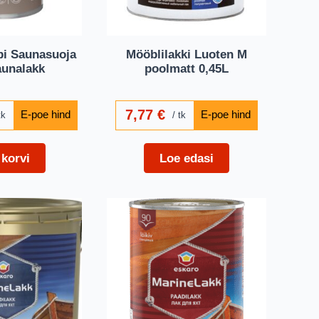
pi Saunasuoja
Mööblilakki Luoten M
aunalakk
poolmatt 0,45L
7,77
€
tk
tk
 korvi
Loe edasi