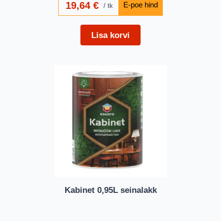
19,64
€
tk
Lisa korvi
Kabinet 0,95L seinalakk