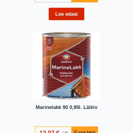
Loe edasi
Marinelakk 90 0,95l. Läikiv
12,07
€
tk