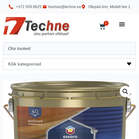
+372 509 8625
toomas@techne.ee
Otepää linn, Metalli tee 1
0