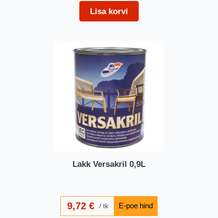
Lisa korvi
Lakk Versakril 0,9L
9,72
€
tk