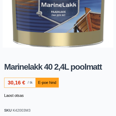
Marinelakk 40 2,4L poolmatt
30,16
€
tk
Laost otsas
SKU
K42003M3