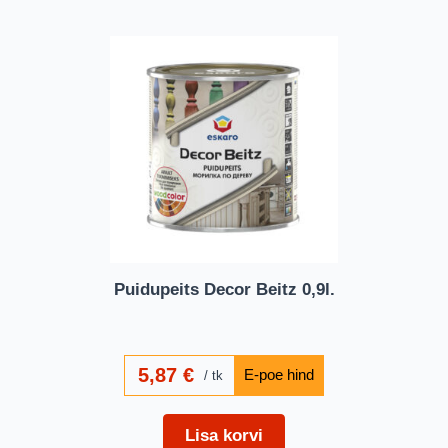
Puidupeits Decor Beitz 0,9l.
5,87
€
tk
Lisa korvi