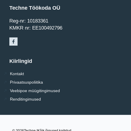
Techne Töökoda OÜ
Reg-nr: 10183361
KMKR nr: EE100492796
Kiirlingid
Kontakt
Privaatsuspoliitika
Veebipoe müügitingimused
Renditingimused
© 2026
Techne |
Kõik õigused kaitstud