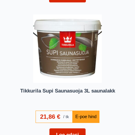
Tikkurila Supi Saunasuoja 3L saunalakk
21,86
€
tk
Loe edasi