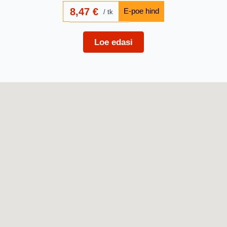
8,47
€
tk
Loe edasi