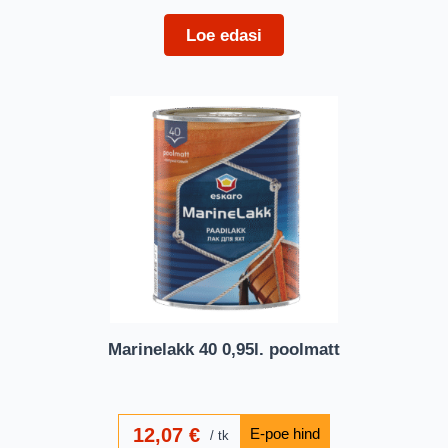
Loe edasi
Marinelakk 40 0,95l. poolmatt
12,07
€
tk