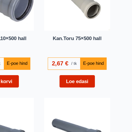
10×500 hall
Kan.Toru 75×500 hall
2,67
€
k
tk
 korvi
Loe edasi