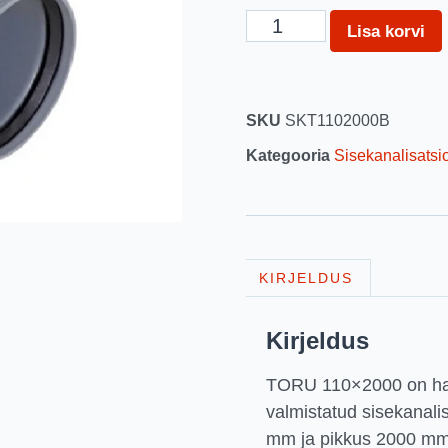
Lisa korvi
SKU
SKT1102000B
Kategooria
Sisekanalisatsio
KIRJELDUS
Kirjeldus
TORU 110×2000 on hall
valmistatud sisekanalis
mm ja pikkus 2000 m