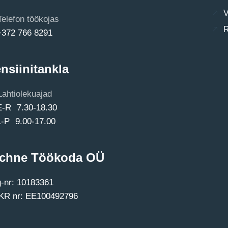
V
Telefon töökojas
R
+372 766 8291
nsiinitankla
Lahtiolekuajad
E-R 7.30-18.30
L-P 9.00-17.00
chne Töökoda OÜ
-nr: 10183361
R nr: EE100492796