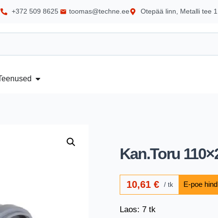
+372 509 8625
toomas@techne.ee
Otepää linn, Metalli tee 1
Teenused
Kan.Toru 110×2
10,61
€
tk
Laos: 7 tk