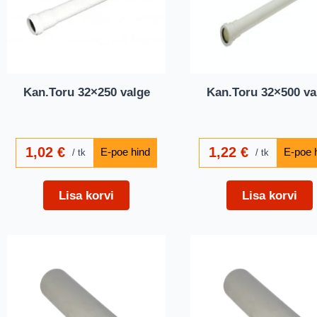
Kan.Toru 32×250 valge
Kan.Toru 32×500 va
1,02
€
1,22
€
tk
tk
Lisa korvi
Lisa korvi