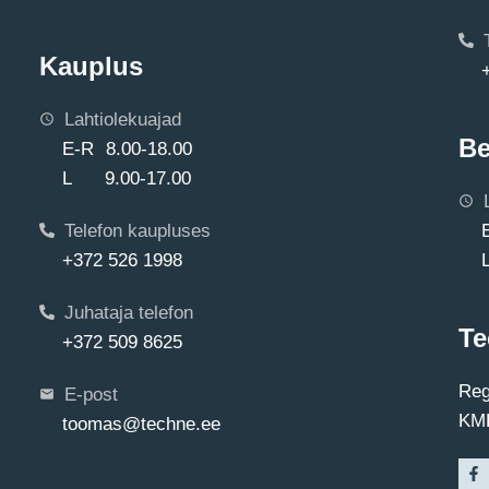
Kauplus
Lahtiolekuajad
Be
E-R 8.00-18.00
L 9.00-17.00
Telefon kaupluses
+372 526 1998
Juhataja telefon
Te
+372 509 8625
Reg
E-post
KMK
toomas@techne.ee