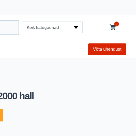
0
Kõik kategooriad
Võta ühendust
000 hall