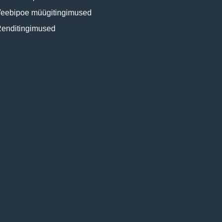
eebipoe müügitingimused
enditingimused