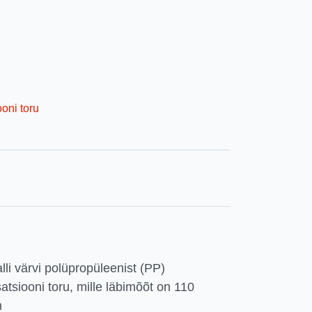
oni toru
i värvi polüpropüleenist (PP)
atsiooni toru, mille läbimõõt on 110
m