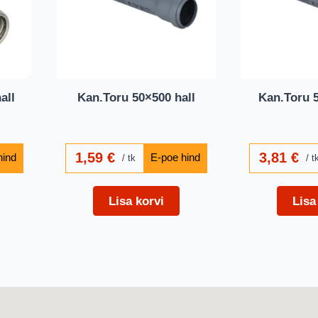
all
Kan.Toru 50×500 hall
Kan.Toru 5
1,59
€
3,81
€
tk
t
Lisa korvi
Lisa