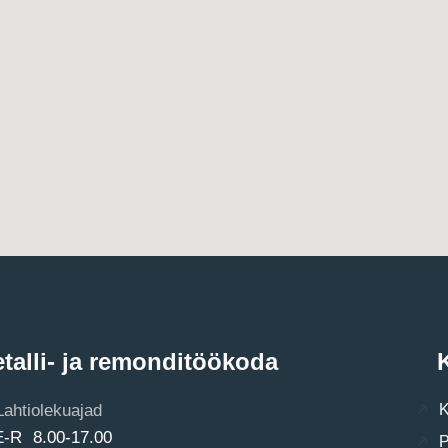
talli- ja remonditöökoda
K
Lahtiolekuajad
K
E-R 8.00-17.00
P