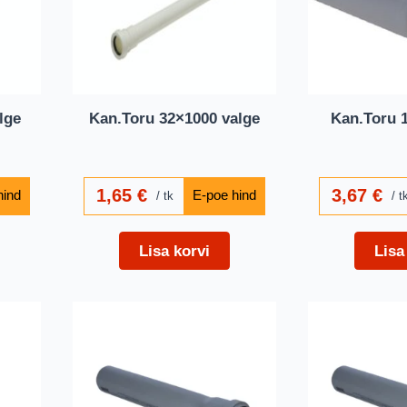
lge
Kan.Toru 32×1000 valge
Kan.Toru 1
1,65
€
3,67
€
tk
t
Lisa korvi
Lisa