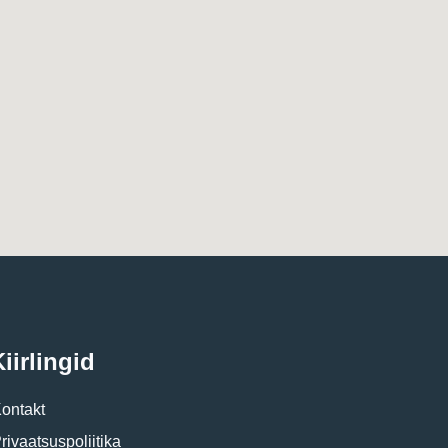
iirlingid
ontakt
rivaatsuspoliitika