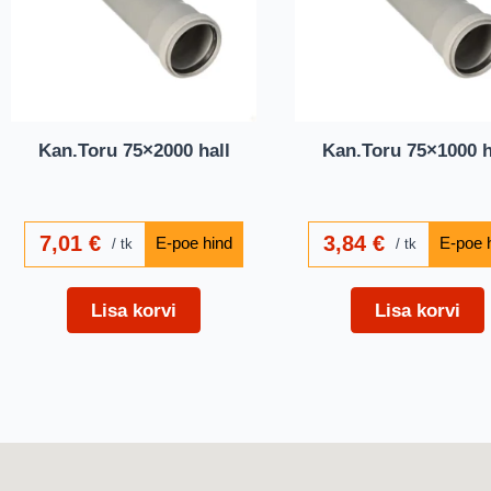
Kan.Toru 75×2000 hall
Kan.Toru 75×1000 h
7,01
€
3,84
€
tk
tk
Lisa korvi
Lisa korvi