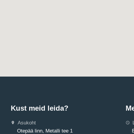
Kust meid leida?
Me
Asukoht
Otepää linn, Metalli tee 1