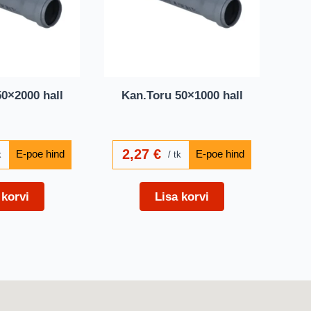
0×2000 hall
Kan.Toru 50×1000 hall
2,27
€
k
tk
 korvi
Lisa korvi