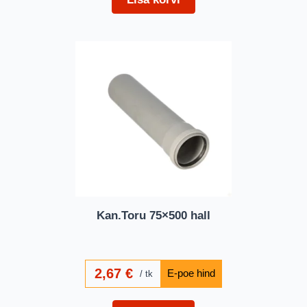
Kan.Toru 75×500 hall
2,67
€
tk