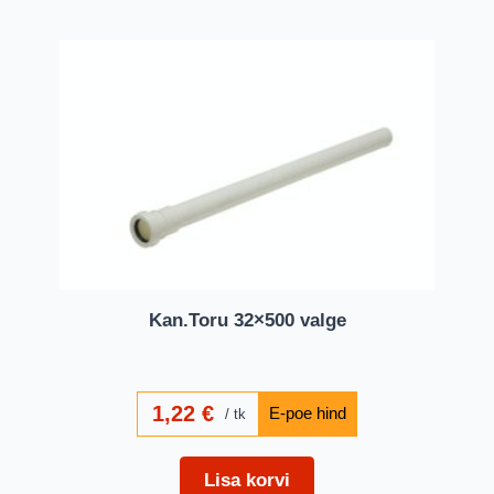
Kan.Toru 32×500 valge
1,22
€
tk
Lisa korvi