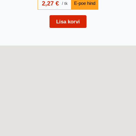
2,27
€
tk
Lisa korvi