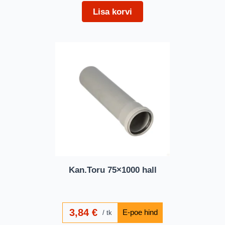
Lisa korvi
Kan.Toru 75×1000 hall
3,84
€
tk