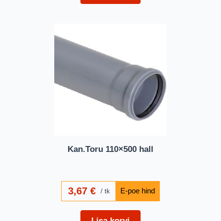
Kan.Toru 110×500 hall
3,67
€
tk
Lisa korvi