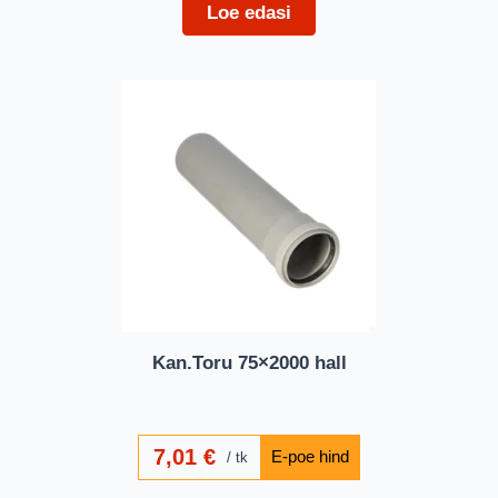
Loe edasi
Kan.Toru 75×2000 hall
7,01
€
tk