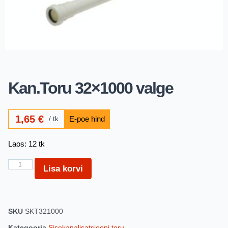
Kan.Toru 32×1000 valge
1,65
€
tk
Laos: 12 tk
Lisa korvi
SKU
SKT321000
Kategooria
Sisekanalisatsiooni toru