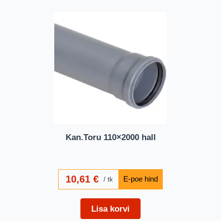
Kan.Toru 110×2000 hall
10,61
€
tk
Lisa korvi