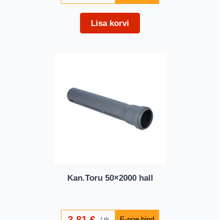
Lisa korvi
Kan.Toru 50×2000 hall
3,81
€
tk