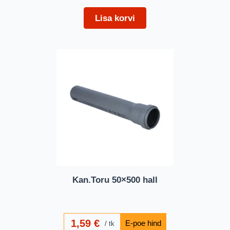
Lisa korvi
Kan.Toru 50×500 hall
1,59
€
tk