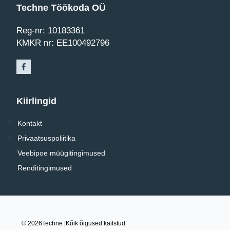
Techne Töökoda OÜ
Reg-nr: 10183361
KMKR nr: EE100492796
Kiirlingid
Kontakt
Privaatsuspoliitika
Veebipoe müügitingimused
Renditingimused
© 2026
Techne |
Kõik õigused kaitstud