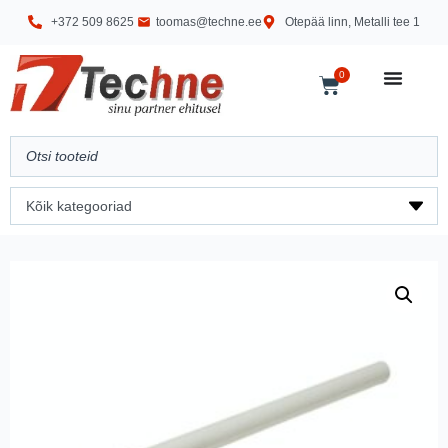
+372 509 8625
toomas@techne.ee
Otepää linn, Metalli tee 1
0