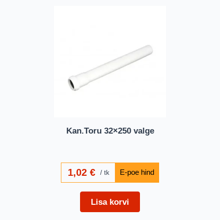
Kan.Toru 32×250 valge
1,02
€
tk
Lisa korvi