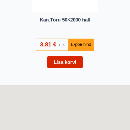
Kan.Toru 50×2000 hall
3,81
€
tk
Lisa korvi