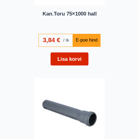
Kan.Toru 75×1000 hall
3,84
€
tk
Lisa korvi