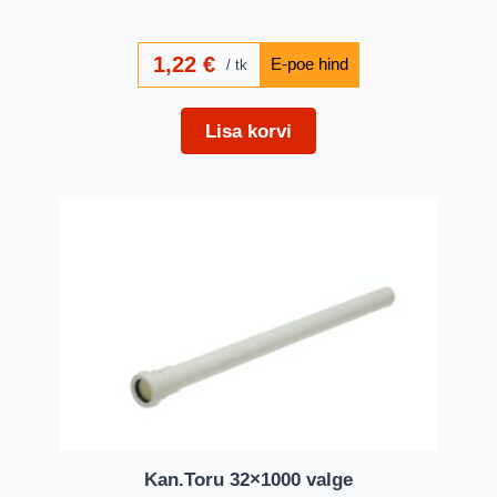
1,22
€
tk
Lisa korvi
Kan.Toru 32×1000 valge