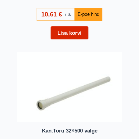
10,61
€
tk
Lisa korvi
Kan.Toru 32×500 valge