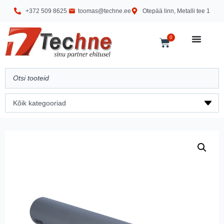
+372 509 8625
toomas@techne.ee
Otepää linn, Metalli tee 1
0