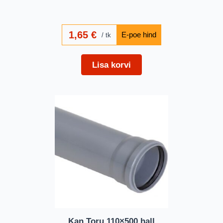
1,65
€
tk
Lisa korvi
Kan.Toru 110×500 hall