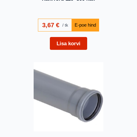
3,67
€
tk
Lisa korvi