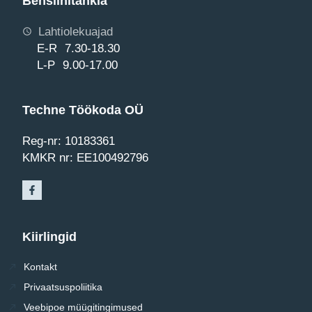
Bensiinitankla
Lahtiolekuajad
E-R 7.30-18.30
L-P 9.00-17.00
Techne Töökoda OÜ
Reg-nr: 10183361
KMKR nr: EE100492796
Kiirlingid
Kontakt
Privaatsuspoliitika
Veebipoe müügitingimused