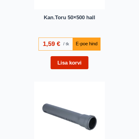
Kan.Toru 50×500 hall
1,59
€
tk
Lisa korvi