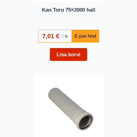
Kan.Toru 75×2000 hall
7,01
€
tk
Lisa korvi