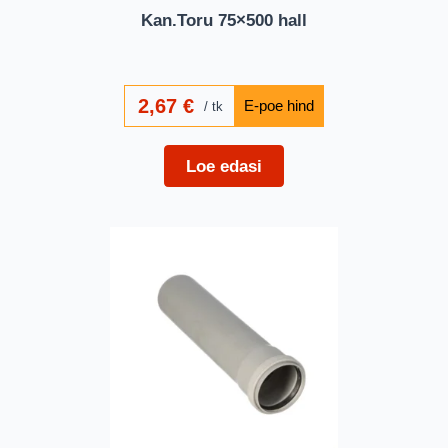
Kan.Toru 75×500 hall
2,67
€
tk
Loe edasi