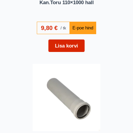
Kan.Toru 110×1000 hall
9,80
€
tk
Lisa korvi