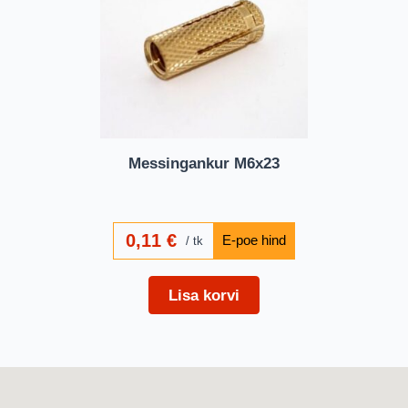
Messingankur M6x23
0,11
€
tk
Lisa korvi