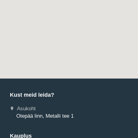
Kust meid leida?
Asukoht
Otepää linn, Metalli tee 1
Kauplus