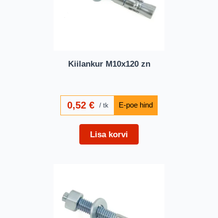
Kiilankur M10x120 zn
0,52
€
tk
Lisa korvi