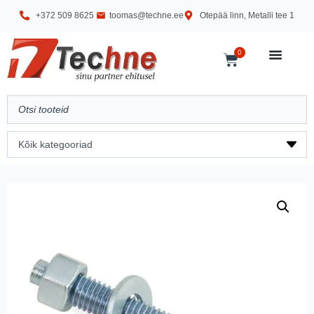
+372 509 8625
toomas@techne.ee
Otepää linn, Metalli tee 1
0