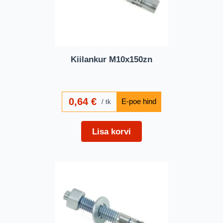
Kiilankur M10x150zn
0,64
€
tk
Lisa korvi