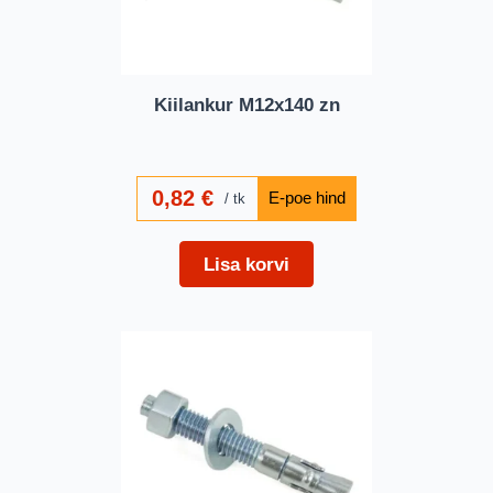
Kiilankur M12x140 zn
0,82
€
tk
Lisa korvi