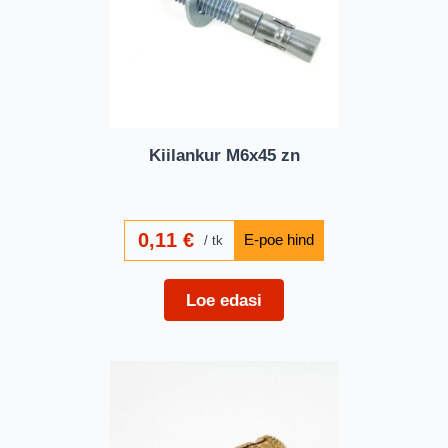
Kiilankur M6x45 zn
0,11
€
tk
Loe edasi