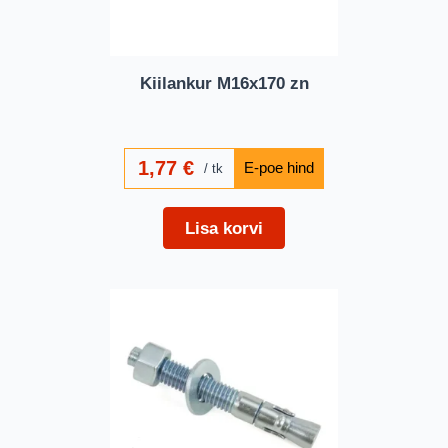
Kiilankur M16x170 zn
1,77
€
tk
Lisa korvi