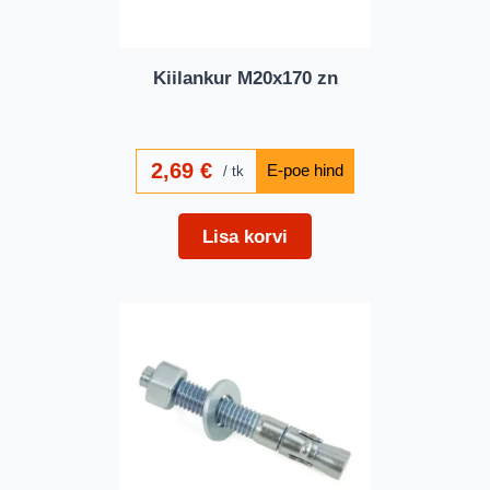
Kiilankur M20x170 zn
2,69
€
tk
Lisa korvi