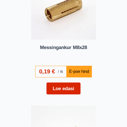
Messingankur M8x28
0,19
€
tk
Loe edasi