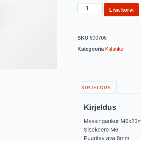
Lisa korvi
SKU
600706
Kategooria
Kiilankur
KIRJELDUS
Kirjeldus
Messingankur M6x23
Sisekeere M6
Puuritav ava 8mm