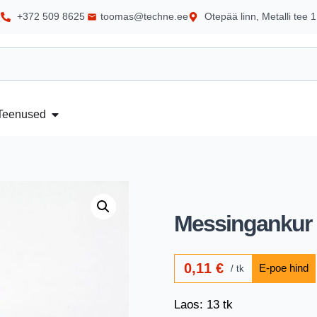
+372 509 8625
toomas@techne.ee
Otepää linn, Metalli tee 1
Teenused
Messingankur
0,11
€
tk
Laos: 13 tk