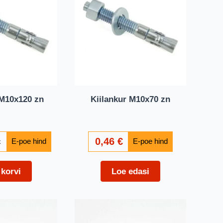
 M10x120 zn
Kiilankur M10x70 zn
0,46
€
k
 korvi
Loe edasi