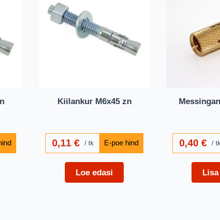
zn
Kiilankur M6x45 zn
Messingan
0,11
€
0,40
€
tk
t
Loe edasi
Lisa