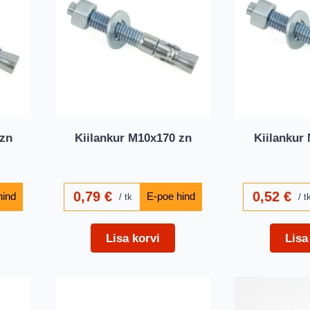
 zn
Kiilankur M10x170 zn
Kiilankur
0,79
€
0,52
€
tk
t
Lisa korvi
Lisa