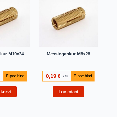
kur M10x34
Messingankur M8x28
0,19
€
k
tk
 korvi
Loe edasi