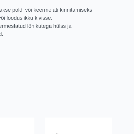
kse poldi või keermelati kinnitamiseks
või looduslikku kivisse.
rmestatud lõhikutega hülss ja
d.