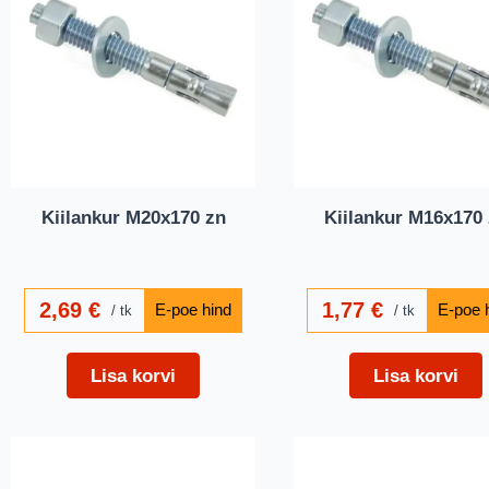
Kiilankur M20x170 zn
Kiilankur M16x170
2,69
€
1,77
€
tk
tk
Lisa korvi
Lisa korvi