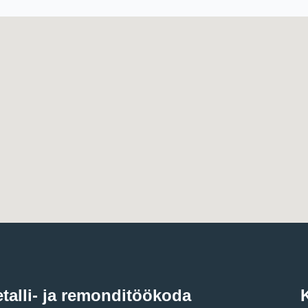
talli- ja remonditöökoda
K