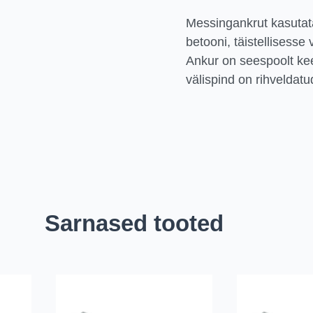
Messingankrut kasutata
betooni, täistellisesse 
Ankur on seespoolt kee
välispind on rihveldatu
Sarnased tooted