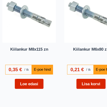
Kiilankur M8x115 zn
Kiilankur M6x80 
0,35
€
0,21
€
tk
tk
Loe edasi
Lisa korvi