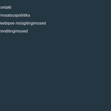
ontakt
rivaatsuspoliitika
eebipoe müügitingimused
enditingimused