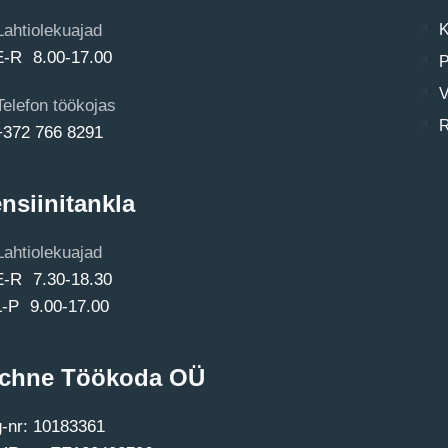
Lahtiolekuajad
K
E-R 8.00-17.00
P
V
Telefon töökojas
R
+372 766 8291
nsiinitankla
Lahtiolekuajad
E-R 7.30-18.30
L-P 9.00-17.00
chne Töökoda OÜ
-nr: 10183361