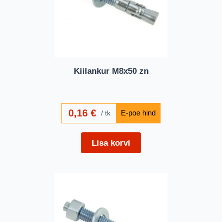
Kiilankur M8x50 zn
0,16
€
tk
Lisa korvi