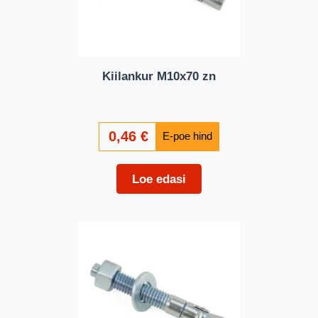
Kiilankur M10x70 zn
0,46
€
Loe edasi