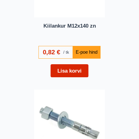
Kiilankur M12x140 zn
0,82
€
tk
Lisa korvi