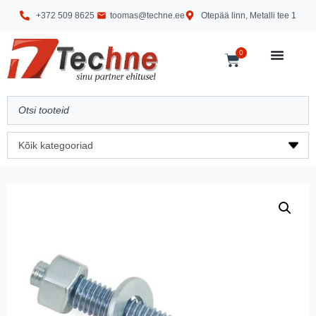
+372 509 8625
toomas@techne.ee
Otepää linn, Metalli tee 1
0