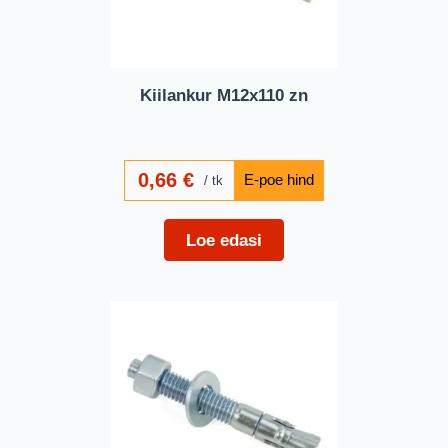
Kiilankur M12x110 zn
0,66
€
tk
Loe edasi