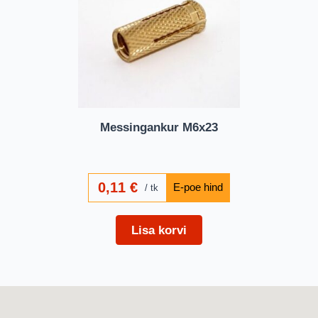
Messingankur M6x23
0,11
€
tk
Lisa korvi