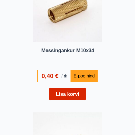
Messingankur M10x34
0,40
€
tk
Lisa korvi