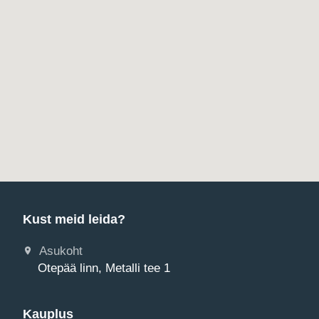
Kust meid leida?
Asukoht
Otepää linn, Metalli tee 1
Kauplus