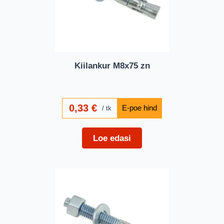
Kiilankur M8x75 zn
0,33
€
tk
Loe edasi