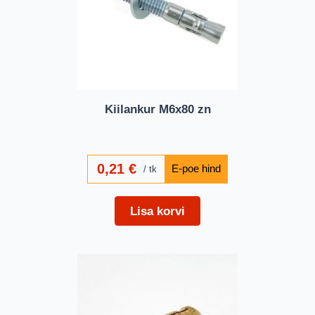
Kiilankur M6x80 zn
0,21
€
tk
Lisa korvi