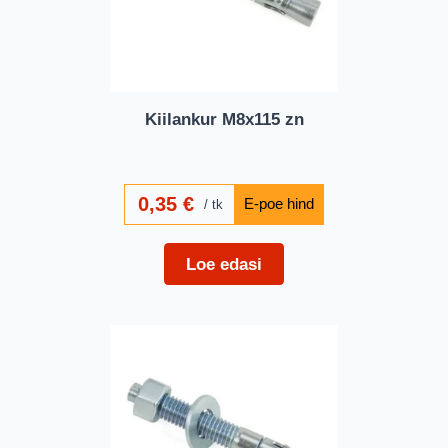
Kiilankur M8x115 zn
0,35
€
tk
Loe edasi