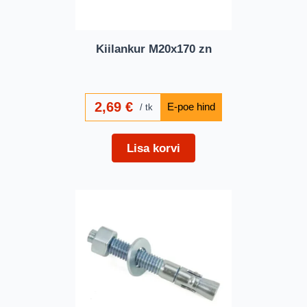
Kiilankur M20x170 zn
2,69
€
tk
Lisa korvi