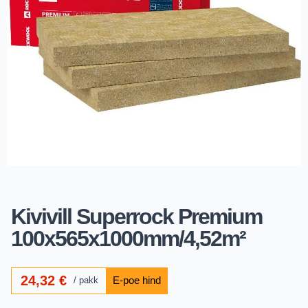
Kivivill Superrock Premium
100x565x1000mm/4,52m²
24,32
€
pakk