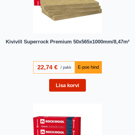
Kivivill Superrock Premium 50x565x1000mm/8,47m²
22,74
€
pakk
Lisa korvi