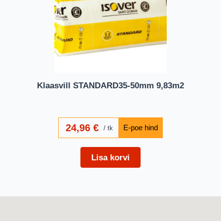
Klaasvill STANDARD35-50mm 9,83m2
24,96
€
tk
Lisa korvi