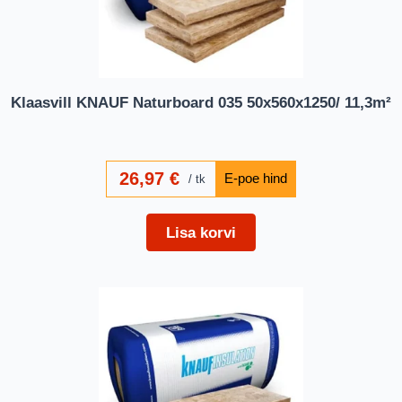
Klaasvill KNAUF Naturboard 035 50x560x1250/ 11,3m²
26,97
€
tk
Lisa korvi