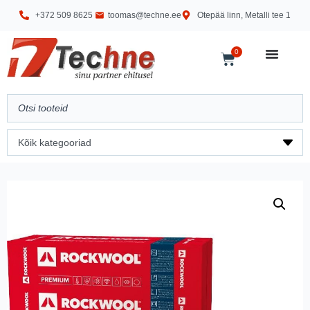
+372 509 8625
toomas@techne.ee
Otepää linn, Metalli tee 1
0