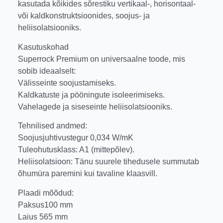
kasutada kõikides sõrestiku vertikaal-, horisontaal-
või kaldkonstruktsioonides, soojus- ja
heliisolatsiooniks.
Kasutuskohad
Superrock Premium on universaalne toode, mis
sobib ideaalselt:
Välisseinte soojustamiseks.
Kaldkatuste ja pööningute isoleerimiseks.
Vahelagede ja siseseinte heliisolatsiooniks.
Tehnilised andmed:
Soojusjuhtivustegur 0,034 W/mK
Tuleohutusklass: A1 (mittepõlev).
Heliisolatsioon: Tänu suurele tihedusele summutab
õhumüra paremini kui tavaline klaasvill.
Plaadi mõõdud:
Paksus100 mm
Laius 565 mm