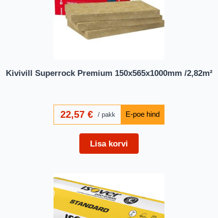
Kivivill Superrock Premium 150x565x1000mm /2,82m²
22,57
€
pakk
Lisa korvi