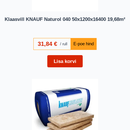
Klaasvill KNAUF Naturol 040 50x1200x16400 19,68m²
31,84
€
rull
Lisa korvi