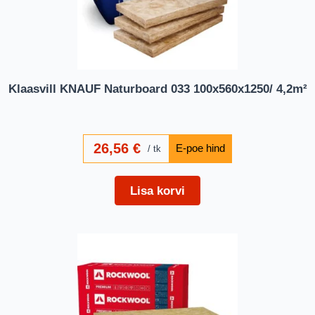
Klaasvill KNAUF Naturboard 033 100x560x1250/ 4,2m²
26,56
€
tk
Lisa korvi