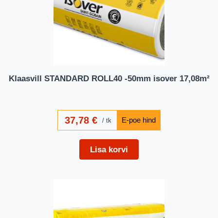
Klaasvill STANDARD ROLL40 -50mm isover 17,08m²
37,78
€
tk
Lisa korvi