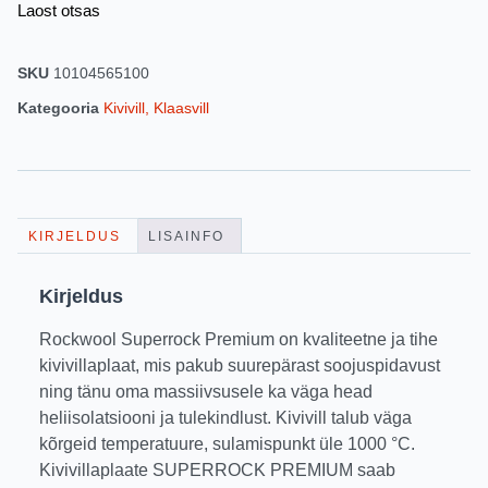
Laost otsas
SKU
10104565100
Kategooria
Kivivill, Klaasvill
KIRJELDUS
LISAINFO
Kirjeldus
Rockwool Superrock Premium on kvaliteetne ja tihe
kivivillaplaat, mis pakub suurepärast soojuspidavust
ning tänu oma massiivsusele ka väga head
heliisolatsiooni ja tulekindlust. Kivivill talub väga
kõrgeid temperatuure, sulamispunkt üle 1000 °C.
Kivivillaplaate SUPERROCK PREMIUM saab