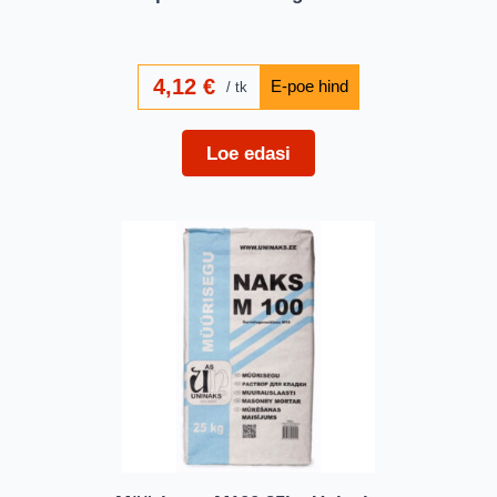
4,12
€
tk
Loe edasi