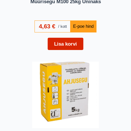
Müürisegu M100 25kg Uninaks
4,63
€
kott
Lisa korvi