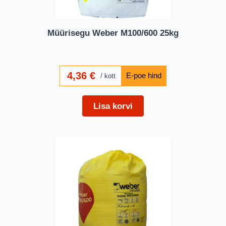
Müürisegu Weber M100/600 25kg
4,36
€
kott
Lisa korvi