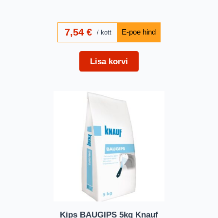
7,54
€
kott
Lisa korvi
Kips BAUGIPS 5kg Knauf