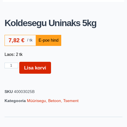
Koldesegu Uninaks 5kg
7,82
€
tk
Laos: 2 tk
Lisa korvi
SKU
40003025B
Kategooria
Müürisegu, Betoon, Tsement