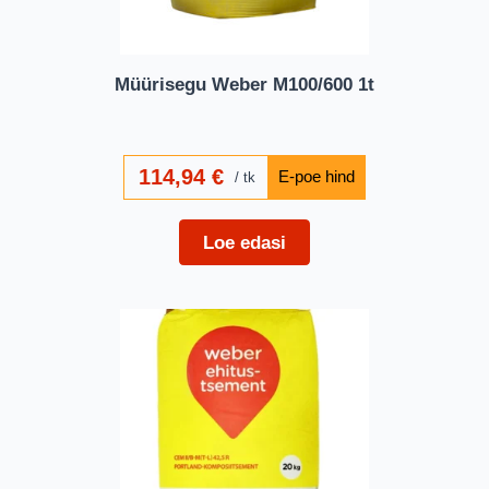
Müürisegu Weber M100/600 1t
114,94
€
tk
Loe edasi