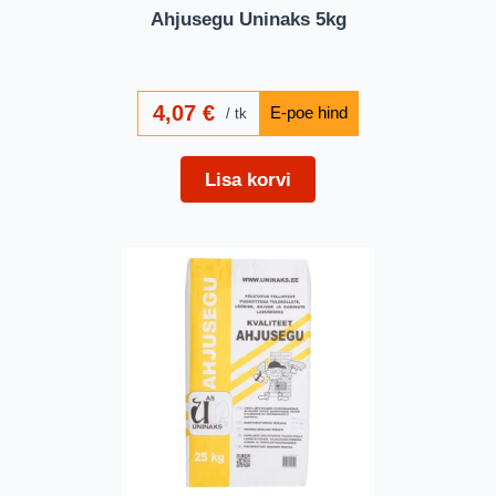
Ahjusegu Uninaks 5kg
4,07
€
tk
Lisa korvi