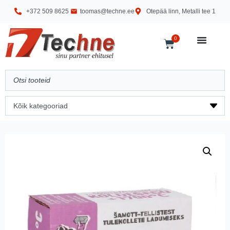
+372 509 8625
toomas@techne.ee
Otepää linn, Metalli tee 1
0