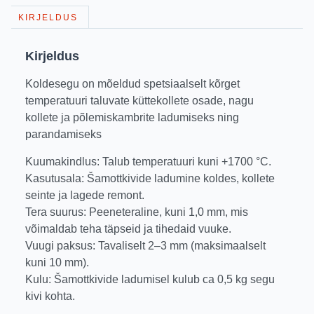
KIRJELDUS
Kirjeldus
Koldesegu on mõeldud spetsiaalselt kõrget
temperatuuri taluvate küttekollete osade, nagu
kollete ja põlemiskambrite ladumiseks ning
parandamiseks
Kuumakindlus: Talub temperatuuri kuni +1700 °C.
Kasutusala: Šamottkivide ladumine koldes, kollete
seinte ja lagede remont.
Tera suurus: Peeneteraline, kuni 1,0 mm, mis
võimaldab teha täpseid ja tihedaid vuuke.
Vuugi paksus: Tavaliselt 2–3 mm (maksimaalselt
kuni 10 mm).
Kulu: Šamottkivide ladumisel kulub ca 0,5 kg segu
kivi kohta.