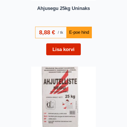
Ahjusegu 25kg Uninaks
8,88
€
tk
Lisa korvi