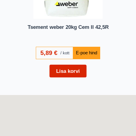
Tsement weber 20kg Cem II 42,5R
5,89
€
kott
Lisa korvi