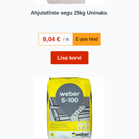
Ahjutelliste segu 25kg Uninaks.
9,04
€
tk
Lisa korvi