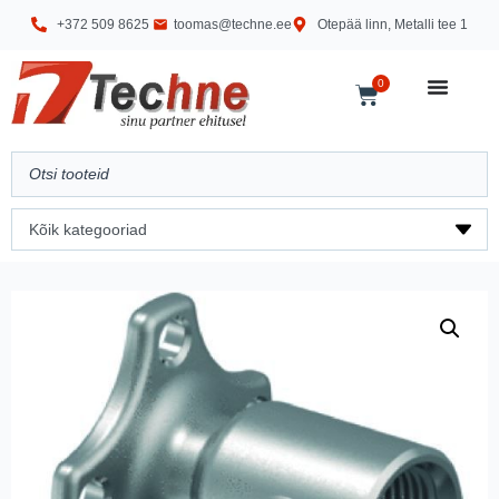
+372 509 8625
toomas@techne.ee
Otepää linn, Metalli tee 1
0