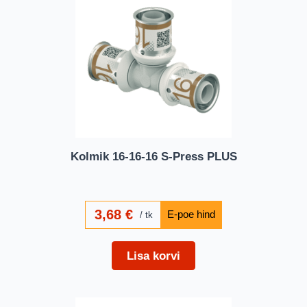
Kolmik 16-16-16 S-Press PLUS
3,68
€
tk
Lisa korvi