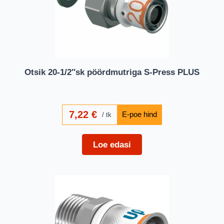
Otsik 20-1/2″sk pöördmutriga S-Press PLUS
7,22
€
tk
Loe edasi