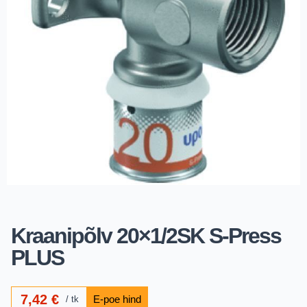
Kraanipõlv 20×1/2SK S-Press
PLUS
7,42
€
tk