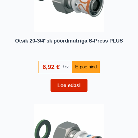
Otsik 20-3/4″sk pöördmutriga S-Press PLUS
6,92
€
tk
Loe edasi