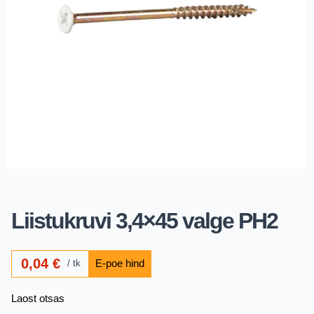
Liistukruvi 3,4×45 valge PH2
0,04
€
tk
Laost otsas