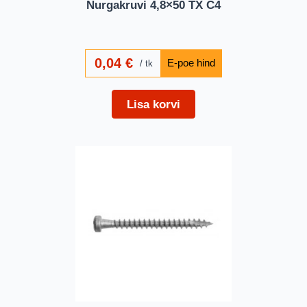
Nurgakruvi 4,8×50 TX C4
0,04
€
tk
Lisa korvi