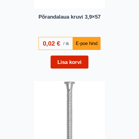
Põrandalaua kruvi 3,9×57
0,02
€
tk
Lisa korvi