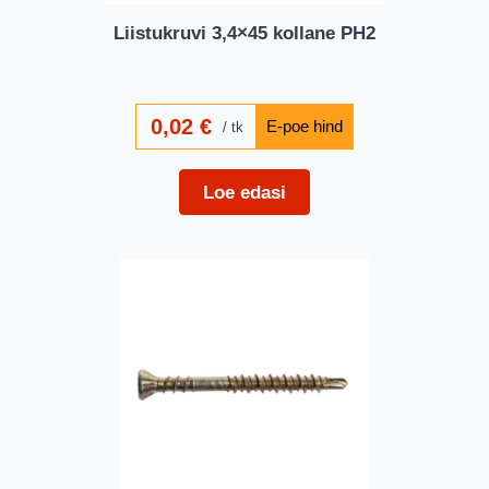
Liistukruvi 3,4×45 kollane PH2
0,02
€
tk
Loe edasi