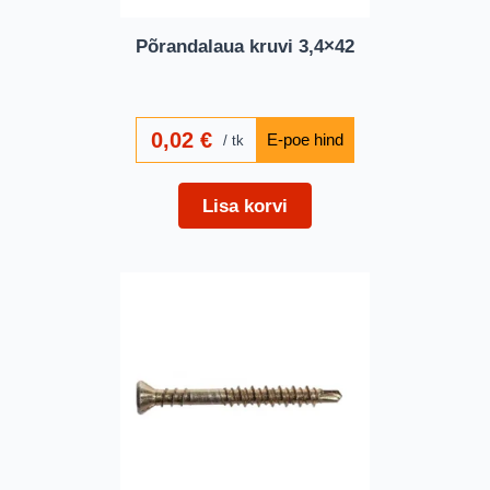
Põrandalaua kruvi 3,4×42
0,02
€
tk
Lisa korvi