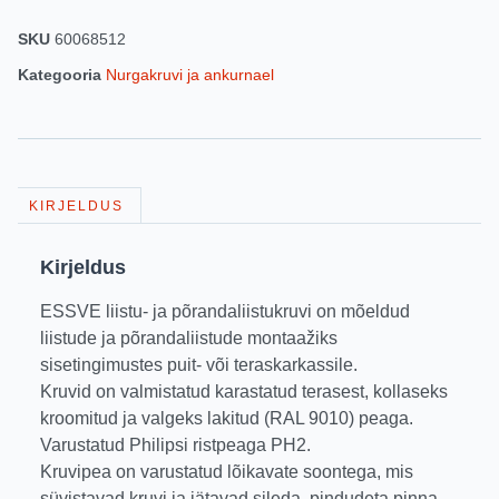
SKU
60068512
Kategooria
Nurgakruvi ja ankurnael
KIRJELDUS
Kirjeldus
ESSVE liistu- ja põrandaliistukruvi on mõeldud
liistude ja põrandaliistude montaažiks
sisetingimustes puit- või teraskarkassile.
Kruvid on valmistatud karastatud terasest, kollaseks
kroomitud ja valgeks lakitud (RAL 9010) peaga.
Varustatud Philipsi ristpeaga PH2.
Kruvipea on varustatud lõikavate soontega, mis
süvistavad kruvi ja jätavad sileda, pindudeta pinna.