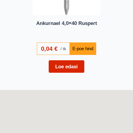
Ankurnael 4,0×40 Ruspert
0,04
€
tk
Loe edasi