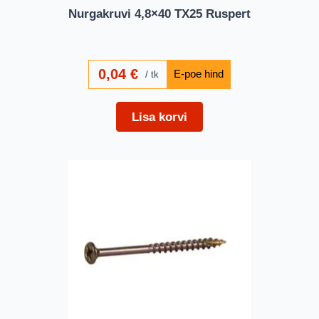
Nurgakruvi 4,8×40 TX25 Ruspert
0,04
€
tk
Lisa korvi