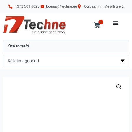
+372 509 8625
toomas@techne.ee
Otepää linn, Metalli tee 1
0