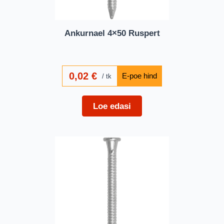
Ankurnael 4×50 Ruspert
0,02
€
tk
Loe edasi