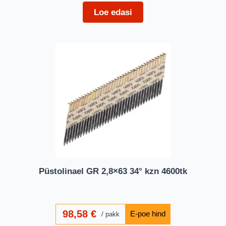
Loe edasi
Püstolinael GR 2,8×63 34° kzn 4600tk
98,58
€
pakk