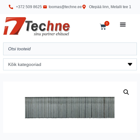
+372 509 8625
toomas@techne.ee
Otepää linn, Metalli tee 1
0