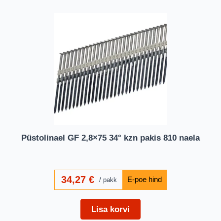
Püstolinael GF 2,8×75 34° kzn pakis 810 naela
34,27
€
pakk
Lisa korvi