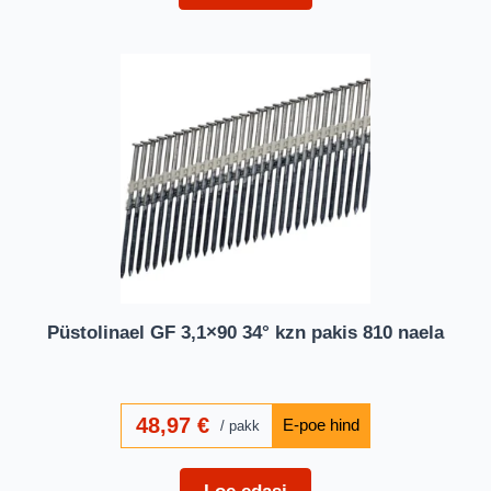
Püstolinael GF 3,1×90 34° kzn pakis 810 naela
48,97
€
pakk