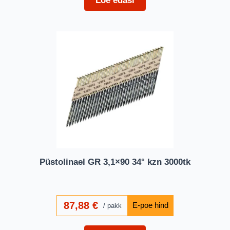
Loe edasi
Püstolinael GR 3,1×90 34° kzn 3000tk
87,88
€
pakk