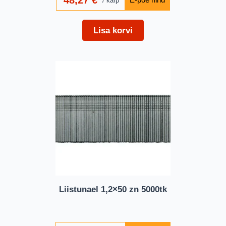
48,27
€
karp
Lisa korvi
Liistunael 1,2×50 zn 5000tk