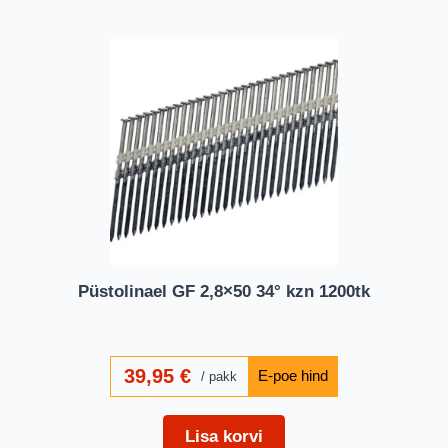
Püstolinael GF 2,8×50 34° kzn 1200tk
39,95
€
pakk
Lisa korvi