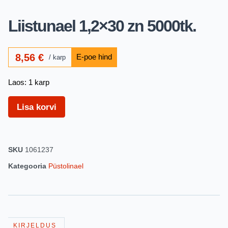
Liistunael 1,2×30 zn 5000tk.
8,56
€
karp
Laos: 1 karp
Lisa korvi
SKU
1061237
Kategooria
Püstolinael
KIRJELDUS