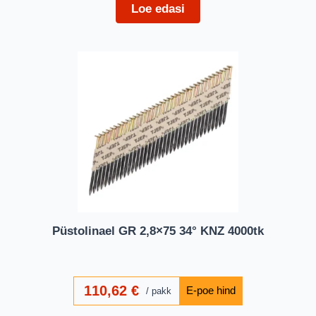
Loe edasi
Püstolinael GR 2,8×75 34° KNZ 4000tk
110,62
€
pakk