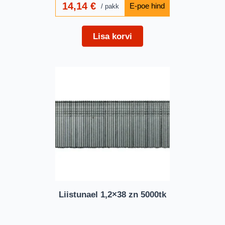
14,14
€
pakk
Lisa korvi
Liistunael 1,2×38 zn 5000tk