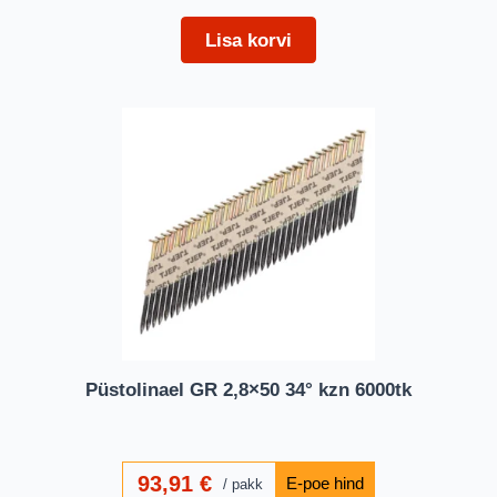
Lisa korvi
Püstolinael GR 2,8×50 34° kzn 6000tk
93,91
€
pakk