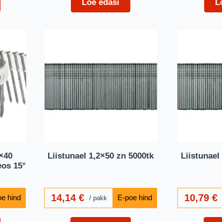
Loe edasi
L
×40
Liistunael 1,2×50 zn 5000tk
Liistunael
eos 15°
14,14
€
10,79
€
pakk