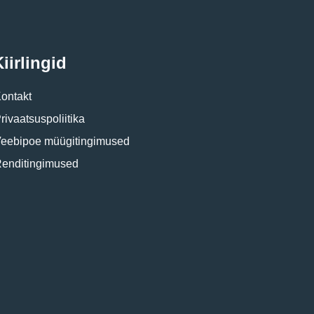
iirlingid
ontakt
rivaatsuspoliitika
eebipoe müügitingimused
enditingimused