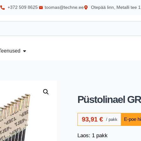
+372 509 8625
toomas@techne.ee
Otepää linn, Metalli tee 1
Teenused
Püstolinael GR
93,91
€
pakk
Laos: 1 pakk