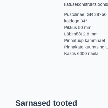
katusekonstruktsioonid
Püstolinael GR 28×50 o
kaldega 34°
Pikkus 50 mm
Läbimõõt 2.8 mm
Pinnatüüp kammnael
Pinnakate kuumtsingit
Kastis 6000 naela
Sarnased tooted