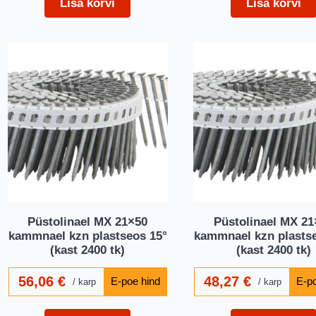
Lisa korvi
Lisa korvi
Püstolinael MX 21×50
Püstolinael MX 21
kammnael kzn plastseos 15°
kammnael kzn plasts
(kast 2400 tk)
(kast 2400 tk)
56,06
€
48,27
€
karp
karp