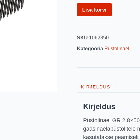
Lisa korvi
SKU
1062850
Kategooria
Püstolinael
KIRJELDUS
Kirjeldus
Püstolinael GR 2,8×50 
gaasinaelapüstolitele
kasutatakse peamiselt 