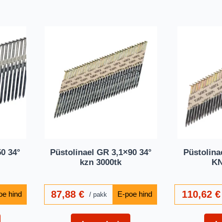
50 34°
Püstolinael GR 3,1×90 34°
Püstolina
kzn 3000tk
KN
87,88
€
110,62
€
pakk