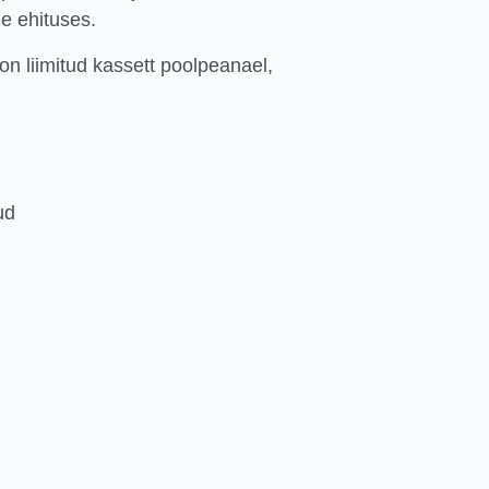
e ehituses.
n liimitud kassett poolpeanael,
ud