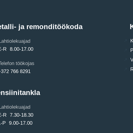
talli- ja remonditöökoda
K
Lahtiolekuajad
K
E-R 8.00-17.00
P
V
Telefon töökojas
R
+372 766 8291
nsiinitankla
Lahtiolekuajad
E-R 7.30-18.30
L-P 9.00-17.00