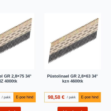
el GR 2,8×75 34°
Püstolinael GR 2,8×63 34°
Z 4000tk
kzn 4600tk
98,58
€
pakk
pakk