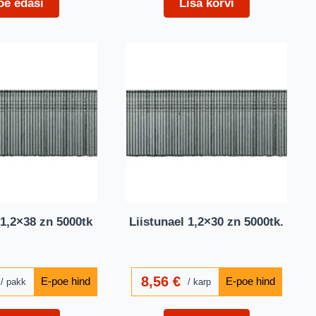
oe edasi
Lisa korvi
 1,2×38 zn 5000tk
Liistunael 1,2×30 zn 5000tk.
8,56
€
pakk
karp