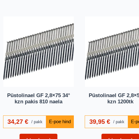
Püstolinael GF 2,8×75 34°
Püstolinael GF 2,8×
kzn pakis 810 naela
kzn 1200tk
34,27
€
39,95
€
pakk
pakk