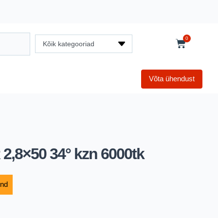
0
Kõik kategooriad
Võta ühendust
 2,8×50 34° kzn 6000tk