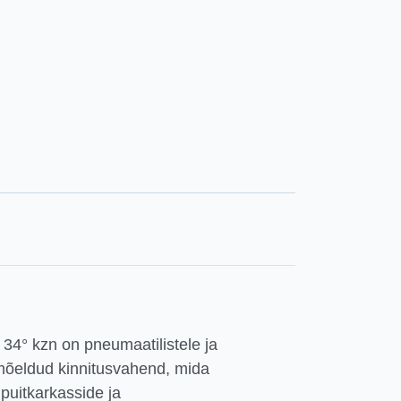
34° kzn on pneumaatilistele ja
 mõeldud kinnitusvahend, mida
puitkarkasside ja