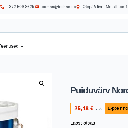
+372 509 8625
toomas@techne.ee
Otepää linn, Metalli tee 1
Teenused
Puiduvärv Nord
25,48
€
tk
Laost otsas