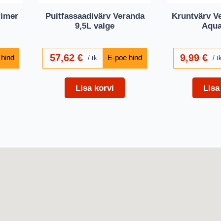
rimer
Puitfassaadivärv Veranda
Kruntvärv V
9,5L valge
Aqua
57,62
€
9,99
€
tk
t
Lisa korvi
Lisa