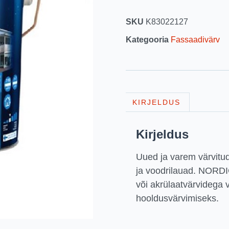
SKU
K83022127
Kategooria
Fassaadivärv
KIRJELDUS
Kirjeldus
Uued ja varem värvitud
ja voodrilauad. NORD
või akrülaatvärvidega 
hooldusvärvimiseks.