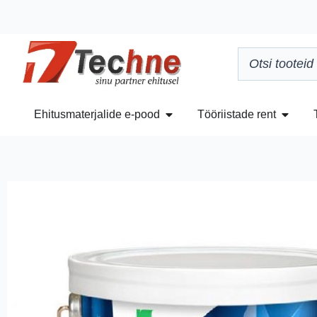
Ehitusmaterjalide e-pood
Tööriistade rent