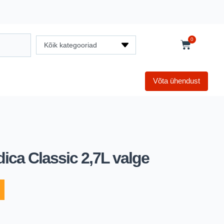
0
Kõik kategooriad
Võta ühendust
ica Classic 2,7L valge