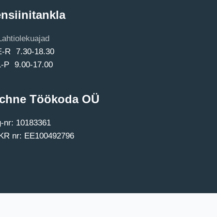
nsiinitankla
Lahtiolekuajad
E-R 7.30-18.30
L-P 9.00-17.00
chne Töökoda OÜ
-nr: 10183361
R nr: EE100492796