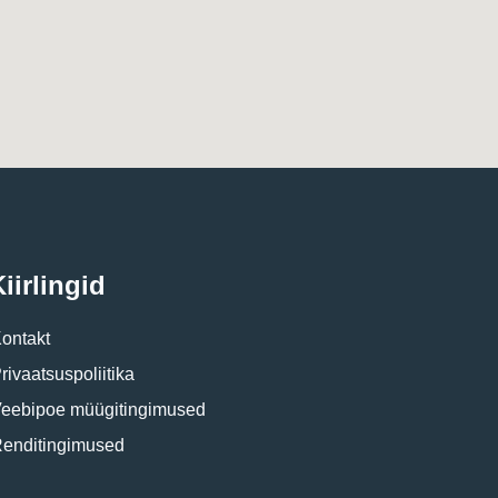
iirlingid
ontakt
rivaatsuspoliitika
eebipoe müügitingimused
enditingimused