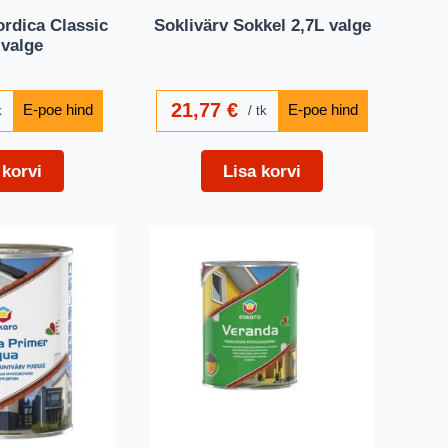
rdica Classic
Soklivärv Sokkel 2,7L valge
 valge
21,77
€
k
tk
 korvi
Lisa korvi