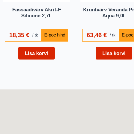
Fassaadivärv Akrit-F
Kruntvärv Veranda P
Silicone 2,7L
Aqua 9,0L
18,35
€
63,46
€
tk
tk
Lisa korvi
Lisa korvi