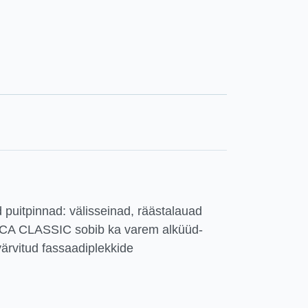
 puitpinnad: välisseinad, räästalauad
ICA CLASSIC sobib ka varem alküüd-
värvitud fassaadiplekkide