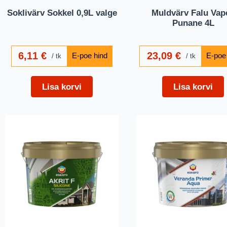
Soklivärv Sokkel 0,9L valge
Muldvärv Falu Vap
Punane 4L
6,11
€
23,09
€
tk
tk
Lisa korvi
Lisa korvi