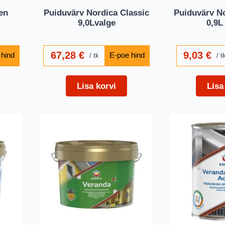
en
Puiduvärv Nordica Classic
Puiduvärv No
9,0Lvalge
0,9L
67,28
€
9,03
€
tk
t
Lisa korvi
Lisa