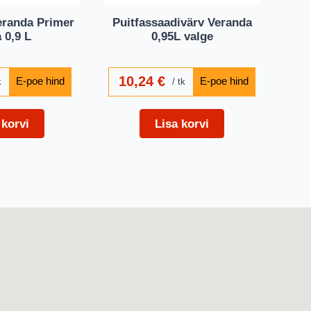
eranda Primer
Puitfassaadivärv Veranda
 0,9 L
0,95L valge
10,24
€
k
tk
 korvi
Lisa korvi