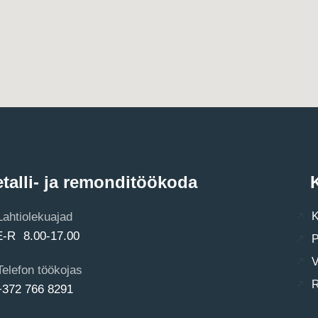
talli- ja remonditöökoda
K
Lahtiolekuajad
K
E-R 8.00-17.00
P
V
Telefon töökojas
R
+372 766 8291