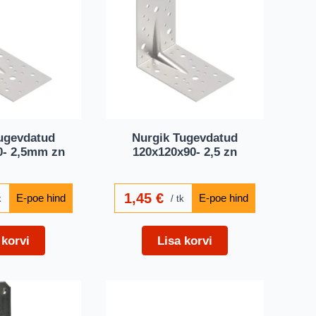
ugevdatud
Nurgik Tugevdatud
0- 2,5mm zn
120x120x90- 2,5 zn
1,45
€
k
tk
 korvi
Lisa korvi