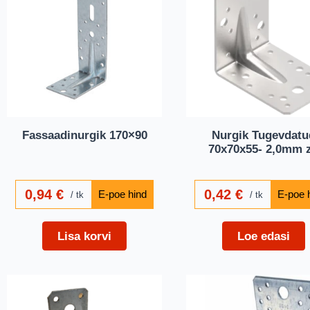
Fassaadinurgik 170×90
Nurgik Tugevdatu
70x70x55- 2,0mm 
0,94
€
0,42
€
tk
tk
Lisa korvi
Loe edasi