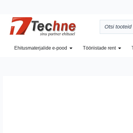
Ehitusmaterjalide e-pood
Tööriistade rent