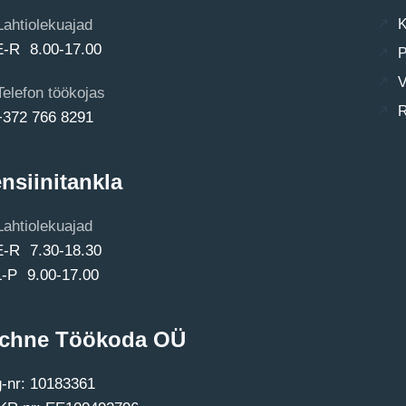
Lahtiolekuajad
K
E-R 8.00-17.00
P
V
Telefon töökojas
R
+372 766 8291
nsiinitankla
Lahtiolekuajad
E-R 7.30-18.30
L-P 9.00-17.00
chne Töökoda OÜ
-nr: 10183361