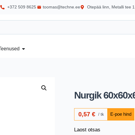
+372 509 8625
toomas@techne.ee
Otepää linn, Metalli tee 1
Teenused
Nurgik 60x60x
0,57
€
tk
Laost otsas