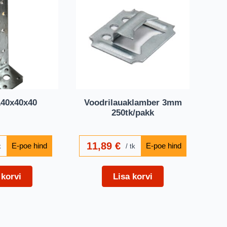
140x40x40
Voodrilauaklamber 3mm
250tk/pakk
11,89
€
k
tk
 korvi
Lisa korvi