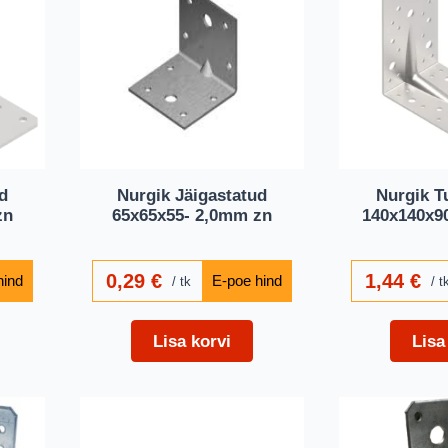
d
Nurgik Jäigastatud
Nurgik T
zn
65x65x55- 2,0mm zn
140x140x9
0,29
€
1,44
€
tk
t
Lisa korvi
Lisa