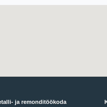
talli- ja remonditöökoda
K