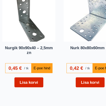
Nurgik 90x90x40 – 2,5mm
Nurk 80x80x60mm 
zn
0,45
€
0,42
€
tk
tk
Lisa korvi
Lisa korvi