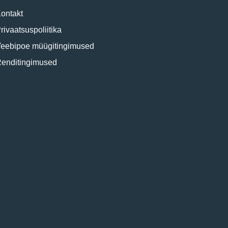
ontakt
rivaatsuspoliitika
eebipoe müügitingimused
enditingimused