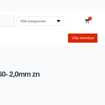
0
Kõik kategooriad
Võta ühendust
60- 2,0mm zn