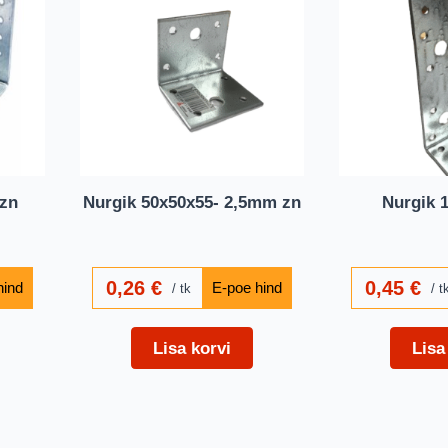
zn
Nurgik 50x50x55- 2,5mm zn
Nurgik 
0,26
€
0,45
€
tk
t
Lisa korvi
Lisa