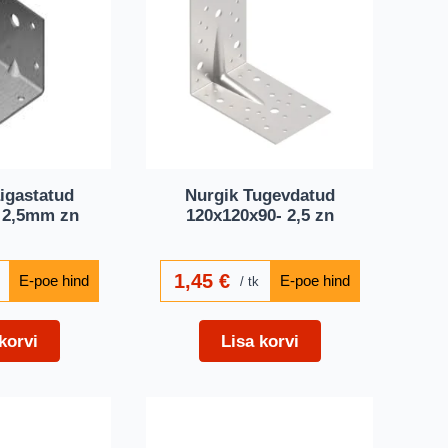
igastatud
Nurgik Tugevdatud
 2,5mm zn
120x120x90- 2,5 zn
1,45
€
tk
korvi
Lisa korvi