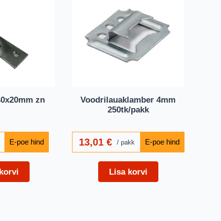
40x20mm zn
Voodrilauaklamber 4mm
250tk/pakk
13,01
€
pakk
korvi
Lisa korvi