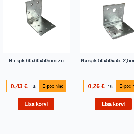
Nurgik 60x60x50mm zn
Nurgik 50x50x55- 2,5
0,43
€
0,26
€
tk
tk
Lisa korvi
Lisa korvi