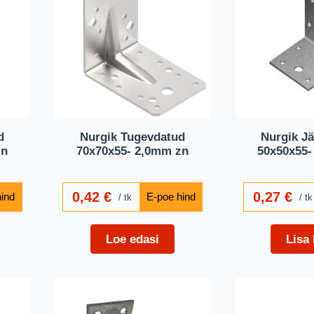
d
Nurgik Tugevdatud
Nurgik Jä
zn
70x70x55- 2,0mm zn
50x50x55-
0,42
€
0,27
€
tk
tk
Loe edasi
Lisa 