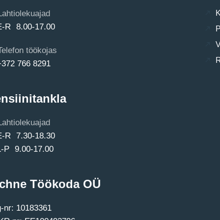
Lahtiolekuajad
K
E-R 8.00-17.00
P
V
Telefon töökojas
R
+372 766 8291
nsiinitankla
Lahtiolekuajad
E-R 7.30-18.30
L-P 9.00-17.00
chne Töökoda OÜ
-nr: 10183361