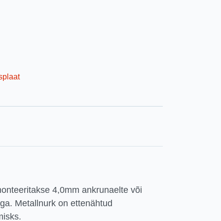
splaat
nteeritakse 4,0mm ankrunaelte või
ga. Metallnurk on ettenähtud
misks.