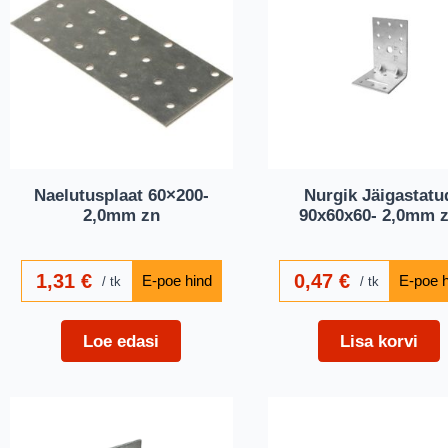
Naelutusplaat 60×200-
Nurgik Jäigastatu
2,0mm zn
90x60x60- 2,0mm 
1,31
€
0,47
€
tk
tk
Loe edasi
Lisa korvi