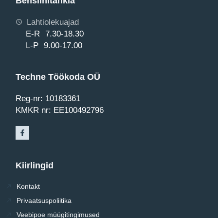
Bensiinitankla
Lahtiolekuajad
E-R 7.30-18.30
L-P 9.00-17.00
Techne Töökoda OÜ
Reg-nr: 10183361
KMKR nr: EE100492796
Kiirlingid
Kontakt
Privaatsuspoliitika
Veebipoe müügitingimused