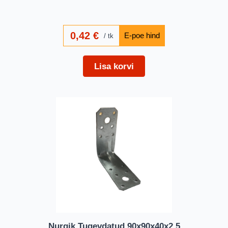
0,42
€
tk
Lisa korvi
Nurgik Tugevdatud 90x90x40x2,5