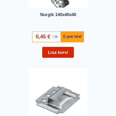
Nurgik 140x40x40
0,45
€
tk
Lisa korvi