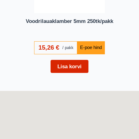
Voodrilauaklamber 5mm 250tk/pakk
15,26
€
pakk
Lisa korvi