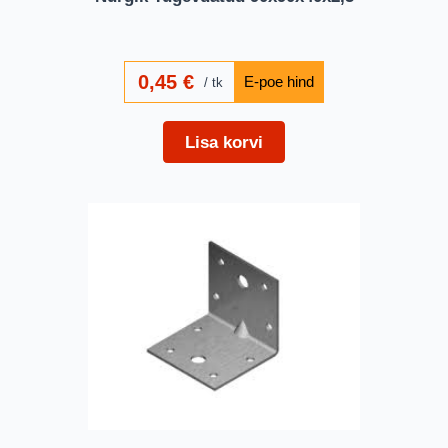
0,45
€
tk
Lisa korvi