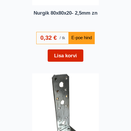
Nurgik 80x80x20- 2,5mm zn
0,32
€
tk
Lisa korvi