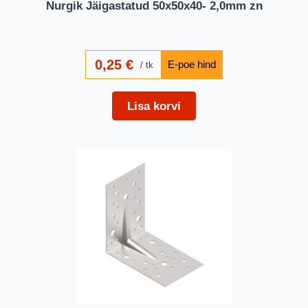
Nurgik Jäigastatud 50x50x40- 2,0mm zn
0,25
€
tk
Lisa korvi