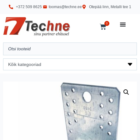
+372 509 8625
toomas@techne.ee
Otepää linn, Metalli tee 1
0