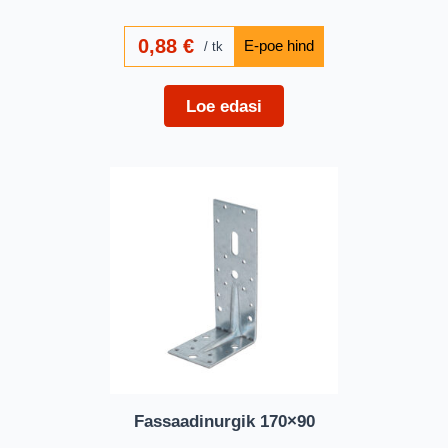
0,88
€
tk
Loe edasi
Fassaadinurgik 170×90