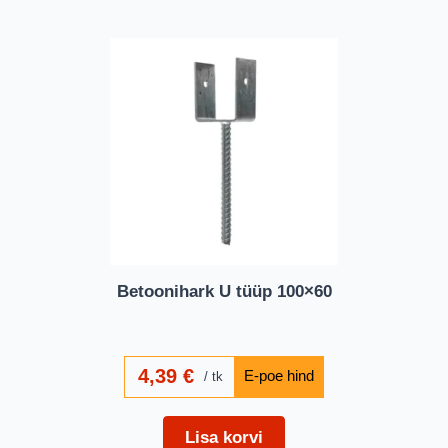
Betoonihark U tüüp 100×60
4,39
€
tk
Lisa korvi