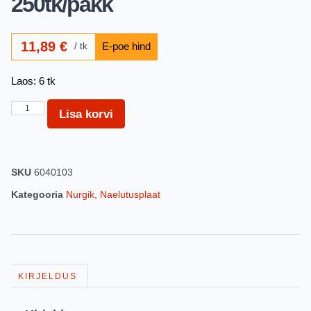
250tk/pakk
11,89
€
tk
Laos: 6 tk
Lisa korvi
SKU
6040103
Kategooria
Nurgik, Naelutusplaat
KIRJELDUS