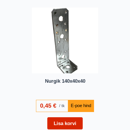
Nurgik 140x40x40
0,45
€
tk
Lisa korvi