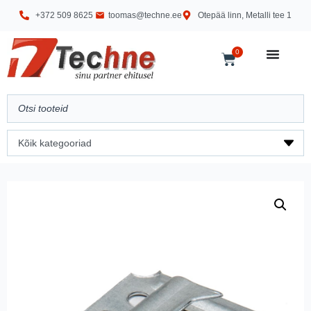
+372 509 8625
toomas@techne.ee
Otepää linn, Metalli tee 1
0