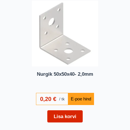
Nurgik 50x50x40- 2,0mm
0,20
€
tk
Lisa korvi