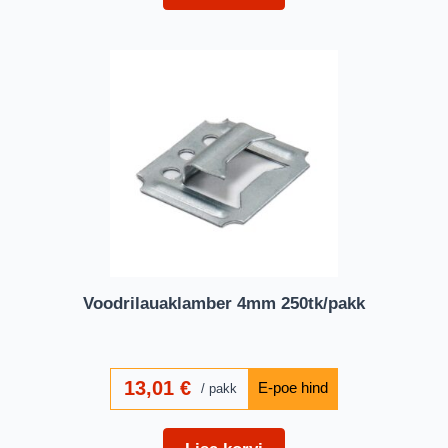
Voodrilauaklamber 4mm 250tk/pakk
13,01
€
pakk