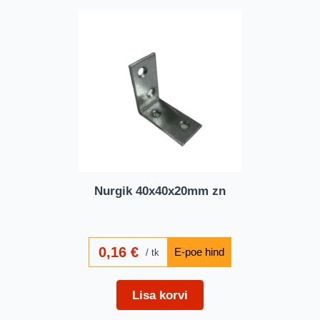
Nurgik 40x40x20mm zn
0,16
€
tk
Lisa korvi