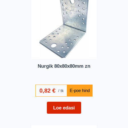
Nurgik 80x80x80mm zn
0,82
€
tk
Loe edasi