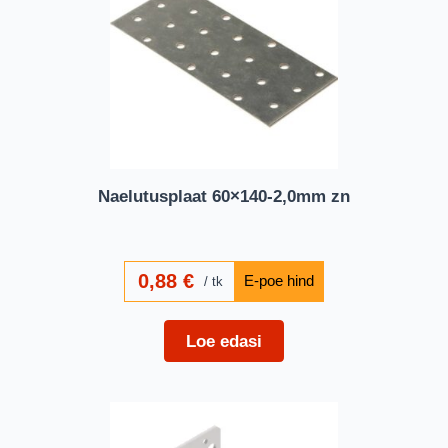
Naelutusplaat 60×140-2,0mm zn
0,88
€
tk
Loe edasi