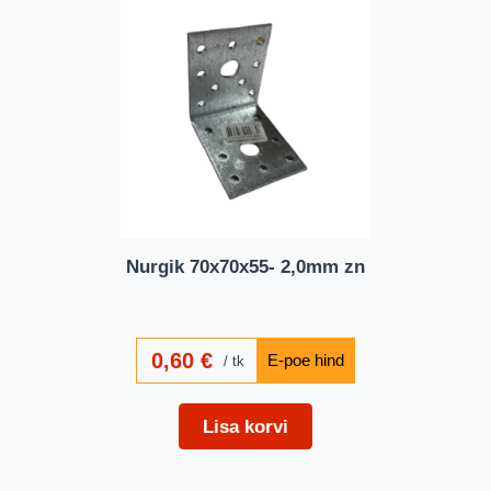
Nurgik 70x70x55- 2,0mm zn
0,60
€
tk
Lisa korvi