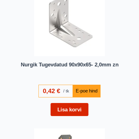
Nurgik Tugevdatud 90x90x65- 2,0mm zn
0,42
€
tk
Lisa korvi