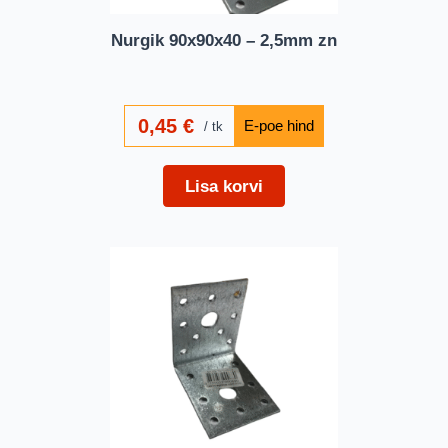
Nurgik 90x90x40 – 2,5mm zn
0,45
€
tk
Lisa korvi