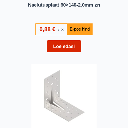
Naelutusplaat 60×140-2,0mm zn
0,88
€
tk
Loe edasi