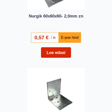
Nurgik 60x60x60- 2,0mm zn
0,57
€
tk
Loe edasi