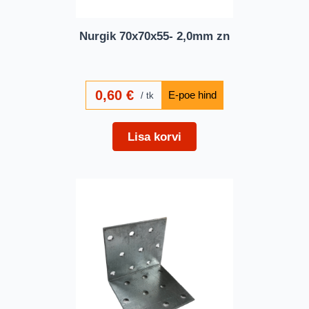
Nurgik 70x70x55- 2,0mm zn
0,60
€
tk
Lisa korvi