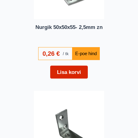
Nurgik 50x50x55- 2,5mm zn
0,26
€
tk
Lisa korvi