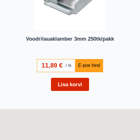
Voodrilauaklamber 3mm 250tk/pakk
11,89
€
tk
Lisa korvi