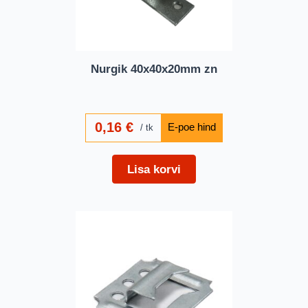
Nurgik 40x40x20mm zn
0,16
€
tk
Lisa korvi