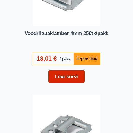
Voodrilauaklamber 4mm 250tk/pakk
13,01
€
pakk
Lisa korvi