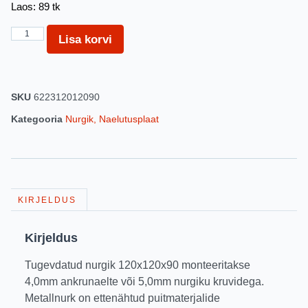
Laos: 89 tk
Lisa korvi
SKU
622312012090
Kategooria
Nurgik, Naelutusplaat
KIRJELDUS
Kirjeldus
Tugevdatud nurgik 120x120x90 monteeritakse
4,0mm ankrunaelte või 5,0mm nurgiku kruvidega.
Metallnurk on ettenähtud puitmaterjalide