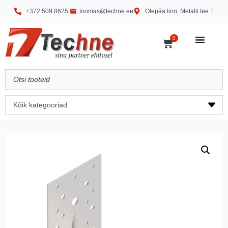
+372 509 8625
toomas@techne.ee
Otepää linn, Metalli tee 1
0