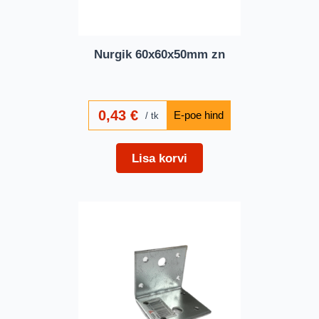
Nurgik 60x60x50mm zn
0,43
€
tk
Lisa korvi