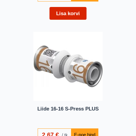
Lisa korvi
Liide 16-16 S-Press PLUS
2,67
€
tk