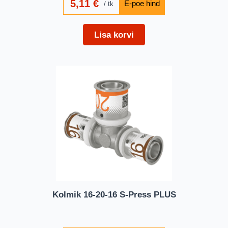
5,11
€
tk
Lisa korvi
Kolmik 16-20-16 S-Press PLUS