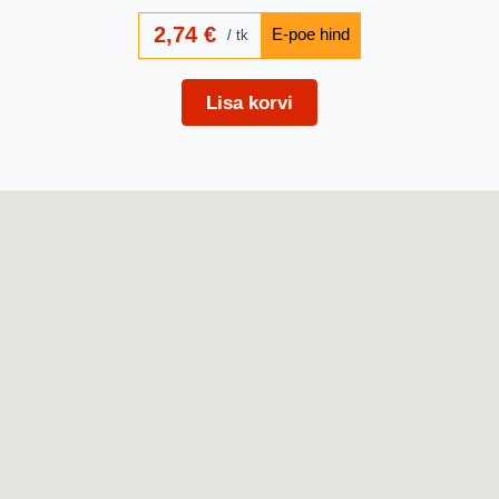
2,74
€
tk
Lisa korvi