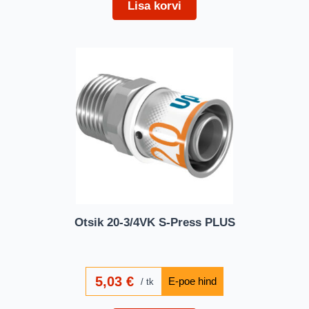
Lisa korvi
Otsik 20-3/4VK S-Press PLUS
5,03
€
tk