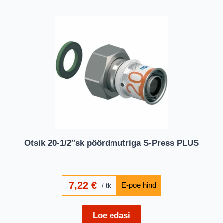
Otsik 20-1/2″sk pöördmutriga S-Press PLUS
7,22
€
tk
Loe edasi