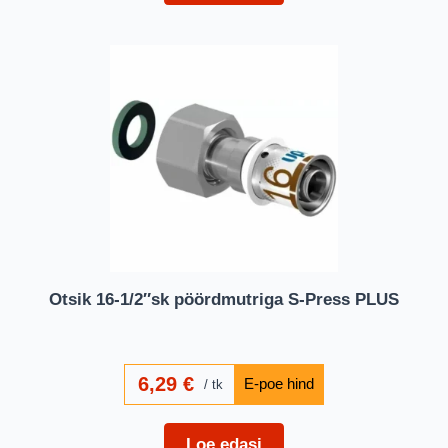
Otsik 16-1/2″sk pöördmutriga S-Press PLUS
6,29
€
tk
Loe edasi