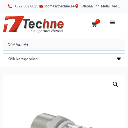
+372 509 8625
toomas@techne.ee
Otepää linn, Metalli tee 1
0