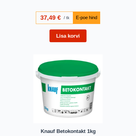
37,49
€
tk
Lisa korvi
Knauf Betokontakt 1kg