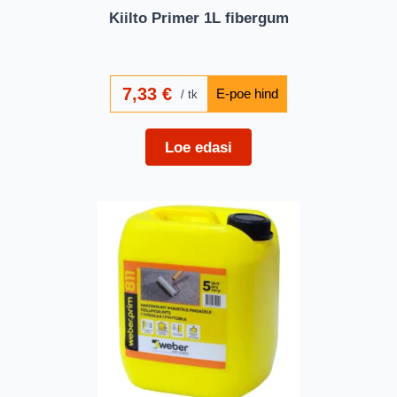
Kiilto Primer 1L fibergum
7,33
€
tk
Loe edasi