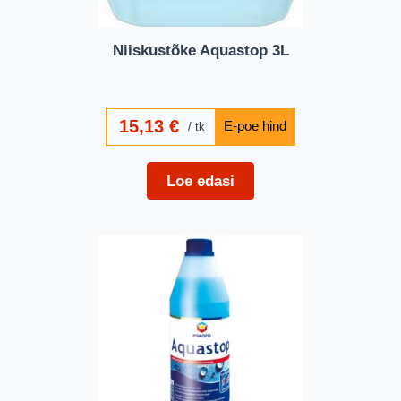
Niiskustõke Aquastop 3L
15,13
€
tk
Loe edasi