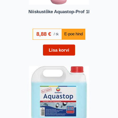
Niiskustõke Aquastop-Prof 1l
8,88
€
tk
Lisa korvi