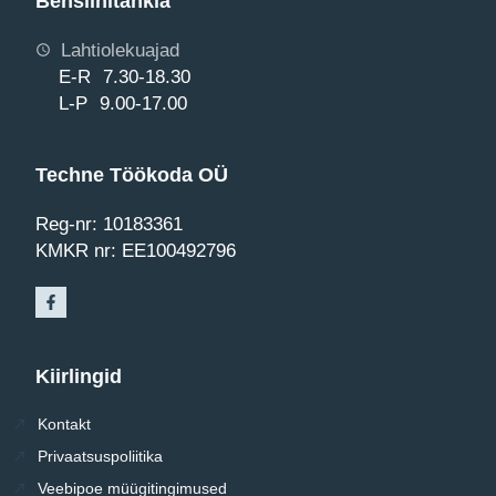
Bensiinitankla
Lahtiolekuajad
E-R 7.30-18.30
L-P 9.00-17.00
Techne Töökoda OÜ
Reg-nr: 10183361
KMKR nr: EE100492796
Kiirlingid
Kontakt
Privaatsuspoliitika
Veebipoe müügitingimused