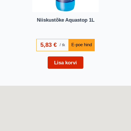
Niiskustõke Aquastop 1L
5,83
€
tk
Lisa korvi