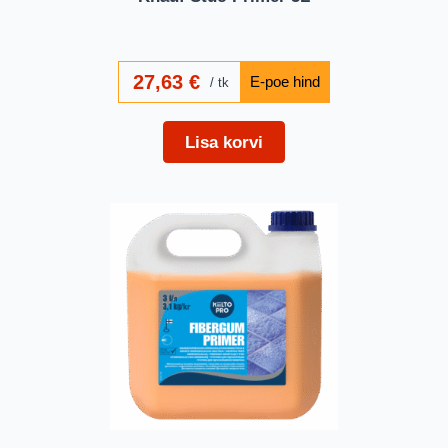
27,63
€
tk
Lisa korvi