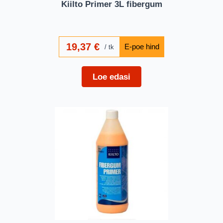
Kiilto Primer 3L fibergum
19,37
€
tk
Loe edasi