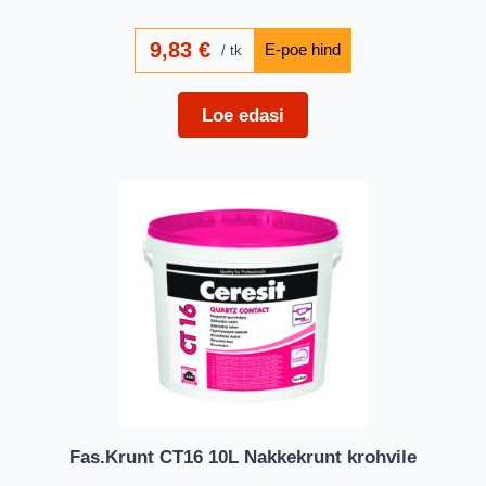
9,83
€
tk
Loe edasi
Fas.Krunt CT16 10L Nakkekrunt krohvile