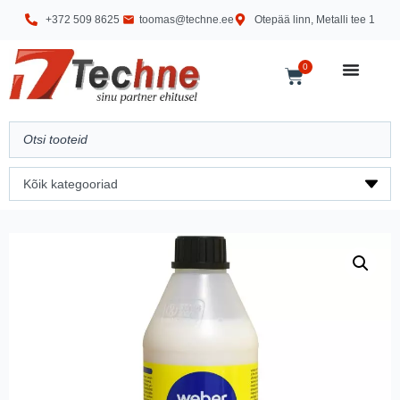
+372 509 8625
toomas@techne.ee
Otepää linn, Metalli tee 1
0