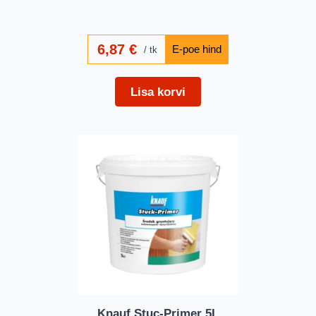
6,87
€
tk
Lisa korvi
Knauf Stuc-Primer 5L