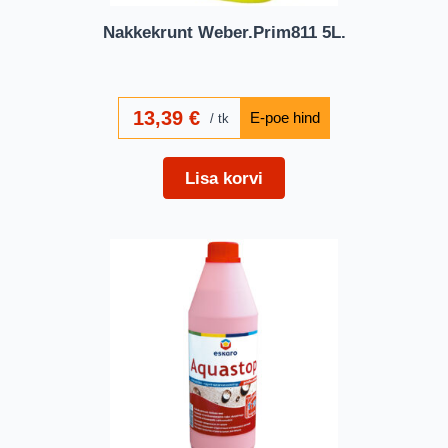
Nakkekrunt Weber.Prim811 5L.
13,39
€
tk
Lisa korvi