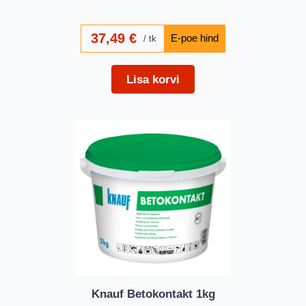
37,49
€
tk
Lisa korvi
Knauf Betokontakt 1kg