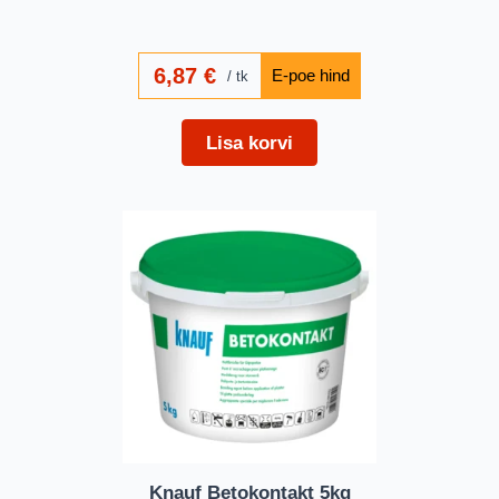
6,87
€
tk
Lisa korvi
Knauf Betokontakt 5kg