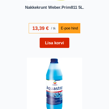
Nakkekrunt Weber.Prim811 5L.
13,39
€
tk
Lisa korvi