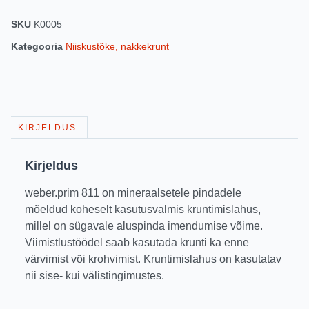
SKU
K0005
Kategooria
Niiskustõke, nakkekrunt
KIRJELDUS
Kirjeldus
weber.prim 811 on mineraalsetele pindadele
mõeldud koheselt kasutusvalmis kruntimislahus,
millel on sügavale aluspinda imendumise võime.
Viimistlustöödel saab kasutada krunti ka enne
värvimist või krohvimist. Kruntimislahus on kasutatav
nii sise- kui välistingimustes.