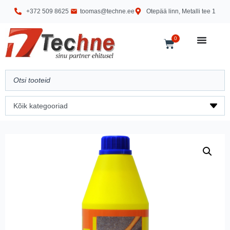
+372 509 8625
toomas@techne.ee
Otepää linn, Metalli tee 1
0