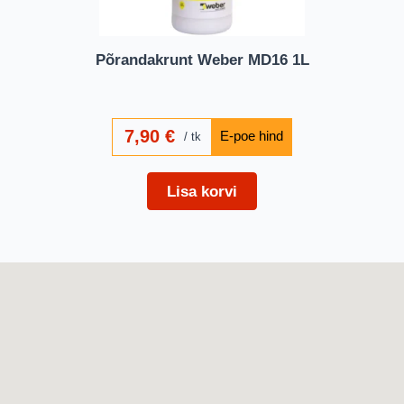
Põrandakrunt Weber MD16 1L
7,90
€
tk
Lisa korvi