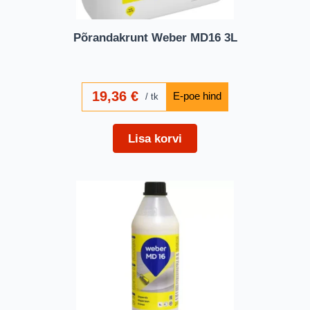
Põrandakrunt Weber MD16 3L
19,36
€
tk
Lisa korvi