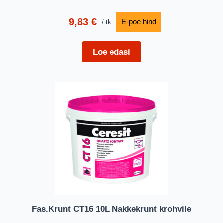
9,83
€
tk
Loe edasi
Fas.Krunt CT16 10L Nakkekrunt krohvile