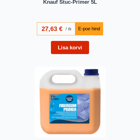
Knauf Stuc-Primer 5L
27,63
€
tk
Lisa korvi