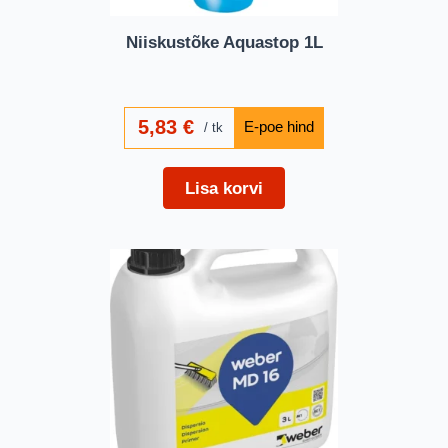
Niiskustõke Aquastop 1L
5,83
€
tk
Lisa korvi