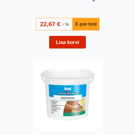
22,67
€
tk
Lisa korvi