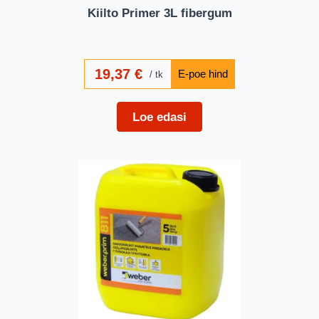
Kiilto Primer 3L fibergum
19,37
€
tk
Loe edasi