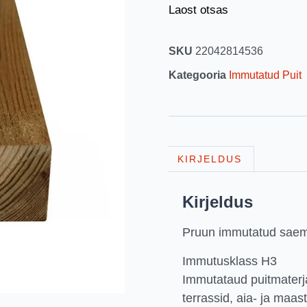
Laost otsas
SKU
22042814536
Kategooria
Immutatud Puit
KIRJELDUS
Kirjeldus
Pruun immutatud saem
Immutusklass H3
Immutataud puitmaterja
terrassid, aia- ja maas