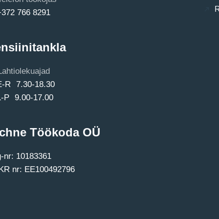
R
+372 766 8291
nsiinitankla
Lahtiolekuajad
E-R 7.30-18.30
L-P 9.00-17.00
chne Töökoda OÜ
-nr: 10183361
R nr: EE100492796