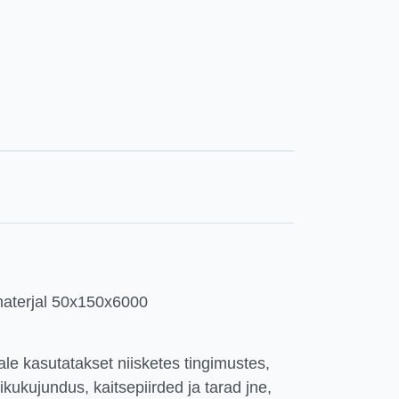
aterjal 50x150x6000
le kasutatakset niisketes tingimustes,
tikukujundus, kaitsepiirded ja tarad jne,