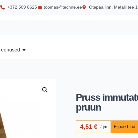
+372 509 8625
toomas@techne.ee
Otepää linn, Metalli tee 1
Teenused
Pruss immuta
pruun
4,51
€
jm