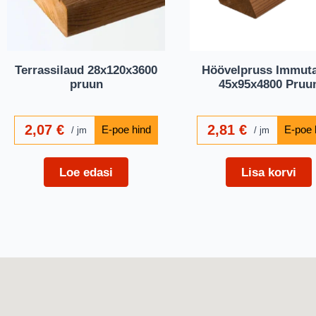
Terrassilaud 28x120x3600
Höövelpruss Immut
pruun
45x95x4800 Pruu
2,07
€
2,81
€
jm
jm
Loe edasi
Lisa korvi