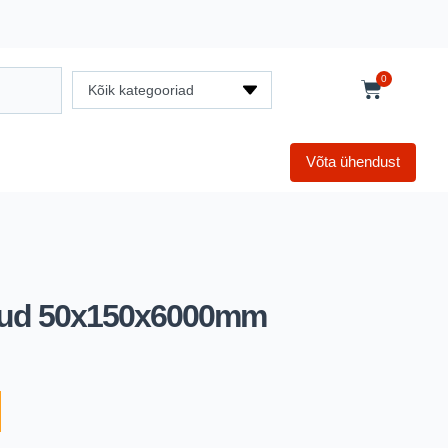
0
Kõik kategooriad
Võta ühendust
tud 50x150x6000mm