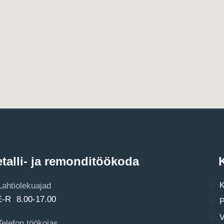
talli- ja remonditöökoda
K
Lahtiolekuajad
K
E-R 8.00-17.00
P
V
Telefon töökojas