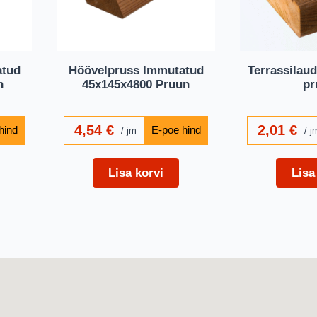
atud
Höövelpruss Immutatud
Terrassilau
n
45x145x4800 Pruun
pr
4,54
€
2,01
€
jm
j
Lisa korvi
Lisa