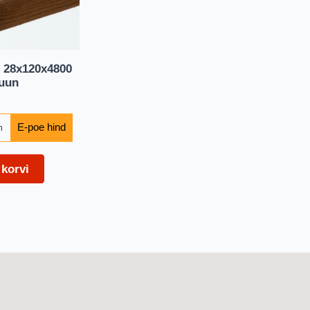
d 28x120x4800
uun
m
 korvi