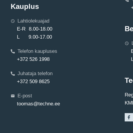
Kauplus
Lahtiolekuajad
Be
E-R 8.00-18.00
L 9.00-17.00
Telefon kaupluses
+372 526 1998
Juhataja telefon
Te
+372 509 8625
Reg
E-post
KMK
toomas@techne.ee