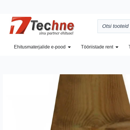
Ehitusmaterjalide e-pood
Tööriistade rent