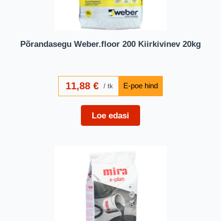
Põrandasegu Weber.floor 200 Kiirkivinev 20kg
11,88
€
tk
Loe edasi