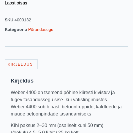
Laost otsas
SKU
4000132
Kategooria
Põrandasegu
KIRJELDUS
Kirjeldus
Weber 4400 on tsemendipõhine kiiresti kivistuv ja
tugev tasandussegu sise- kui välistingimustes.
Weber 4400 sobib hästi betoontreppide, kaldteede ja
muude betoonpindade tasandamiseks
Kihi paksus 2–30 mm (osaliselt kuni 50 mm)
Veekulu 4,5–5,0 liitrit / 25 kg kott