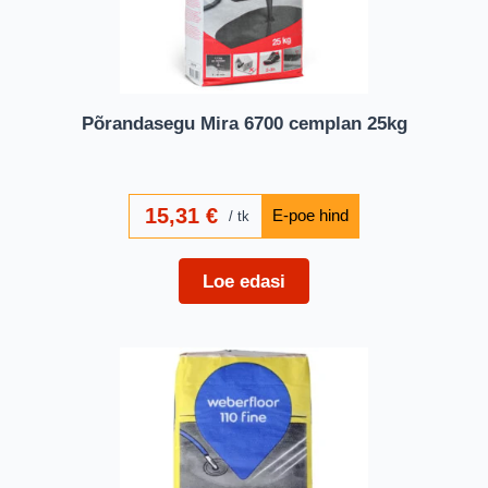
Põrandasegu Mira 6700 cemplan 25kg
15,31
€
tk
Loe edasi