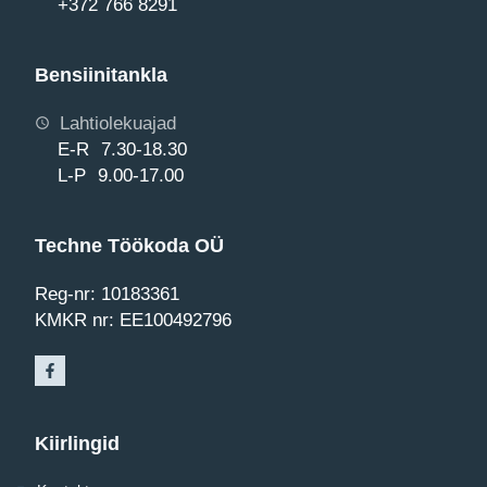
+372 766 8291
Bensiinitankla
Lahtiolekuajad
E-R 7.30-18.30
L-P 9.00-17.00
Techne Töökoda OÜ
Reg-nr: 10183361
KMKR nr: EE100492796
Kiirlingid