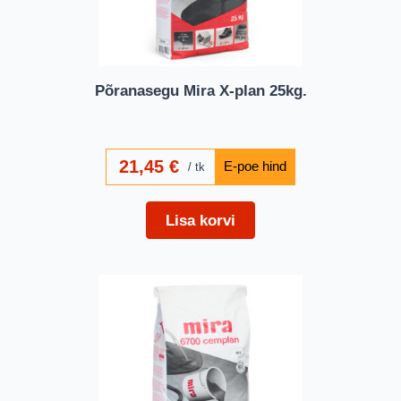
Põranasegu Mira X-plan 25kg.
21,45
€
tk
Lisa korvi