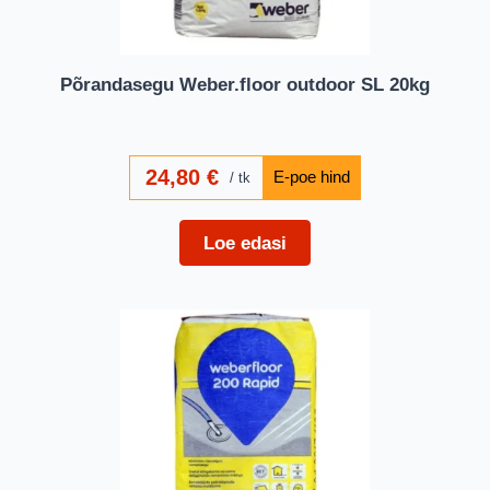
Põrandasegu Weber.floor outdoor SL 20kg
24,80
€
tk
Loe edasi