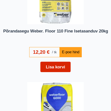
Põrandasegu Weber. Floor 110 Fine Isetasanduv 20kg
12,20
€
tk
Lisa korvi