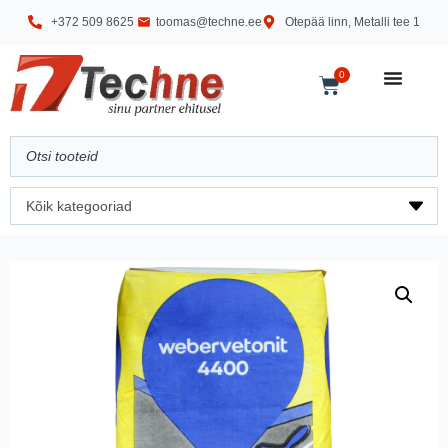
+372 509 8625
toomas@techne.ee
Otepää linn, Metalli tee 1
0