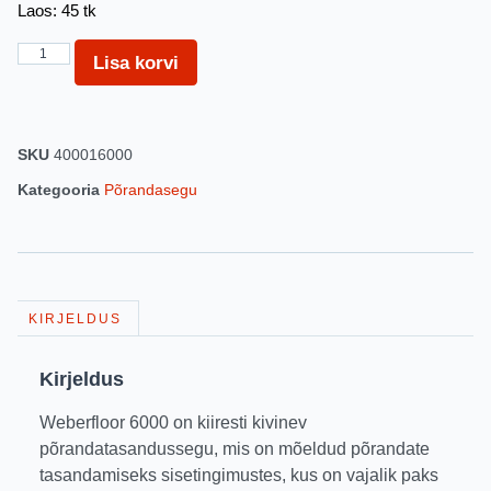
Laos: 45 tk
Lisa korvi
SKU
400016000
Kategooria
Põrandasegu
KIRJELDUS
Kirjeldus
Weberfloor 6000 on kiiresti kivinev
põrandatasandussegu, mis on mõeldud põrandate
tasandamiseks sisetingimustes, kus on vajalik paks