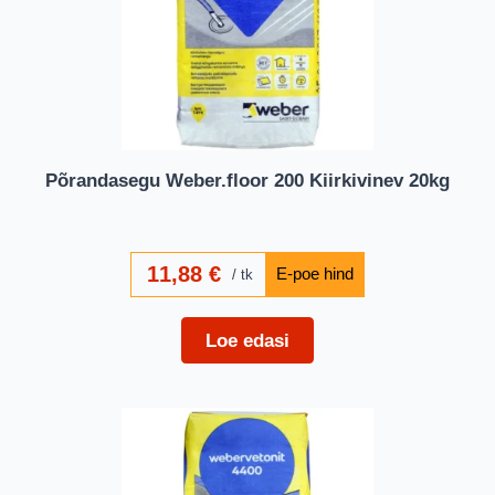
Põrandasegu Weber.floor 200 Kiirkivinev 20kg
11,88
€
tk
Loe edasi