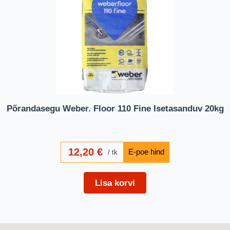
Põrandasegu Weber. Floor 110 Fine Isetasanduv 20kg
12,20
€
tk
Lisa korvi