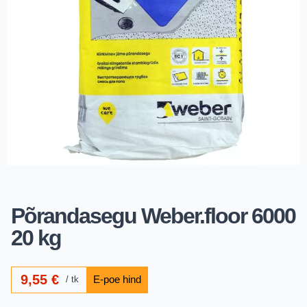
Põrandasegu Weber.floor 6000
20 kg
9,55
€
tk