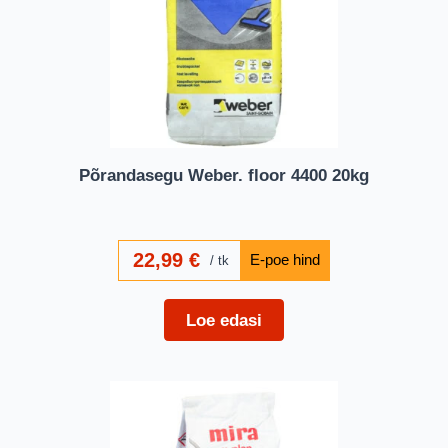
Põrandasegu Weber. floor 4400 20kg
22,99
€
tk
Loe edasi