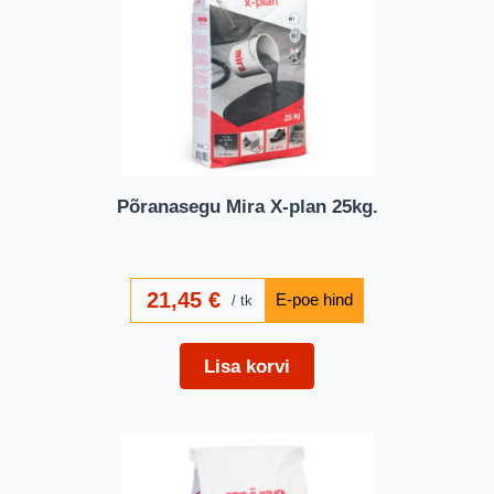
Põranasegu Mira X-plan 25kg.
21,45
€
tk
Lisa korvi