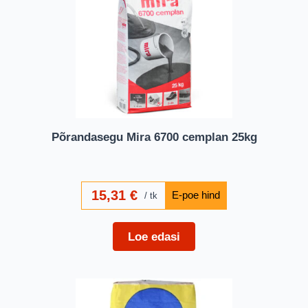
Põrandasegu Mira 6700 cemplan 25kg
15,31
€
tk
Loe edasi