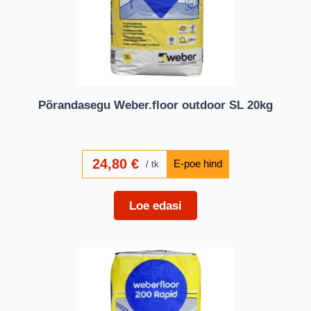
Põrandasegu Weber.floor outdoor SL 20kg
24,80
€
tk
Loe edasi