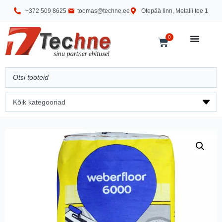
+372 509 8625
toomas@techne.ee
Otepää linn, Metalli tee 1
0