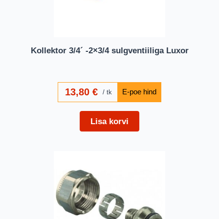
Kollektor 3/4´ -2×3/4 sulgventiiliga Luxor
13,80
€
tk
Lisa korvi