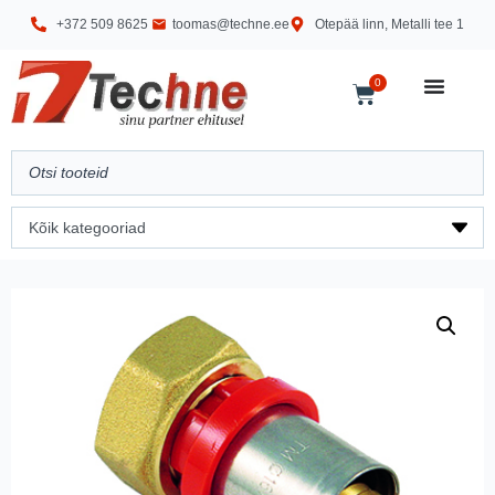
+372 509 8625
toomas@techne.ee
Otepää linn, Metalli tee 1
0