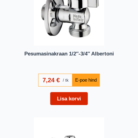
Pesumasinakraan 1/2″-3/4″ Albertoni
7,24
€
tk
Lisa korvi