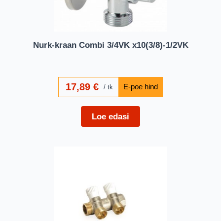
Nurk-kraan Combi 3/4VK x10(3/8)-1/2VK
17,89
€
tk
Loe edasi