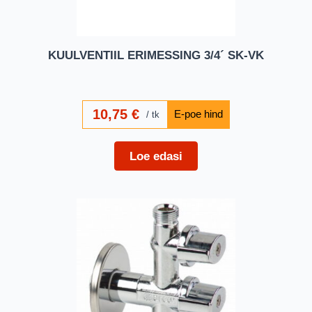
KUULVENTIIL ERIMESSING 3/4´ SK-VK
10,75
€
tk
Loe edasi