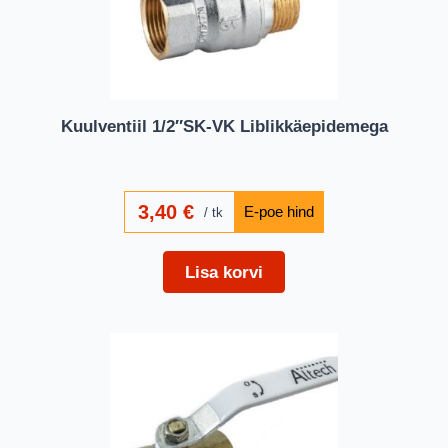
Kuulventiil 1/2″SK-VK Liblikkäepidemega
3,40
€
tk
Lisa korvi