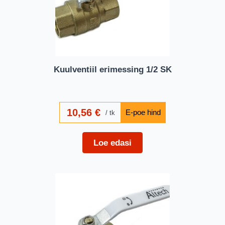
Kuulventiil erimessing 1/2 SK
10,56
€
tk
Loe edasi