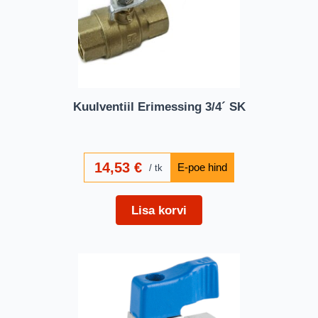
Kuulventiil Erimessing 3/4´ SK
14,53
€
tk
Lisa korvi