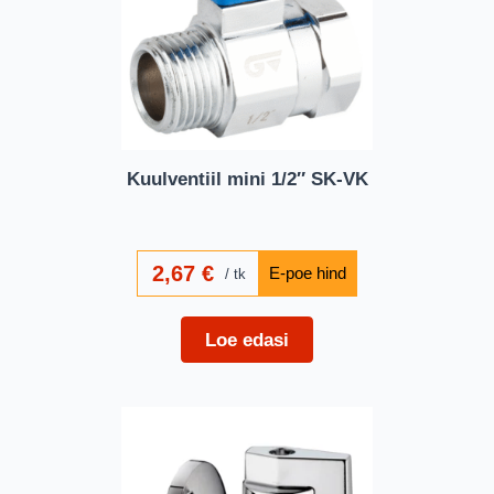
Kuulventiil mini 1/2″ SK-VK
2,67
€
tk
Loe edasi