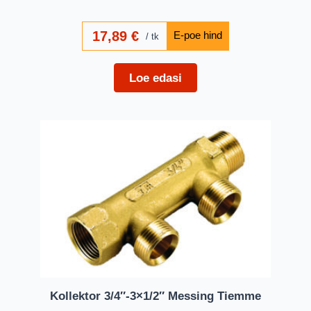
17,89
€
tk
Loe edasi
Kollektor 3/4″-3×1/2″ Messing Tiemme