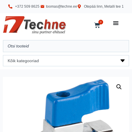
+372 509 8625
toomas@techne.ee
Otepää linn, Metalli tee 1
0