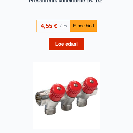
Pressliitmik kollektorile 16- 1/2″
4,55
€
jm
Loe edasi