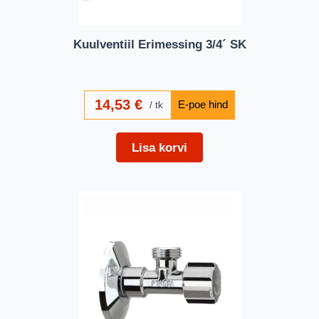
Kuulventiil Erimessing 3/4´ SK
14,53
€
tk
Lisa korvi