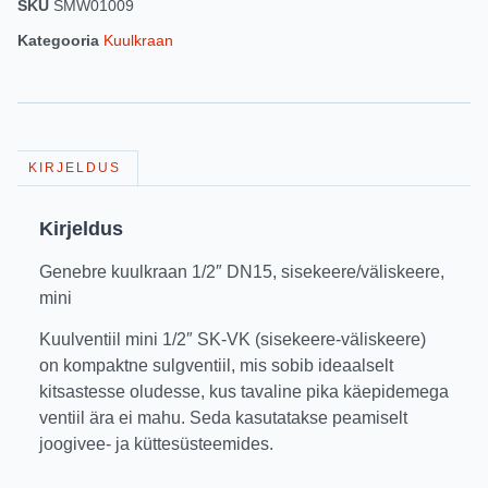
SKU
SMW01009
Kategooria
Kuulkraan
KIRJELDUS
Kirjeldus
Genebre kuulkraan 1/2″ DN15, sisekeere/väliskeere,
mini
Kuulventiil mini 1/2″ SK-VK (sisekeere-väliskeere)
on kompaktne sulgventiil, mis sobib ideaalselt
kitsastesse oludesse, kus tavaline pika käepidemega
ventiil ära ei mahu. Seda kasutatakse peamiselt
joogivee- ja küttesüsteemides.