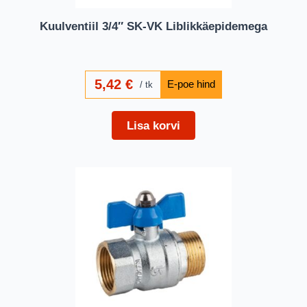
Kuulventiil 3/4″ SK-VK Liblikkäepidemega
5,42
€
tk
Lisa korvi