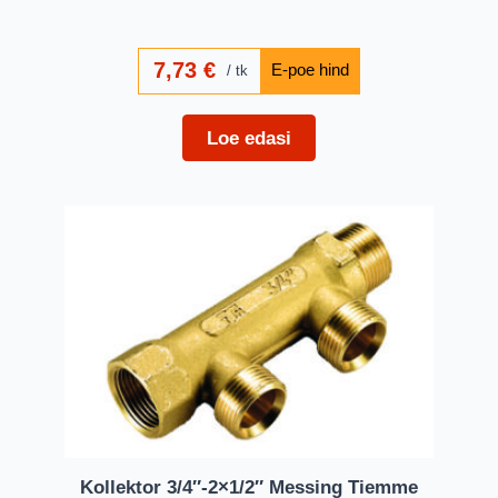
7,73
€
tk
Loe edasi
Kollektor 3/4″-2×1/2″ Messing Tiemme