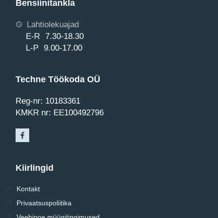
Bensiinitankla
Lahtiolekuajad
E-R 7.30-18.30
L-P 9.00-17.00
Techne Töökoda OÜ
Reg-nr: 10183361
KMKR nr: EE100492796
Kiirlingid
Kontakt
Privaatsuspoliitika
Veebipoe müügitingimused