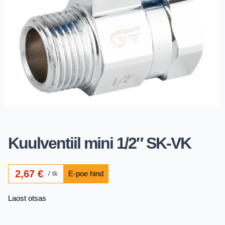
Kuulventiil mini 1/2″ SK-VK
2,67
€
tk
Laost otsas