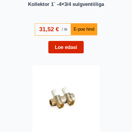
Kollektor 1´ -4×3/4 sulgventiiliga
31,52
€
tk
Loe edasi