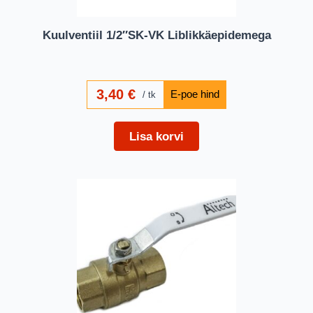
Kuulventiil 1/2″SK-VK Liblikkäepidemega
3,40
€
tk
Lisa korvi