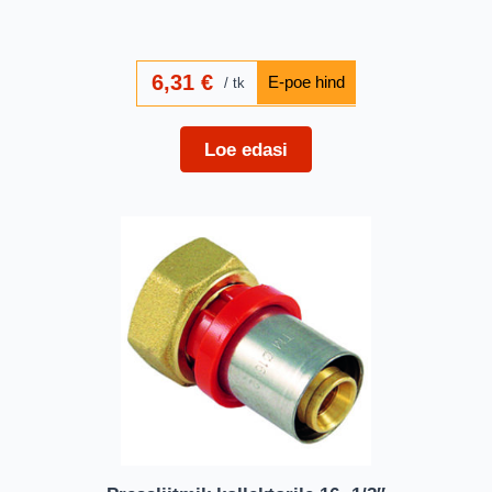
6,31
€
tk
Loe edasi