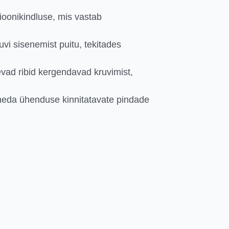
ioonikindluse, mis vastab
vi sisenemist puitu, tekitades
vad ribid kergendavad kruvimist,
iheda ühenduse kinnitatavate pindade