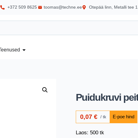
+372 509 8625
toomas@techne.ee
Otepää linn, Metalli tee 1
Teenused
Puidukruvi pe
0,07
€
tk
Laos: 500 tk