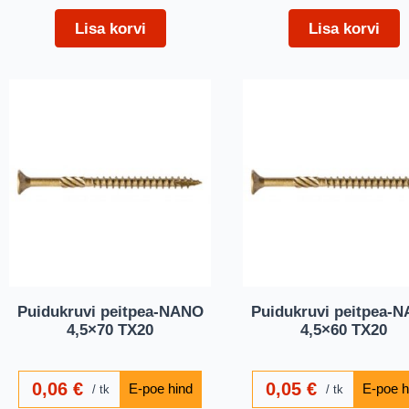
Lisa korvi
Lisa korvi
Puidukruvi peitpea-NANO
Puidukruvi peitpea-
4,5×70 TX20
4,5×60 TX20
0,06
€
0,05
€
tk
tk