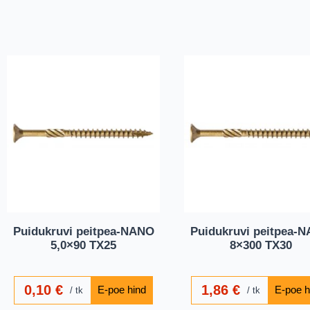
Puidukruvi peitpea-NANO
Puidukruvi peitpea-
5,0×90 TX25
8×300 TX30
0,10
€
1,86
€
tk
tk