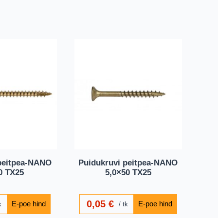
peitpea-NANO
Puidukruvi peitpea-NANO
0 TX25
5,0×50 TX25
0,05
€
k
tk