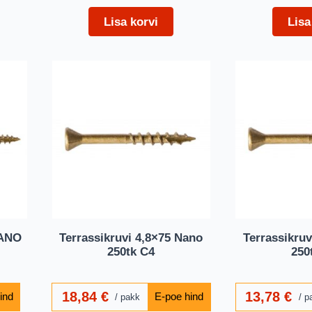
Lisa korvi
Lisa
NANO
Terrassikruvi 4,8×75 Nano
Terrassikruv
250tk C4
250
18,84
€
13,78
€
pakk
p