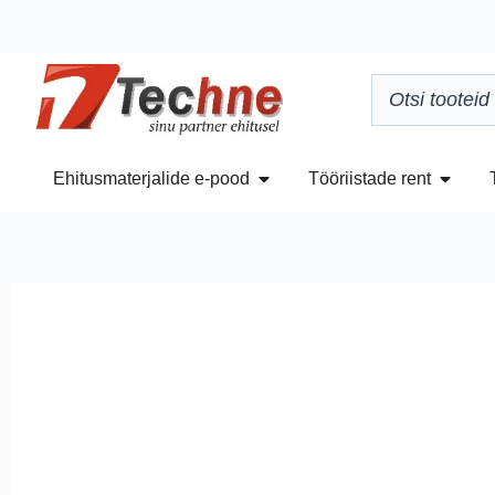
Ehitusmaterjalide e-pood
Tööriistade rent