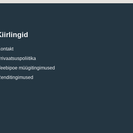
iirlingid
ontakt
rivaatsuspoliitika
eebipoe müügitingimused
enditingimused