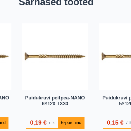
Sarnased tooted
NANO
Puidukruvi peitpea-NANO
Puidukruvi 
6×120 TX30
5×12
0,19
€
0,15
€
tk
t