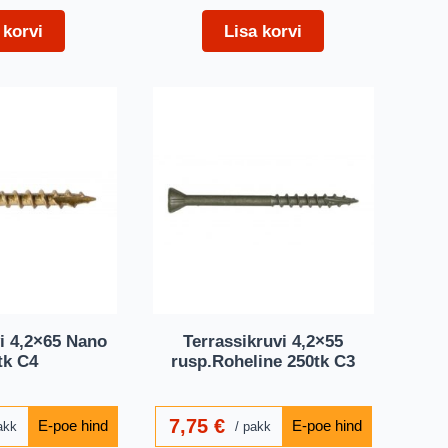
 korvi
Lisa korvi
i 4,2×65 Nano
Terrassikruvi 4,2×55
tk C4
rusp.Roheline 250tk C3
7,75
€
akk
pakk