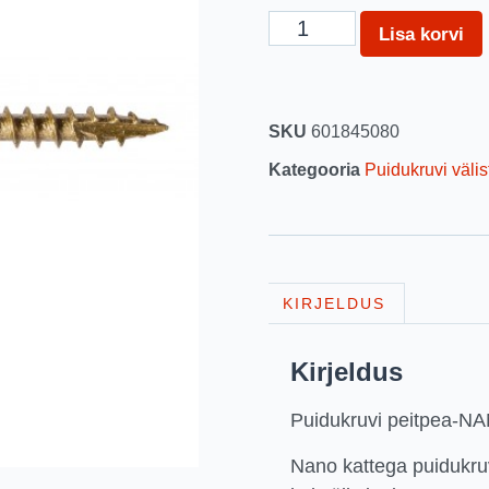
Lisa korvi
SKU
601845080
Kategooria
Puidukruvi välis
KIRJELDUS
Kirjeldus
Puidukruvi peitpea-N
Nano kattega puidukru