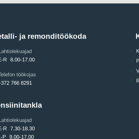
talli- ja remonditöökoda
K
Lahtiolekuajad
K
E-R 8.00-17.00
P
V
Telefon töökojas
R
+372 766 8291
nsiinitankla
Lahtiolekuajad
E-R 7.30-18.30
L-P 9.00-17.00