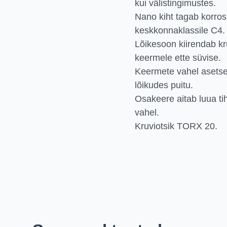
kui välistingimustes.
Nano kiht tagab korros
keskkonnaklassile C4.
Lõikesoon kiirendab kru
keermele ette süvise.
Keermete vahel asetse
lõikudes puitu.
Osakeere aitab luua t
vahel.
Kruviotsik TORX 20.