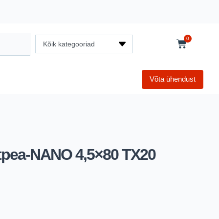
0
Kõik kategooriad
Võta ühendust
itpea-NANO 4,5×80 TX20