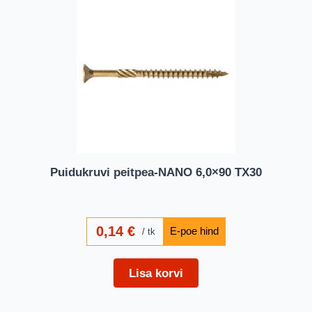
Puidukruvi peitpea-NANO 6,0×90 TX30
0,14
€
tk
Lisa korvi