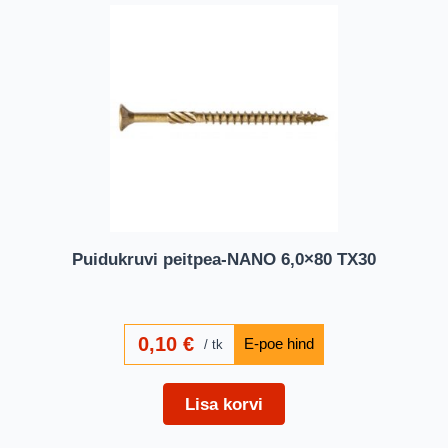
Puidukruvi peitpea-NANO 6,0×80 TX30
0,10
€
tk
Lisa korvi