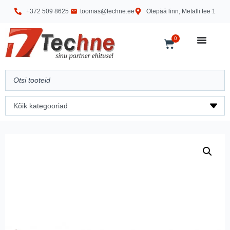
+372 509 8625
toomas@techne.ee
Otepää linn, Metalli tee 1
0