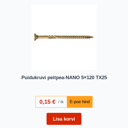
Puidukruvi peitpea-NANO 5×120 TX25
0,15
€
tk
Lisa korvi