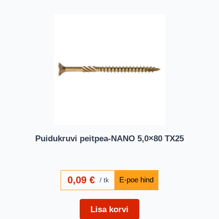
Puidukruvi peitpea-NANO 5,0×80 TX25
0,09
€
tk
Lisa korvi