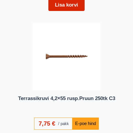
Lisa korvi
Terrassikruvi 4,2×55 rusp.Pruun 250tk C3
7,75
€
pakk