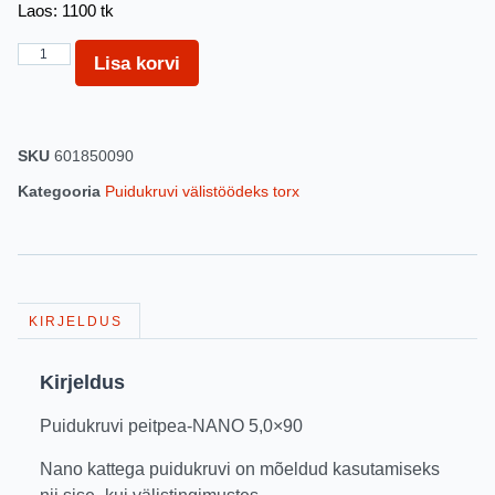
Laos: 1100 tk
Lisa korvi
SKU
601850090
Kategooria
Puidukruvi välistöödeks torx
KIRJELDUS
Kirjeldus
Puidukruvi peitpea-NANO 5,0×90
Nano kattega puidukruvi on mõeldud kasutamiseks