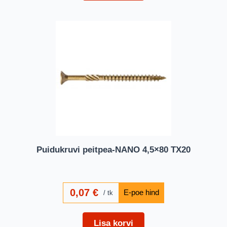
Puidukruvi peitpea-NANO 4,5×80 TX20
0,07
€
tk
Lisa korvi