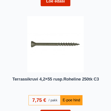
Loe edasi
Terrassikruvi 4,2×55 rusp.Roheline 250tk C3
7,75
€
pakk