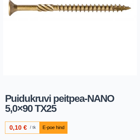
Puidukruvi peitpea-NANO
5,0×90 TX25
0,10
€
tk