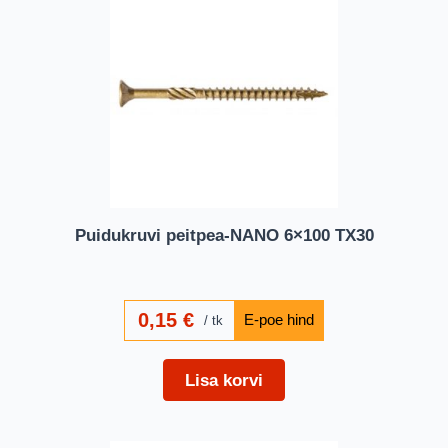
Puidukruvi peitpea-NANO 6×100 TX30
0,15
€
tk
Lisa korvi