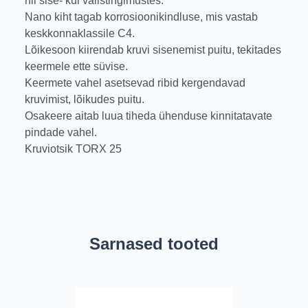
nii sise- kui välistingimustes.
Nano kiht tagab korrosioonikindluse, mis vastab
keskkonnaklassile C4.
Lõikesoon kiirendab kruvi sisenemist puitu, tekitades
keermele ette süvise.
Keermete vahel asetsevad ribid kergendavad
kruvimist, lõikudes puitu.
Osakeere aitab luua tiheda ühenduse kinnitatavate
pindade vahel.
Kruviotsik TORX 25
Sarnased tooted