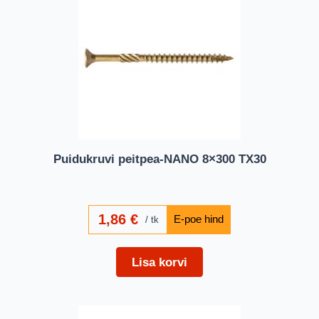
Puidukruvi peitpea-NANO 8×300 TX30
1,86
€
tk
Lisa korvi