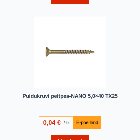
Puidukruvi peitpea-NANO 5,0×40 TX25
0,04
€
tk