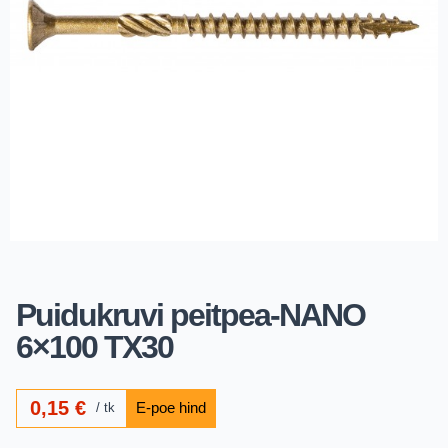
Puidukruvi peitpea-NANO
6×100 TX30
0,15
€
tk