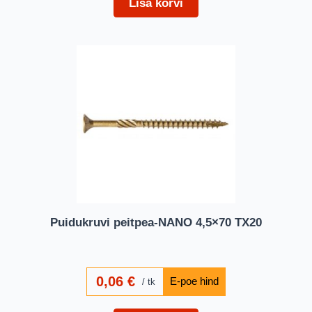
Lisa korvi
Puidukruvi peitpea-NANO 4,5×70 TX20
0,06
€
tk