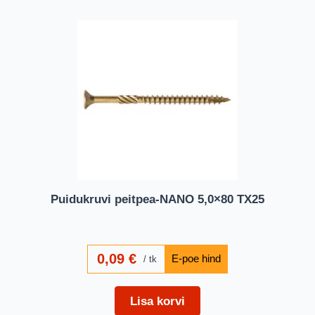
Puidukruvi peitpea-NANO 5,0×80 TX25
0,09
€
tk
Lisa korvi