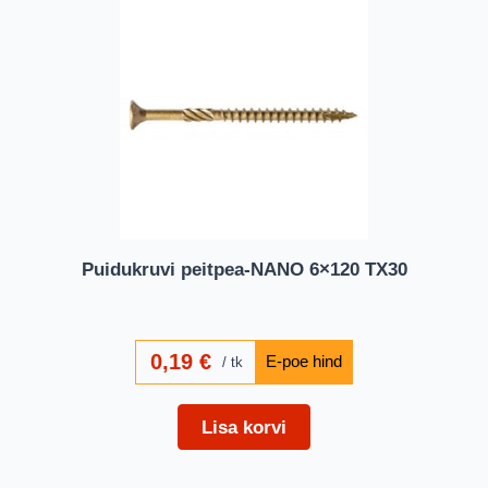
Puidukruvi peitpea-NANO 6×120 TX30
0,19
€
tk
Lisa korvi