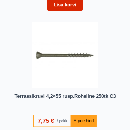
Lisa korvi
Terrassikruvi 4,2×55 rusp.Roheline 250tk C3
7,75
€
pakk