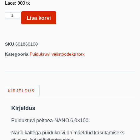
Laos: 900 tk
Lisa korvi
SKU
601860100
Kategooria
Puidukruvi välistöödeks torx
KIRJELDUS
Kirjeldus
Puidukruvi peitpea-NANO 6,0×100
Nano kattega puidukruvi on mõeldud kasutamiseks