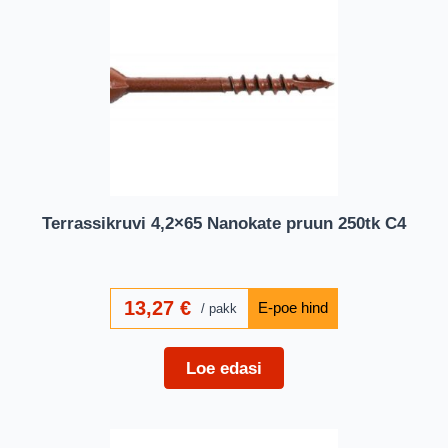
Terrassikruvi 4,2×65 Nanokate pruun 250tk C4
13,27
€
pakk
Loe edasi