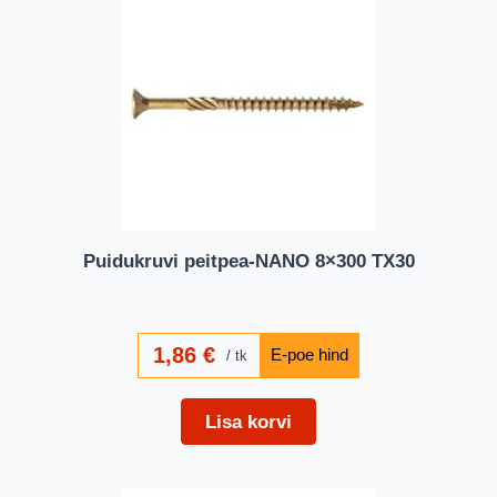
Puidukruvi peitpea-NANO 8×300 TX30
1,86
€
tk
Lisa korvi