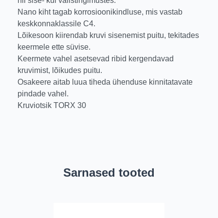
nii sise- kui välistingimustes.
Nano kiht tagab korrosioonikindluse, mis vastab
keskkonnaklassile C4.
Lõikesoon kiirendab kruvi sisenemist puitu, tekitades
keermele ette süvise.
Keermete vahel asetsevad ribid kergendavad
kruvimist, lõikudes puitu.
Osakeere aitab luua tiheda ühenduse kinnitatavate
pindade vahel.
Kruviotsik TORX 30
Sarnased tooted