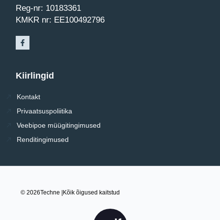
Reg-nr: 10183361
KMKR nr: EE100492796
Kiirlingid
Kontakt
Privaatsuspoliitika
Veebipoe müügitingimused
Renditingimused
© 2026
Techne |
Kõik õigused kaitstud