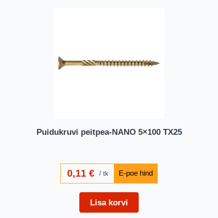
Puidukruvi peitpea-NANO 5×100 TX25
0,11
€
tk
Lisa korvi