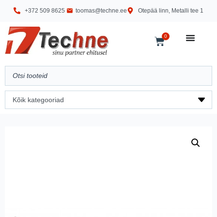
+372 509 8625
toomas@techne.ee
Otepää linn, Metalli tee 1
0