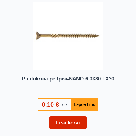
Puidukruvi peitpea-NANO 6,0×80 TX30
0,10
€
tk
Lisa korvi