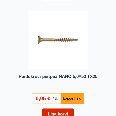
Puidukruvi peitpea-NANO 5,0×50 TX25
0,05
€
tk
Lisa korvi