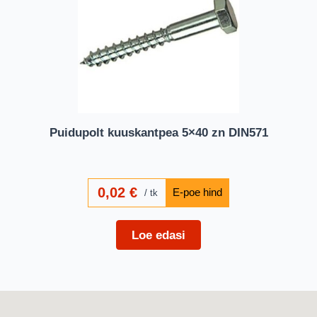
Puidupolt kuuskantpea 5×40 zn DIN571
0,02
€
tk
Loe edasi