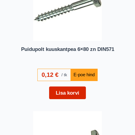
Puidupolt kuuskantpea 6×80 zn DIN571
0,12
€
tk
Lisa korvi