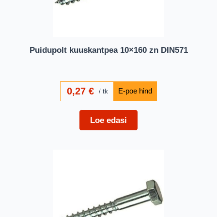
Puidupolt kuuskantpea 10×160 zn DIN571
0,27
€
tk
Loe edasi