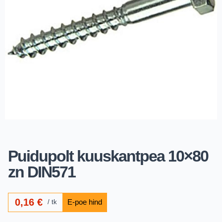
Puidupolt kuuskantpea 10×80
zn DIN571
0,16
€
tk