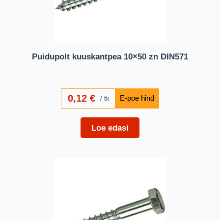
Puidupolt kuuskantpea 10×50 zn DIN571
0,12
€
tk
Loe edasi