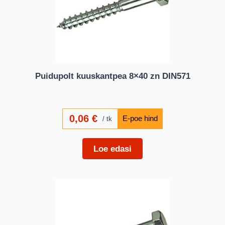
Puidupolt kuuskantpea 8×40 zn DIN571
0,06
€
tk
Loe edasi