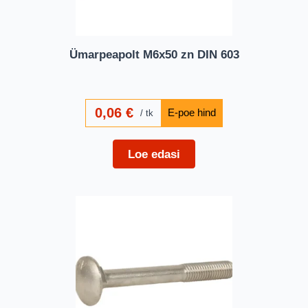
Ümarpeapolt M6x50 zn DIN 603
0,06
€
tk
Loe edasi