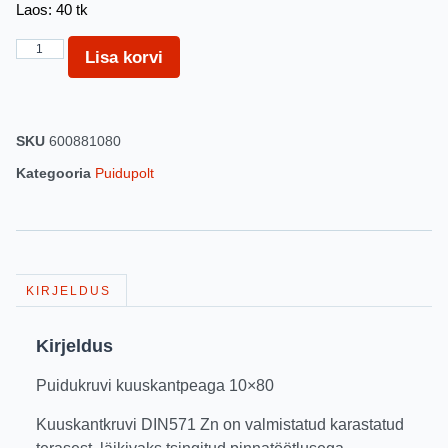
Laos: 40 tk
Lisa korvi
SKU
600881080
Kategooria
Puidupolt
KIRJELDUS
Kirjeldus
Puidukruvi kuuskantpeaga 10×80
Kuuskantkruvi DIN571 Zn on valmistatud karastatud